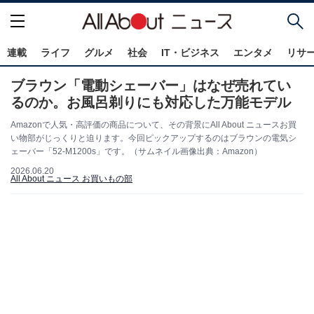
連載
ライフ
グルメ
社会
IT・ビジネス
エンタメ
リサ
ブラウン「電動シェーバー」はなぜ売れてい
るのか。お風呂剃りにも対応した万能モデル
Amazonで人気・高評価の商品について、その背景にAll About ニュースお買
い物部がじっくりと迫ります。今回ピックアップするのはブラウンの電気シ
ェーバー「52-M1200s」です。（サムネイル画像出典：Amazon）
2026.06.20
All About ニュース お買いもの部