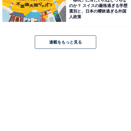
ブラウン 電気シェーバー シリーズ5 電動 髭剃り メンズ
のか？ スイスの厳格過ぎる学歴
【Amazon.co.jp限定】 52-M1200s ミント キワゾリトリ
選別と、日本の曖昧過ぎる外国
マー 防水設計 充電式 コードレス ディープキャッチ網刃
人政策
トラベルケース
Amazonで見る
連載をもっと見る
この記事の執筆者：
All About ニュース お買
いもの部
Amazonのセール商品から売れ筋ランキングまで、毎日のお買いも
のがもっと楽しく、もっとお得になる情報をお届け。編集部員によ
る独自レビューなど、ここでしか手に入らない情報も満載です。
...続きを読む
こちらもおすすめ
JVCケンウッド「Bluetoothイヤホン」はなぜ売
れているのか。驚きの軽さが生み出す抜群の装