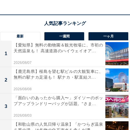
シリーズ5の口コミで最も多いのが「剃り心地のよさ」
に関する評価です。「使ってみてびっくり、すごくよく
剃れる」「一日分伸ばしただけの短いヒゲでもしっかり
ツルツルの仕上がりに感動」という声が多く、他社製品
最新
一週間
一ヶ月
からの乗り換えで特に驚きの声が目立ちます。3連密着
【愛知県】無料の動物園＆観光牧場に、市初の
ブレードが浮き沈みして肌に密着する設計と、ターボモ
天然温泉も！ 高速道路のハイウェイオア...
1
ードによるパワーアップが剃り残しを減らしている点が
2026/08/07
評価されています。
【鹿児島県】桜島を望む駅ビルの大観覧車に、
無料の駅ナカ足湯も！ 駅ナカ・駅直結ス...
防水設計でお風呂剃りに対応、充電の手間が少ない
2
2026/08/08
丸ごと水洗いとお風呂剃りの両方に対応しているため、
「面白いのあったから購入〜」ダイソーのポッ
洗面台での時間を節約したい人から支持されています。
プアップランドリーバッグが話題。“さま...
3
「約2カ月使用して充電した回数は3〜4回ほど、充電回
数が少なくてとても楽」という声が見られ、充電の手間
2026/08/03
が少ない点も継続使用のしやすさにつながっています。
【和歌山県の人気日帰り温泉】「かつらぎ温泉