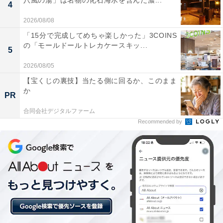
八風の湯」は名物の化石海水を含んだ濃...
4
ブラウンというブランドへの信頼感
2026/08/08
長年ブラウンを使い続けているリピーターからも評価が
「15分で完成してめちゃ楽しかった」3COINS
の「モールドールトレカケースキッ...
高く、「15年ぶりの買い替えでも操作感に違和感がなか
5
った」という声もあり、ブランドへの信頼感が選ばれ続
2026/08/05
ける大きな理由になっています。
【宝くじの裏技】当たる側に回るか、このまま
か
PR
合同会社デジタルファーム
Recommended by