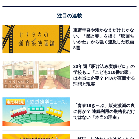
注目の連載
こんな人におすすめ
東野圭吾や湊かなえだけじゃな
い、「業と罪」を描く『映画ち
はじめて電気シェーバーを購入する人や、安価なシェー
いかわ』から強く連想した映画
8選
バーから本格モデルへのステップアップを検討している
人に向いています。お風呂剃りや丸ごと水洗いにこだわ
る人、出張・旅行が多くトラベルケースも欲しい人にと
20年間「駆け込み実績ゼロ」の
学校も…「こども110番の家」
って、機能・価格・使い勝手のバランスが取れた選択肢
は本当に必要？ PTAが直面する
といえるでしょう。
理想と現実
「青春18きっぷ」販売激減の裏
に何が？ 連続利用の厳格化だけ
ではない「本当の理由」
「移民」に冷たいのはどっちな