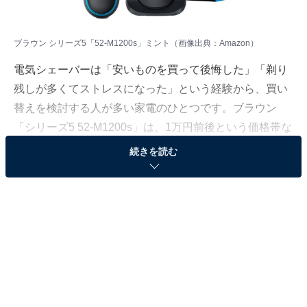
ブラウン シリーズ5「52-M1200s」ミント（画像出典：Amazon）
電気シェーバーは「安いものを買って後悔した」「剃り
残しが多くてストレスになった」という経験から、買い
替えを検討する人が多い家電のひとつです。ブラウン
「シリーズ5 52-M1200s」は、1万円前後という価格帯な
がら本格的な剃り心地と使い勝手を両立したモデルとし
続きを読む
てAmazonで高い評価を集めています。なぜこれだけ選
ばれ続けているのでしょうか。
※本記事で紹介している商品の購入やサービスの利用により、売上の一部が
オールアバウトに還元されることがあります。
ブラウン「シリーズ5 52-M1200s」の基本情報