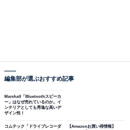
ブラウン 電気シェーバー シリーズ5 電動 髭剃り メンズ
【Amazon.co.jp限定】 52-M1200s ミント キワゾリトリ
マー 防水設計 充電式 コードレス ディープキャッチ網刃
トラベルケース
Amazonで見る
編集部が選ぶおすすめ記事
ブラウン「シリーズ5 52-M1200s」は、3連密着ブレード
と新ターボモードを搭載した充電式メンズシェーバーで
Marshall「Bluetoothスピーカ
す。防水設計で丸ごと水洗い・お風呂剃りに対応。キワ
ー」はなぜ売れているのか。イ
ぞりトリマーとトラベルケースが付属するAmazon.co.jp
ンテリアとしても秀逸な高いデ
ザイン性！
限定モデルです。Amazonでの販売価格は税込1万5800円
です。
コムテック「ドライブレコーダ
【Amazonお買い得情報】