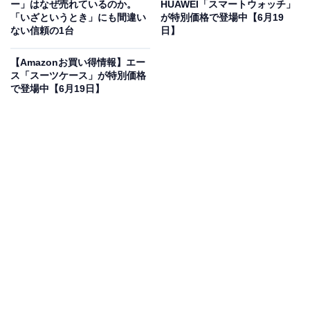
ー」はなぜ売れているのか。
HUAWEI「スマートウォッチ」
「いざというとき」にも間違い
が特別価格で登場中【6月19
ない信頼の1台
日】
【Amazonお買い得情報】エー
ス「スーツケース」が特別価格
で登場中【6月19日】
ブラウン「シリーズ5 52-M1200s」が売れ続ける3
つの理由
「よく剃れる」という声が多い