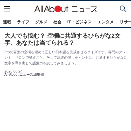
連載
ライフ
グルメ
社会
IT・ビジネス
エンタメ
リサ
大人でも悩む？ 空欄に共通するひらがな2文
字、あなたは当てられる？
3つの言葉の空欄を埋めて正しい日本語を完成させるクイズです。専門のタレ
ント、サロンで試すこと、そして武道の催しをヒントに、共通するひらがな2
文字を導き出して語彙力を試してみましょう。
2026.06.24
All About ニュース編集部