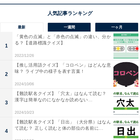
最新
一週間
一ヶ月
「黄色の点滅」と「赤色の点滅」の違い、分か
る？【道路標識クイズ】
1
2022/12/26
1
2
【推し活用語クイズ】「コロペン」はどんな意
味？ ライブ中の様子を表す言葉！
2
2024/10/06
【難読駅名クイズ】「穴太」はなんて読む？
漢字は簡単なのになかなか読めない…
3
2024/10/23
【難読駅名クイズ】「日出」（大分県）はなん
て読む？ 正しく読むと体の部位の名前に...
4