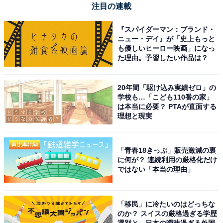
注目の連載
『スパイダーマン：ブランド・
ニュー・デイ』が「史上もっと
も優しいヒーロー映画」になっ
た理由。予習したい作品は？
20年間「駆け込み実績ゼロ」の
学校も…「こども110番の家」
は本当に必要？ PTAが直面する
理想と現実
「青春18きっぷ」販売激減の裏
に何が？ 連続利用の厳格化だけ
ではない「本当の理由」
「移民」に冷たいのはどっちな
のか？ スイスの厳格過ぎる学歴
選別と、日本の曖昧過ぎる外国