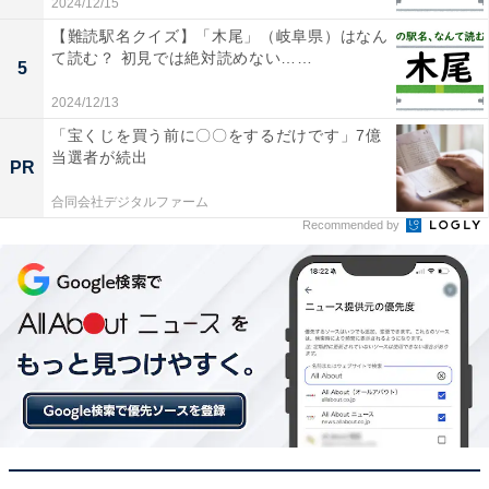
2024/12/15
【難読駅名クイズ】「木尾」（岐阜県）はなん
て読む？ 初見では絶対読めない……
5
2024/12/13
「宝くじを買う前に〇〇をするだけです」7億
当選者が続出
PR
合同会社デジタルファーム
Recommended by