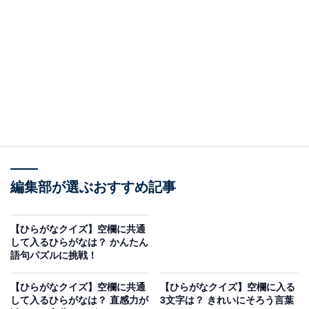
□に共通するひらがなは？
次の言葉に共通して入るひらがなを考えてみましょう。
□□れ
えす□□いけん
から□□いかい
編集部が選ぶおすすめ記事
ヒント：体のある部分がメインで起用される専門のモデ
ル。自分磨きのために専門の施設で施術を受けてみるこ
【ひらがなクイズ】空欄に共通
と。そして、道着を着用して行う日本の伝統的な武道の
して入るひらがなは？ かんたん
語句パズルに挑戦！
試合を思い浮かべてみてください。
【ひらがなクイズ】空欄に共通
【ひらがなクイズ】空欄に入る
して入るひらがなは？ 直感力が
3文字は？ きれいにそろう言葉