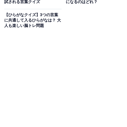
次ページ
正解を見る
試される言葉クイズ
になるのはどれ？
【ひらがなクイズ】3つの言葉
に共通して入るひらがなは？ 大
人も楽しい脳トレ問題
こちらもおすすめ
【ひらがなクイズ】空欄に共通して入るひらが
なは？ 3つの言葉から法則を探そう