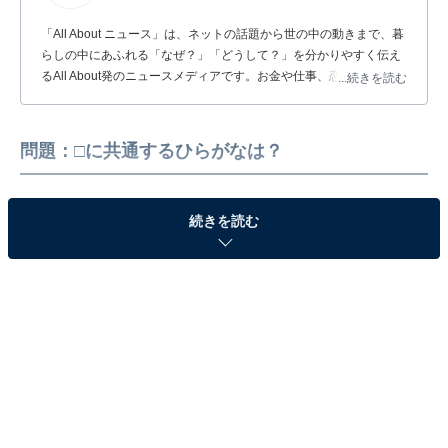
「All About ニュース」は、ネットの話題から世の中の動きまで、暮
らしの中にあふれる「なぜ？」「どうして？」を分かりやすく伝え
るAll About発のニュースメディアです。お金や仕事、恋愛、ITに関
...続きを読む
する疑問に対して専門家が分かりやすく回答するほか、エンタメ情
報やSNSで話題のトピックスを紹介しています。
問題：□に共通するひらがなは？
続きを読む