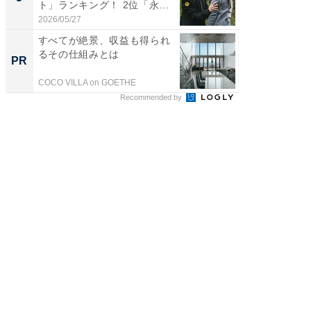
ト」ランキング！ 2位「永...
「鈴木
倒...
2026/05/27
2026/08/0
すべてが絶景、収益も得られ
シェア別荘
るその仕組みとは
wners
PR
PR
COCO VILLA on GOETHE
COCO VIL
Recommended by