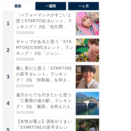
最新
一週間
一ヶ月
「パフォーマンスがすごいと
「癒し系
思うSTARTO社タレント」ラ
タレント
1
1
ンキング！ 2位「佐久間...
「井ノ原
2026/08/06
2026/08/0
ギャップがあると思う「STA
癒し系だ
RTO社の30代タレント」ラン
の若手
2
2
キング！ 2位「ジェシ...
グ！ 2
2026/08/06
2026/08/0
癒し系だと思う「STARTO社
ギャップ
の若手タレント」ランキン
RTO社
3
3
グ！ 2位「松島聡」を抑え...
キング！
2026/08/05
2026/08/0
遠方からでも行きたいと思う
「世界で
「三重県の道の駅」ランキン
ARTO
4
4
グ！ 2位「飯高」を抑えた1...
グ！ 2
2025/10/09
2026/08/0
【女性が選ぶ】演技がうまい
身長を知
「STARTO社の若手タレン
性俳優」
5
5