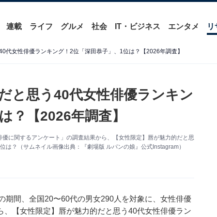
連載
ライフ
グルメ
社会
IT・ビジネス
エンタメ
リ
0代女性俳優ランキング！2位「深田恭子」、1位は？【2026年調査】
だと思う40代女性俳優ランキン
は？【2026年調査】
た「女性俳優に関するアンケート」の調査結果から、【女性限定】唇が魅力的だと思
は？（サムネイル画像出典：『劇場版 ルパンの娘』公式Instagram）
月18日の期間、全国20〜60代の男女290人を対象に、女性俳優
ら、【女性限定】唇が魅力的だと思う40代女性俳優ラン