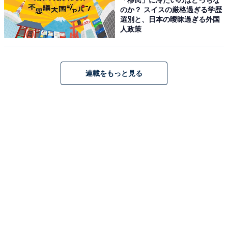
でなく、抜群の歌唱力を持つシンガーとしても有名で
のか？ スイスの厳格過ぎる学歴
選別と、日本の曖昧過ぎる外国
す。ディズニー映画『アナと雪の女王』のエルサ役で見
人政策
せた力強くも澄んだ歌声や、凛とした上品さの中にあた
たかみを感じる話し声は唯一無二。その表現力豊かで美
しい響きの声に、多くの女性が魅了されています。
連載をもっと見る
回答者コメント
「歌も上手いし聞きやすい声」（30代女性／愛媛
県）
「エルサの声と歌ですっかり魅了されました」（30
代女性／埼玉県）