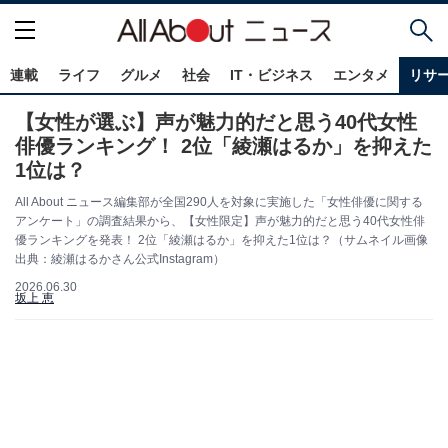
連載
ライフ
グルメ
社会
IT・ビジネス
エンタメ
リサ
【女性が選ぶ】声が魅力的だと思う40代女性
俳優ランキング！ 2位「綾瀬はるか」を抑えた
1位は？
All About ニュース編集部が全国290人を対象に実施した「女性俳優に関する
アンケート」の調査結果から、【女性限定】声が魅力的だと思う40代女性俳
優ランキングを発表！ 2位「綾瀬はるか」を抑えた1位は？（サムネイル画像
出典：綾瀬はるかさん公式Instagram）
2026.06.30
坂上 恵