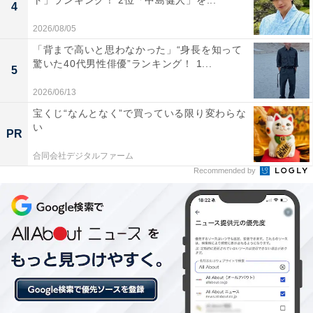
ト」ランキング！ 2位「中島健人」を...
4
2026/08/05
「背まで高いと思わなかった」“身長を知って
驚いた40代男性俳優”ランキング！ 1...
5
2026/06/13
宝くじ“なんとなく”で買っている限り変わらな
い
PR
合同会社デジタルファーム
Recommended by
1位：松たか子／81票