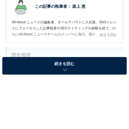
この記事の執筆者：
坂上 恵
All About ニュースの編集者。オールアバウトに入社後、SNSトレン
ドにフォーカスした記事執筆やSEOライティングの経験を経て、の
ちにAll About ニュースチームのメンバーに加入。現在は旅行・カル
...続きを読む
チャー・エンタメなどを中心に企画編集を担当。東京都出身。居酒
屋巡りとスポーツ観戦が生きがい。
調査概要
続きを読む
調査期間：2026年6月18日
調査方法：インターネット調査
調査対象：全国20〜60代の男女290人
※本調査は全国290人を対象に実施したもので、結
果は回答者の意見を集計したものであり、全体の意
見を断定的に示すものではありません