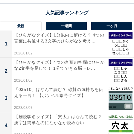
【ひらがなクイズ】 空欄に入る共通の2文字
は？ 頭の体操にぴったりの言葉クイズ
最新
一週間
一ヶ月
【ひらがなクイズ】1分以内に解ける？ 4つの
言葉に共通する3文字のひらがなを考え...
1
2026/01/02
【ひらがなクイズ】4つの言葉の空欄にひらが
1
2
な2文字を足して！ 1分でできる脳トレ...
2
2026/01/02
「03510」はなんて読む？ 称賛の気持ちを伝
える一言！ 【ポケベル暗号クイズ】
3
2023/08/07
【難読駅名クイズ】「穴太」はなんて読む？
漢字は簡単なのになかなか読めない…
4