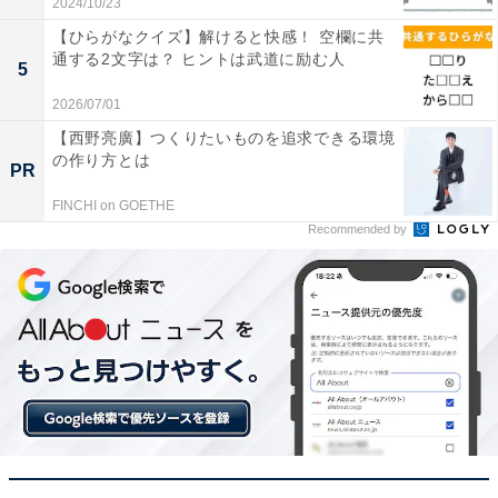
2024/10/23
【ひらがなクイズ】解けると快感！ 空欄に共
通する2文字は？ ヒントは武道に励む人
5
2026/07/01
【西野亮廣】つくりたいものを追求できる環境
の作り方とは
PR
FINCHI on GOETHE
Recommended by