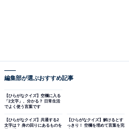
□に共通するひらがなは？
次の言葉に共通して入るひらがなを考えてみましょう。
お□□い
おも□□んけ
やまの□□ん
編集部が選ぶおすすめ記事
ヒント：お店で買ったものではなく、心を込めて自らこ
しらえた料理や品物。千利休の血統を受け継ぐ、伝統的
【ひらがなクイズ】空欄に入る
なお茶の世界を代表する格式高いお家柄。そして、東京
「2文字」、分かる？ 日常生活
でよく使う言葉です
の主要な駅を円のようにつなぎ、多くの人々が日常的に
利用する通勤列車を思い浮かべてみてください。
【ひらがなクイズ】共通する2
【ひらがなクイズ】解けるとす
文字は？ 身の回りにあるものを
っきり！ 空欄を埋めて言葉を完