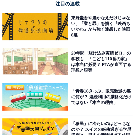
注目の連載
東野圭吾や湊かなえだけじゃな
い、「業と罪」を描く『映画ち
いかわ』から強く連想した映画
8選
20年間「駆け込み実績ゼロ」の
学校も…「こども110番の家」
は本当に必要？ PTAが直面する
理想と現実
「青春18きっぷ」販売激減の裏
に何が？ 連続利用の厳格化だけ
ではない「本当の理由」
「移民」に冷たいのはどっちな
のか？ スイスの厳格過ぎる学歴
選別と、日本の曖昧過ぎる外国