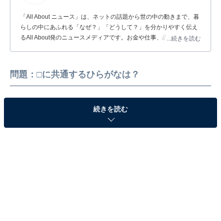
「All About ニュース」は、ネットの話題から世の中の動きまで、暮
らしの中にあふれる「なぜ？」「どうして？」を分かりやすく伝え
るAll About発のニュースメディアです。お金や仕事、恋愛、ITに関
...続きを読む
する疑問に対して専門家が分かりやすく回答するほか、エンタメ情
報やSNSで話題のトピックスを紹介しています。
問題：□に共通するひらがなは？
続きを読む