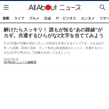
連載
ライフ
グルメ
社会
IT・ビジネス
エンタメ
リサ
解けたらスッキリ！ 誰もが知る“あの路線”が
カギ。共通するひらがな2文字を当ててみよう
3つの言葉の空欄を埋めて正しい日本語を完成させるクイズです。心を込めて
作った品物、茶道の流派、そして有名な鉄道路線をヒントに、共通するひら
がな2文字を導き出して語彙力を試してみましょう。
2026.06.24
All About ニュース編集部