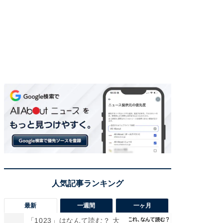
最新
一週間
一ヶ月
「1023」はなんて読む？ 大
【兵庫