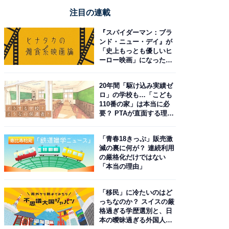
注目の連載
『スパイダーマン：ブラ
ンド・ニュー・デイ』が
「史上もっとも優しいヒ
ーロー映画」になった理
由。予習したい作品は？
20年間「駆け込み実績ゼ
ロ」の学校も…「こども
110番の家」は本当に必
要？ PTAが直面する理想
と現実
「青春18きっぷ」販売激
減の裏に何が？ 連続利用
の厳格化だけではない
「本当の理由」
「移民」に冷たいのはど
っちなのか？ スイスの厳
格過ぎる学歴選別と、日
本の曖昧過ぎる外国人政