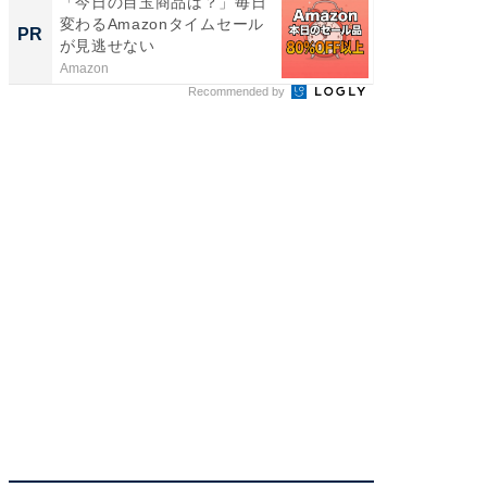
「今日の目玉商品は？」毎日
すべて
変わるAmazonタイムセール
るその
PR
PR
が見逃せない
Amazon
COCO VIL
Recommended by