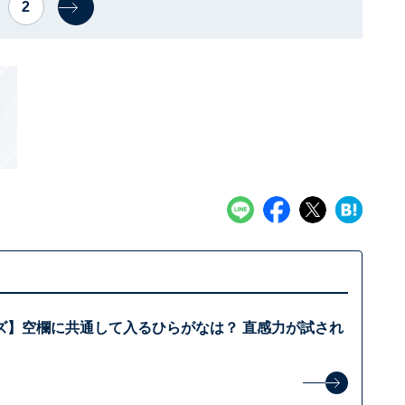
2
ズ】空欄に共通して入るひらがなは？ 直感力が試され