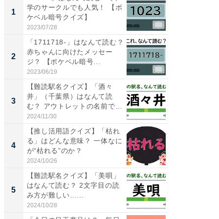
学のサークルでも人気！ 【ポ
ーメン
1
1
ケベル暗号クイズ】
再現した
道...
2023/07/28
2026/08/0
「1711718-」はなんて読む？
【三重
赤ちゃんに向けたメッセー
「鈴鹿天
2
2
ジ？ 【ポケベル暗号...
は100
2023/06/19
2026/08/0
【難読駅名クイズ】「酒々
ステラ
井」（千葉県）はなんて読
詰め放題
3
3
む？ アウトレットの名前でお
00円で「
なじ...
2024/11/30
2026/08/0
【推し活用語クイズ】「枯れ
「ミニオ
る」はどんな意味？ 一体なに
ッグ！ 
4
4
が“枯れる”のか？
ど、夏限
2024/10/26
2026/08/0
【難読駅名クイズ】「美唄」
【埼玉
はなんて読む？ 2文字目の読
「行田天
5
5
み方が難しい……
は和の
が...
2024/10/28
2026/08/0