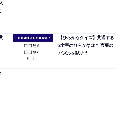
入
う
共
【ひらがなクイズ】共通する
2文字のひらがなは？ 言葉の
パズルを試そう
空