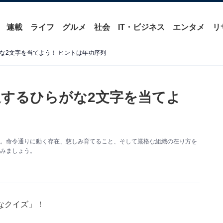
連載
ライフ
グルメ
社会
IT・ビジネス
エンタメ
リ
がな2文字を当てよう！ ヒントは年功序列
通するひらがな2文字を当てよ
す。命令通りに動く存在、慈しみ育てること、そして厳格な組織の在り方を
てみましょう。
なクイズ」！