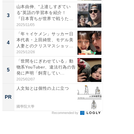
山本由伸、“上達しすぎてい
「脚が
る”英語の学習本を紹介！
横川尚
3
3
『日本育ちが世界で戦うため
ムキな姿
の...
刃...
2025/11/05
2026/08/0
「年々イケメン」サッカー日
「え、
本代表・上田綺世、モデル美
芸人、2
4
4
人妻とのクリスマスショット
エットに
に...
2025/12/26
2026/08/0
「世間をにぎわせている」動
「脳がバ
物系YouTuber、違法行為の告
装姿が話
5
5
発に声明「飼育してい...
のお父さ
2025/02/07
2026/08/0
人文知とは個性の上に立つ
シェア別荘
wners
PR
PR
國學院大學
COCO VIL
Recommended by