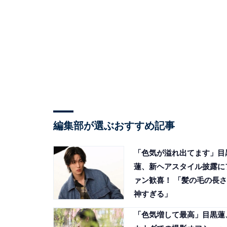
編集部が選ぶおすすめ記事
「色気が溢れ出てます」目
蓮、新ヘアスタイル披露に
ァン歓喜！ 「髪の毛の長さ
神すぎる」
「色気増して最高」目黒蓮