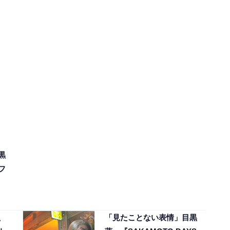
黒
フ
、
「見たことない表情」目黒