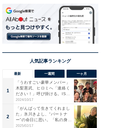
最新
一週間
一ヶ月
「うわすごい豪華メンバー」
「さす
木梨憲武、ヒロミへ「連絡く
は」高
1
1
ださい！」呼び掛ける。IS
災地を
S...
「カ...
2024/10/17
2026/08/0
「がんばって生きてくれまし
「女の
た」氷川きよし、“パートナ
介、バ
2
2
ー”の命日に思い。「私の身
らのプレ
体...
愛...
2025/02/17
2026/08/0