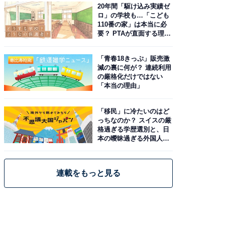
20年間「駆け込み実績ゼ
ロ」の学校も…「こども
110番の家」は本当に必
要？ PTAが直面する理想
と現実
「青春18きっぷ」販売激
減の裏に何が？ 連続利用
の厳格化だけではない
「本当の理由」
「移民」に冷たいのはど
っちなのか？ スイスの厳
格過ぎる学歴選別と、日
本の曖昧過ぎる外国人政
策
連載をもっと見る