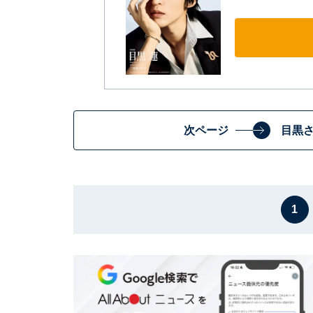
次ページ
目黒
1