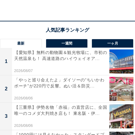
アクセス
所在地：大分県由布市湯布院町川上1503-3
交通手段：JR由布院駅から徒歩約15分／湯布院ICから車
最新
一週間
一ヶ月
で約5分
【愛知県】無料の動物園＆観光牧場に、市初の
天然温泉も！ 高速道路のハイウェイオア...
1
料金
2026/08/07
大人1名（参考価格）：6400円
「やっと巡り会えたよ」ダイソーの“ちいかわ
※料金は公式Webサイト参考価格
ポーチ”が220円で反響。ぬい活＆防災...
2
※プラン・部屋により価格は変動します
2026/08/06
チェックイン・チェックアウト
【三重県】伊勢名物「赤福」の直営店に、全国
唯一のコメダ大判焼き店も！ 東名阪・伊...
3
チェックイン：15:00
2026/08/06
チェックアウト：10:00
「1000円には見えなかった」スタンダードプ