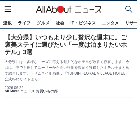
連載
ライフ
グルメ
社会
IT・ビジネス
エンタメ
リサ
【大分県】いつもより少し贅沢な週末に。ご
褒美ステイに選びたい「一度は泊まりたいホ
テル」3選
大分県には、多様なニーズに応える魅力的なホテルが数多く存在します。今
回は、中でも推してユーザーから高い評価を数多く獲得したホテルをまとめ
て紹介します。（サムネイル画像：「YUFUIN FLORAL VILLAGE HOTEL」
公式Webサイトより）
2026.06.22
All About ニュース お買いもの部