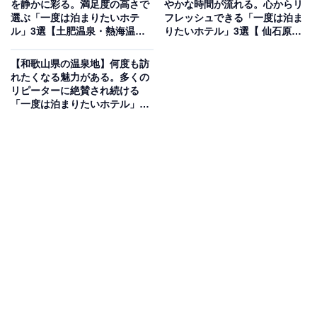
を静かに彩る。満足度の高さで
やかな時間が流れる。心からリ
「YUFUIN FLORAL VILLAGE HOTEL」は、イギリスの
選ぶ「一度は泊まりたいホテ
フレッシュできる「一度は泊ま
ル」3選【土肥温泉・熱海温
りたいホテル」3選【 仙石原温
コッツウォルズ地方の街並みを再現した「湯布院フロー
泉】
泉・ 箱根湯本温泉・芦ノ湖温
ラルヴィレッジ」内にあるホテルです。宿泊者専用の
泉】
【和歌山県の温泉地】何度も訪
「フローラルヴィレッジ温泉」は源泉かけ流しの天然温
れたくなる魅力がある。多くの
リピーターに絶賛され続ける
泉。全室和室の客室は広々としており、おとぎの国に迷
「一度は泊まりたいホテル」3
い込んだような非日常の滞在が楽しめます。宿泊者特典
選【白浜温泉】
として「フクロウの森」への入場サービスもあり、動物
との触れ合いも満喫できます。
楽天トラベルでホテルを見る