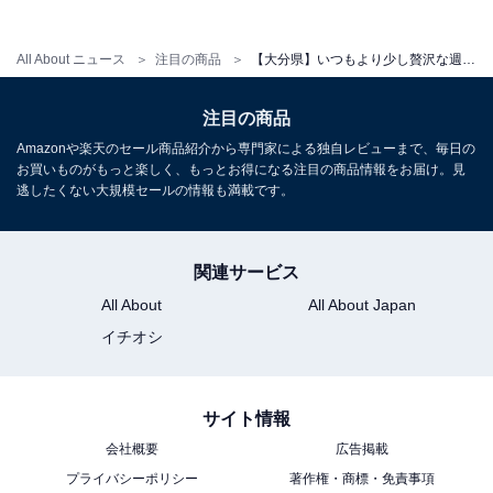
アクセス
All About ニュース
注目の商品
【大分県】いつもより少し贅沢な週末に。ご褒美ステイに選びたい「一度は泊まりたいホテル」3選
所在地：〒879-5196 大分県由布市湯布院町川南108-1
注目の商品
交通手段：JR由布院駅より徒歩で約8分／湯布院ICより
Amazonや楽天のセール商品紹介から専門家による独自レビューまで、毎日の
車で約15分
お買いものがもっと楽しく、もっとお得になる注目の商品情報をお届け。見
逃したくない大規模セールの情報も満載です。
料金
大人1名（参考価格）：1万7600円
関連サービス
※料金は公式Webサイト参考価格
All About
All About Japan
※プラン・部屋により価格は変動します
イチオシ
チェックイン・チェックアウト
サイト情報
チェックイン：15:00
会社概要
広告掲載
チェックアウト：10:00
プライバシーポリシー
著作権・商標・免責事項
※プランにより時間が異なる可能性があります