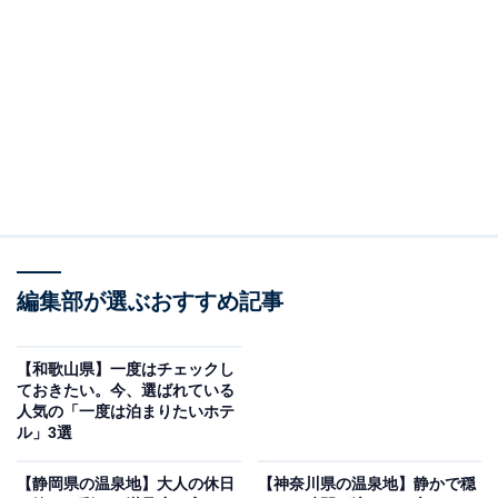
「YUFUIN FLORAL VILLAGE HOTEL」はおとぎ
話の世界のような街並みが魅力
編集部が選ぶおすすめ記事
【和歌山県】一度はチェックし
ておきたい。今、選ばれている
人気の「一度は泊まりたいホテ
ル」3選
YUFUIN FLORAL VILLAGE HOTEL（画像：「YUFUIN FLORAL VILLAGE
HOTEL」公式Webサイトより）
【静岡県の温泉地】大人の休日
【神奈川県の温泉地】静かで穏