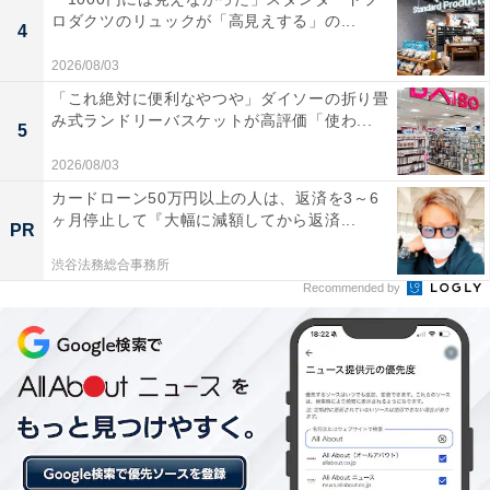
※プランにより時間が異なる可能性があります
ロダクツのリュックが「高見えする」の...
4
あわせて読みたい
2026/08/03
【大分県の人気ホテル】「YUFUIN FLORAL
「これ絶対に便利なやつや」ダイソーの折り畳
VILLAGE HOTEL」はおとぎ話の世界のよう
み式ランドリーバスケットが高評価「使わ...
5
な街並みが魅力
2026/08/03
カードローン50万円以上の人は、返済を3～6
ヶ月停止して『大幅に減額してから返済...
PR
渋谷法務総合事務所
Recommended by