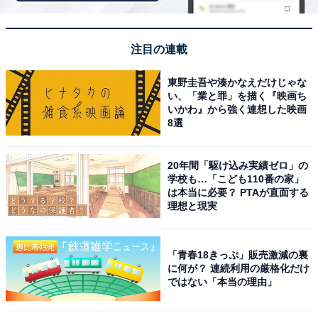
「由布院温泉 ゆふいん山水館」は由布岳の絶景と
注目の連載
美食を満喫できる老舗旅館
東野圭吾や湊かなえだけじゃな
い、「業と罪」を描く『映画ち
いかわ』から強く連想した映画
8選
20年間「駆け込み実績ゼロ」の
学校も…「こども110番の家」
は本当に必要？ PTAが直面する
理想と現実
「青春18きっぷ」販売激減の裏
に何が？ 連続利用の厳格化だけ
ではない「本当の理由」