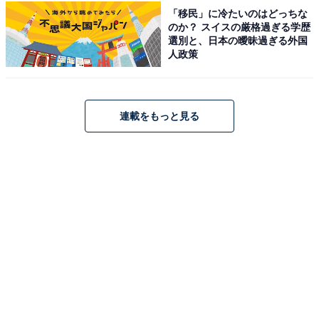
由布院温泉 ゆふいん山水館（画像：「由布院温泉 ゆふいん山水館」公式
「移民」に冷たいのはどっちな
Webサイトより）
のか？ スイスの厳格過ぎる学歴
選別と、日本の曖昧過ぎる外国
「由布院温泉 ゆふいん山水館」は、創業100年を超える
人政策
歴史を持ち、由布岳を望む絶景が自慢の宿です。展望露
天風呂「あさぎりの湯」や「ゆふの湯」で名湯を満喫で
き、食事は地産地消にこだわったバイキングを楽しめま
連載をもっと見る
す。併設の「ゆふいん麦酒館」では、ゆふいんビールの
生ビールを味わえるのも魅力です。
楽天トラベルでホテルを見る