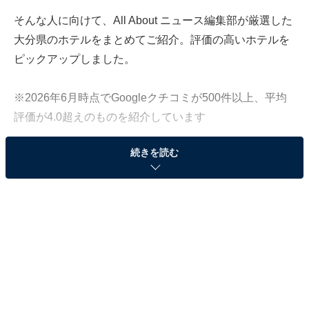
そんな人に向けて、All About ニュース編集部が厳選した
大分県のホテルをまとめてご紹介。評価の高いホテルを
ピックアップしました。
※2026年6月時点でGoogleクチコミが500件以上、平均
評価が4.0超えのものを紹介しています
続きを読む
この記事の執筆者：
All About ニュース お買
いもの部
Amazonのセール商品から売れ筋ランキングまで、毎日のお買いも
のがもっと楽しく、もっとお得になる情報をお届け。編集部員によ
る独自レビューなど、ここでしか手に入らない情報も満載です。
...続きを読む
※本記事で紹介している商品の購入やサービスの利用により、売上の一部が
オールアバウトに還元されることがあります。