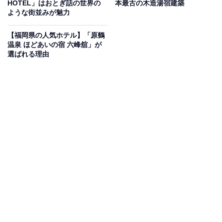
HOTEL」はおとぎ話の世界の
本最古の木造湯宿建築
ような街並みが魅力
Amazonのセール商品から売れ筋ランキングまで、毎日のお買いも
のがもっと楽しく、もっとお得になる情報をお届け。編集部員によ
る独自レビューなど、ここでしか手に入らない情報も満載です。
...続きを読む
【福岡県の人気ホテル】「原鶴
温泉 ほどあいの宿 六峰舘」が
選ばれる理由
※本記事で紹介している商品の購入やサービスの利用により、売上の一部が
オールアバウトに還元されることがあります。
「アマネク別府ゆらり」は屋上の絶景インフィニ
ティプールが魅力
「アマネク別府ゆらり」は、JR別府駅から徒歩3分とい
う好立地にありながら、和の伝統美とモダンデザインが
融合した洗練された空間が広がるホテルです。屋上には
別府湾を一望できる「屋上インフィニティプール」を備
え、大浴場では「美肌の湯」とも称される「炭酸水素塩
温泉」を堪能できます。別府の伝統工芸である「竹細
工」を取り入れた客室や、大分名物の「くろめ」を使っ