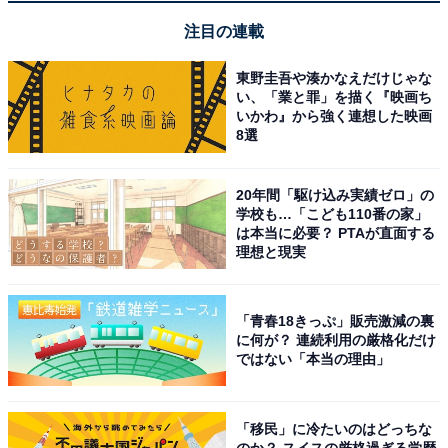
竹細工を取り入れた客室はデザイン性が高く清潔感
注目の連載
がある
東野圭吾や湊かなえだけじゃな
い、「業と罪」を描く『映画ち
いかわ』から強く連想した映画
大分名物のりゅうきゅうを楽しめる朝食ビュッフェ
8選
が美味しい
20年間「駆け込み実績ゼロ」の
学校も…「こども110番の家」
は本当に必要？ PTAが直面する
理想と現実
「青春18きっぷ」販売激減の裏
に何が？ 連続利用の厳格化だけ
ではない「本当の理由」
「移民」に冷たいのはどっちな
のか？ スイスの厳格過ぎる学歴