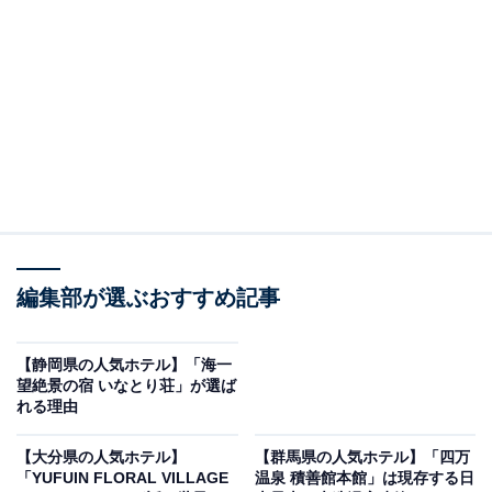
り上げるのは「アマネク別府ゆらり」です。
※2026年5月時点でGoogleクチコミが500件以上、平均
評価が4.0超えのものを紹介しています
楽天トラベルでホテルを見る
編集部が選ぶおすすめ記事
【静岡県の人気ホテル】「海一
望絶景の宿 いなとり荘」が選ば
れる理由
この記事の執筆者：
All About ニュース お買
【大分県の人気ホテル】
【群馬県の人気ホテル】「四万
いもの部
「YUFUIN FLORAL VILLAGE
温泉 積善館本館」は現存する日