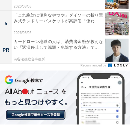
2026/08/03
「これ絶対に便利なやつや」ダイソーの折り畳
み式ランドリーバスケットが高評価「使わ...
5
2026/08/03
カードローン地獄の人は、消費者金融が教えな
い『返済停止して減額・免除する方法』で...
PR
「アマネク別府ゆらり」の口コミは？
渋谷法務総合事務所
Recommended by
「アマネク別府ゆらり」には、以下のような口コミが寄
せられています。
屋上のインフィニティプールから望む別府湾の絶景
が素晴らしい