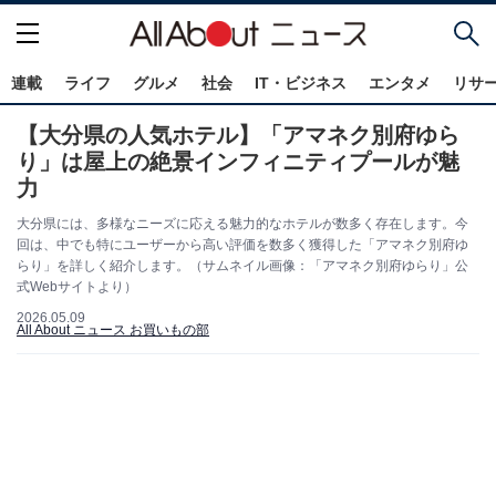
連載
ライフ
グルメ
社会
IT・ビジネス
エンタメ
リサ
【大分県の人気ホテル】「アマネク別府ゆら
り」は屋上の絶景インフィニティプールが魅
力
大分県には、多様なニーズに応える魅力的なホテルが数多く存在します。今
回は、中でも特にユーザーから高い評価を数多く獲得した「アマネク別府ゆ
らり」を詳しく紹介します。（サムネイル画像：「アマネク別府ゆらり」公
式Webサイトより）
2026.05.09
All About ニュース お買いもの部