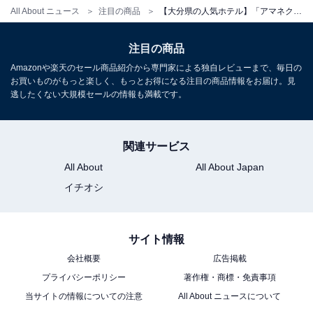
チェックイン・チェックアウト
All About ニュース
注目の商品
【大分県の人気ホテル】「アマネク別府ゆらり」は屋上の絶景インフィニティプールが魅力
チェックイン：15:00
注目の商品
チェックアウト：12:00
Amazonや楽天のセール商品紹介から専門家による独自レビューまで、毎日の
※プランにより時間が異なる可能性があります
お買いものがもっと楽しく、もっとお得になる注目の商品情報をお届け。見
逃したくない大規模セールの情報も満載です。
※掲載されている情報は記事公開時のものです。あらか
じめご了承ください。
関連サービス
また、記事中の宿泊プランを予約すると、売上の一部が
All About
All About Japan
オールアバウトに還元されることがあります。
イチオシ
こちらもおすすめ
サイト情報
【山形県の人気ホテル】「温海温泉 萬国屋」は
創業300余年の歴史と庭園露天風呂が魅力
会社概要
広告掲載
プライバシーポリシー
著作権・商標・免責事項
当サイトの情報についての注意
All About ニュースについて