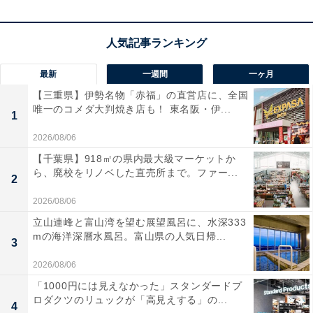
たお味噌汁などが並ぶ朝食ビュッフェも高い人気を誇り
ます。
最新
一週間
一ヶ月
【三重県】伊勢名物「赤福」の直営店に、全国
唯一のコメダ大判焼き店も！ 東名阪・伊...
1
楽天トラベルでホテルを見る
2026/08/06
【千葉県】918㎡の県内最大級マーケットか
ら、廃校をリノベした直売所まで。ファー...
2
2026/08/06
立山連峰と富山湾を望む展望風呂に、水深333
mの海洋深層水風呂。富山県の人気日帰...
3
2026/08/06
「1000円には見えなかった」スタンダードプ
ロダクツのリュックが「高見えする」の...
4