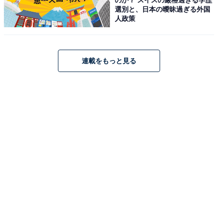
選別と、日本の曖昧過ぎる外国
人政策
アクセス・料金・宿泊情報は？
連載をもっと見る
アクセス
所在地：大分県別府市駅前本町6-35
交通手段：JR別府駅東口から徒歩3分／別府ICからお車
で約15分
料金
大人1名（参考価格）：1万6561円
※料金は公式Webサイト参考価格
※プラン・部屋により価格は変動します