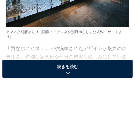
アマネク別府ゆらり（画像：「アマネク別府ゆらり」公式Webサイトよ
り）
上質なホスピタリティや洗練されたデザインが魅力のホ
テルを、特別な記念日や休日の贅沢な楽しみにしている
人も少なくないはず。日常を忘れ、心身ともに満たされ
続きを読む
る非日常の体験は、何物にも代えがたい時間ですよね。
しかし、近年では多様なコンセプトや高い人気をほこる
ホテルも多く、どこに滞在すればよいか迷ってしま
う……そんな思いを抱えている人もいるのではないでし
ょうか。
そんな人に向けて、All About ニュース編集部が厳選した
人気かつ評価の高い施設を厳選して紹介します。今回取