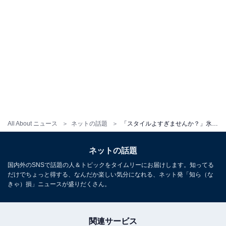
All About ニュース
ネットの話題
「スタイルよすぎませんか？」氷川きよし、へそ出しルックに絶賛の声！ 「一層スリムになった気が」
ネットの話題
国内外のSNSで話題の人＆トピックをタイムリーにお届けします。知ってる
だけでちょっと得する、なんだか楽しい気分になれる、ネット発「知ら（な
きゃ）損」ニュースが盛りだくさん。
関連サービス