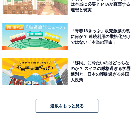
は本当に必要？ PTAが直面する
理想と現実
「青春18きっぷ」販売激減の裏
に何が？ 連続利用の厳格化だけ
ではない「本当の理由」
「移民」に冷たいのはどっちな
のか？ スイスの厳格過ぎる学歴
選別と、日本の曖昧過ぎる外国
人政策
連載をもっと見る