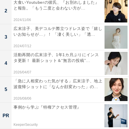
大食いYoutuberの彼氏、『お別れしました』
と報告。「もう二度と会わない方が...
2
2024/11/06
広末涼子、美デコルテ際立つドレス姿で「嬉し
いお知らせが…」！ 「凄く美しい」「透...
3
2024/07/12
活動再開の広末涼子、1年1カ月ぶりにインス
タ更新！ 最新ショット＆“無言の投稿”...
4
2026/04/07
「急に人相変わった気がする」広末涼子、地上
波復帰ショットに「なんか顔変わった」の...
5
2026/08/06
事例から学ぶ『特権アクセス管理』
PR
KeeperSecurity