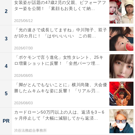
女装姿が話題の47歳2児の父親、ビフォーアフ
ター姿を公開！ 「素顔もお美しくて納...
2
2025/06/12
「光の速さで成長してますね」中川翔子、双子
が10カ月に！ 「はやいいいい この前...
3
2026/07/30
「ポケモンで言う進化」女性タレント、25キ
ロ増量ショットに反響！ 「全然パーツ埋...
4
2026/08/05
「脚がとんでもないことに」横川尚隆、大会優
勝したムキムキな姿に反響！ 「リアル刃...
5
2026/08/03
カードローン50万円以上の人は、返済を3～6
ヶ月停止して『大幅に減額してから返済...
PR
渋谷法務総合事務所