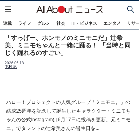
連載
ライフ
グルメ
社会
IT・ビジネス
エンタメ
リサ
「すっげー、ホンモノのミニモニだ」辻希
美、ミニモちゃんと一緒に踊る！ 「当時と同
じく踊れるのすごい」
2026.06.18
中村 凪
ハロー！プロジェクトの人気グループ「ミニモニ。」の
結成25周年を記念して誕生したキャラクター・ミニモち
ゃんの公式Instagramは6月17日に投稿を更新。元ミニモ
ニ。でタレントの辻希美さんの誕生日を...