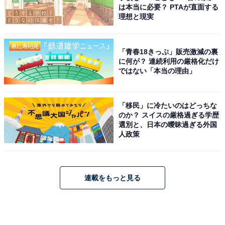
は本当に必要？ PTAが直面する
理想と現実
「青春18きっぷ」販売激減の裏
に何が？ 連続利用の厳格化だけ
ではない「本当の理由」
「移民」に冷たいのはどっちな
のか？ スイスの厳格過ぎる学歴
選別と、日本の曖昧過ぎる外国
人政策
連載をもっと見る