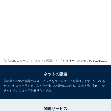
All About ニュース
ネットの話題
「すっげー、ホンモノのミニモニだ」辻希美、ミニモちゃんと一緒に踊る！ 「当時と同じく踊れるのすごい」
ネットの話題
国内外のSNSで話題の人＆トピックをタイムリーにお届けします。知ってる
だけでちょっと得する、なんだか楽しい気分になれる、ネット発「知ら（な
きゃ）損」ニュースが盛りだくさん。
関連サービス