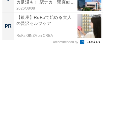
カ足湯も！ 駅ナカ・駅直結
層水風
ス...
帰...
2026/08/08
2026/08/0
【銀座】ReFaで始める大人
上質な眠
の贅沢セルフケア
座で体感
PR
PR
ReFa GINZA on CREA
ReFa GIN
Recommended by