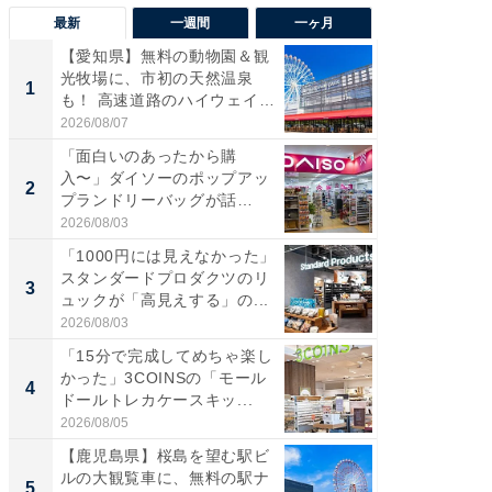
最新
一週間
一ヶ月
【愛知県】無料の動物園＆観
【兵庫
光牧場に、市初の天然温泉
ーメン
1
1
も！ 高速道路のハイウェイオ
再現した
ア...
道...
2026/08/07
2026/08/0
「面白いのあったから購
【三重
入〜」ダイソーのポップアッ
の直営
2
2
プランドリーバッグが話
ダ大判焼
題。“さま...
伊...
2026/08/03
2026/08/0
「1000円には見えなかった」
【千葉県
スタンダードプロダクツのリ
級マー
3
3
ュックが「高見えする」の...
ノベし
ー...
2026/08/03
2026/08/0
「15分で完成してめちゃ楽し
「100
かった」3COINSの「モール
スタン
4
4
ドールトレカケースキッ...
ュックが
2026/08/05
2026/08/0
【鹿児島県】桜島を望む駅ビ
立山連
ルの大観覧車に、無料の駅ナ
風呂に、
5
5