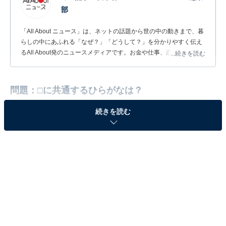
部
「All About ニュース」は、ネットの話題から世の中の動きまで、暮
らしの中にあふれる「なぜ？」「どうして？」を分かりやすく伝え
るAll About発のニュースメディアです。お金や仕事、恋愛、ITに関
...続きを読む
する疑問に対して専門家が分かりやすく回答するほか、エンタメ情
報やSNSで話題のトピックスを紹介しています。
問題：□に共通するひらがなは？
続きを読む