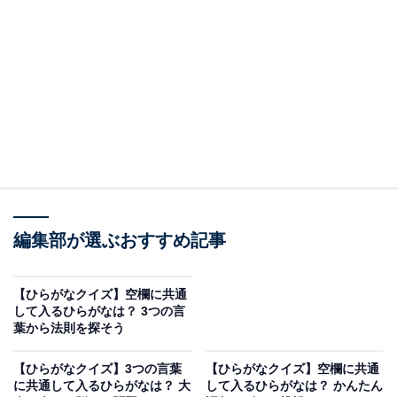
□に共通するひらがなは？
次の言葉に共通して入るひらがなを考えてみましょう。
□□ねん
うん□□
り□□く
編集部が選ぶおすすめ記事
ヒント：長年働いた人が決められた年齢になって職を退
【ひらがなクイズ】空欄に共通
くこと。公園などに設置されているバーを手でつかんで
して入るひらがなは？ 3つの言
葉から法則を探そう
交互に進んでいく固定遊具。そして、写真や音声などの
出来栄えに納得がいかずもう一度やり直す場面を思い浮
【ひらがなクイズ】3つの言葉
【ひらがなクイズ】空欄に共通
かべてみてください。
に共通して入るひらがなは？ 大
して入るひらがなは？ かんたん