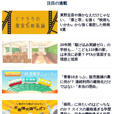
注目の連載
東野圭吾や湊かなえだけじゃな
い、「業と罪」を描く『映画ち
いかわ』から強く連想した映画
8選
20年間「駆け込み実績ゼロ」の
学校も…「こども110番の家」
は本当に必要？ PTAが直面する
理想と現実
「青春18きっぷ」販売激減の裏
に何が？ 連続利用の厳格化だけ
ではない「本当の理由」
「移民」に冷たいのはどっちな
のか？ スイスの厳格過ぎる学歴
選別と、日本の曖昧過ぎる外国