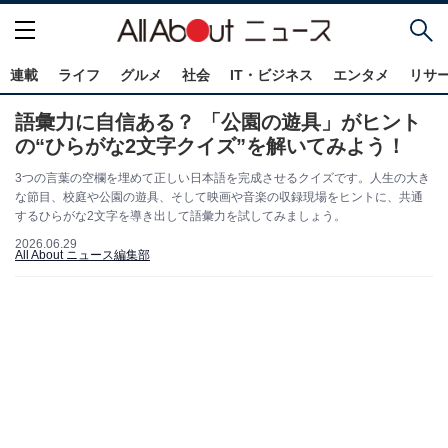
連載
ライフ
グルメ
社会
IT・ビジネス
エンタメ
リサ
語彙力に自信ある？ 「公園の遊具」がヒント
の“ひらがな2文字クイズ”を解いてみよう！
3つの言葉の空欄を埋めて正しい日本語を完成させるクイズです。人生の大き
な節目、校庭や公園の遊具、そして映画や音楽の収録現場をヒントに、共通
するひらがな2文字を導き出して語彙力を試してみましょう。
2026.06.29
All About ニュース編集部