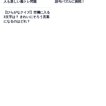
人も楽しい脳トレ問題
語句パズルに挑戦！
【ひらがなクイズ】空欄に入る
次ページ
正解を見る
3文字は？ きれいにそろう言葉
になるのはどれ？