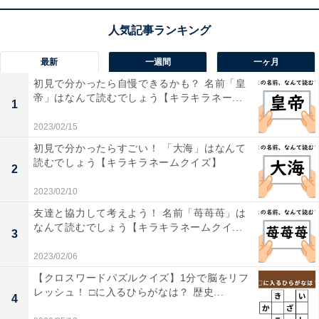
こちらもおすすめ
【ひらがなクイズ】空欄に共通して入るひらが
なは？ 大人も楽しい直感クイズ！
最新
一週間
一ヶ月
初見で分かったら自慢できるかも？ 名前「皇
帝」はなんて読むでしょう【キラキラネー...
1
2023/02/15
初見で分かったらすごい！ 「大海」はなんて
読むでしょう【キラキラネームクイズ】
2
1
2
2023/02/10
友達と協力して考えよう！ 名前「苺苺苺」は
なんて読むでしょう【キラキラネームクイ...
3
2023/02/06
【クロスワードパズルクイズ】1分で脳をリフ
レッシュ！ □に入るひらがなは？ 歴史...
4