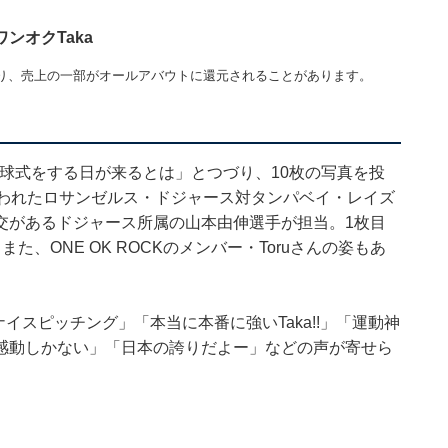
ンオクTaka
り、売上の一部がオールアバウトに還元されることがあります。
iumで始球式をする日が来るとは」とつづり、10枚の写真を投
行われたロサンゼルス・ドジャース対タンパベイ・レイズ
交があるドジャース所属の山本由伸選手が担当。1枚目
、ONE OK ROCKのメンバー・Toruさんの姿もあ
イスピッチング」「本当に本番に強いTaka!!」「運動神
感動しかない」「日本の誇りだよー」などの声が寄せら