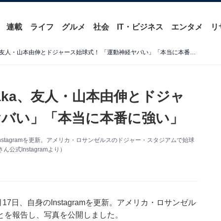
連載
ライフ
グルメ
社会
IT・ビジネス
エンタメ
リ
「えぇまじ!?」ワンオクTaka、友人・山本由伸とドジャース始球式！ 「運動神経ヤバい」「本当に本番に強い」
aka、友人・山本由伸とドジャ
ヤバい」「本当に本番に強い」
のInstagramを更新。アメリカ・ロサンゼルスのドジャー・スタジアムで始球
式Instagramより）
6月17日、自身のInstagramを更新。アメリカ・ロサンゼル
とを報告し、写真を公開しました。