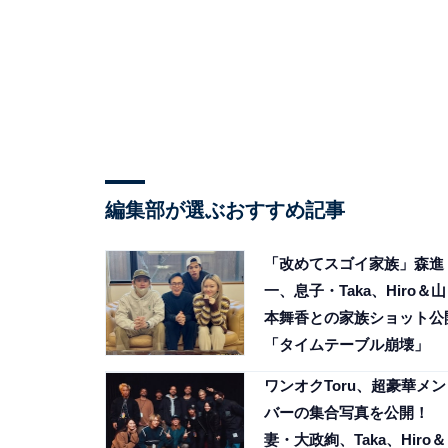
編集部が選ぶおすすめ記事
「改めてスゴイ家族」森進
一、息子・Taka、Hiro＆山
本舞香との家族ショット公
「タイムテーブル崩壊」
ワンオクToru、超豪華メン
バーの集合写真を公開！
妻・大政絢、Taka、Hiro＆