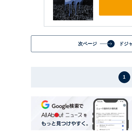
次ページ
ドジャ
1