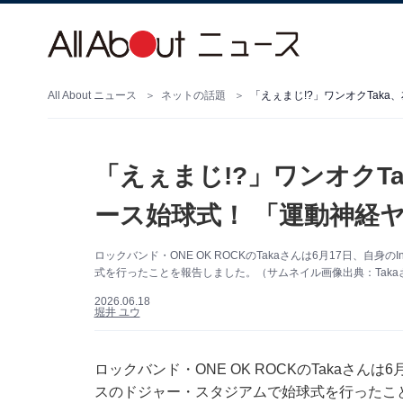
All About ニュース
ネットの話題
「えぇまじ!?」ワンオクT
ース始球式！ 「運動神経
ロックバンド・ONE OK ROCKのTakaさんは6月17日、自身
式を行ったことを報告しました。（サムネイル画像出典：Takaさん公
2026.06.18
堀井 ユウ
ロックバンド・ONE OK ROCKのTakaさんは
スのドジャー・スタジアムで始球式を行ったこ