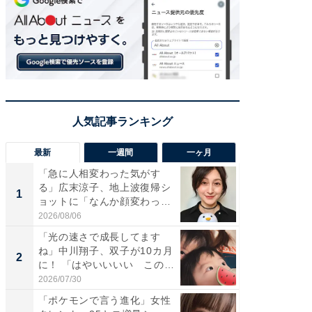
最新
一週間
一ヶ月
「急に人相変わった気がす
「さす
る」広末涼子、地上波復帰シ
は」高
1
1
ョットに「なんか顔変わっ
災地を
た」の...
「カ...
2026/08/06
2026/08/0
「光の速さで成長してます
「女の
ね」中川翔子、双子が10カ月
介、バ
2
2
に！ 「はやいいいい この
らのプレ
前...
愛...
2026/07/30
2026/08/0
「ポケモンで言う進化」女性
「好感