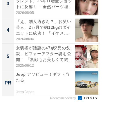
タレント、25キロ増量ショッ
や、“マ
3
3
トに反響！ 「全然パーツ埋...
画変更
財...
2026/08/05
2026/07/3
「え、別人過ぎん？」お笑い
「脚が
芸人、2カ月で約12kgのダイ
横川尚
4
4
エットに成功！ 「イケメ...
ムキな姿
刃...
2026/08/04
2026/08/0
女装姿が話題の47歳2児の父
「2人と
親、ビフォーアフター姿を公
團十郎
5
5
開！ 「素顔もお美しくて納...
「後ろ
「...
2025/06/12
2026/08/0
Jeep アソビュー！ギフト当
すべて
たる
るその
PR
PR
Jeep Japan
COCO VIL
Recommended by