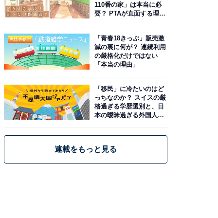
110番の家」は本当に必
要？ PTAが直面する理想
と現実
「青春18きっぷ」販売激
減の裏に何が？ 連続利用
の厳格化だけではない
「本当の理由」
「移民」に冷たいのはど
っちなのか？ スイスの厳
格過ぎる学歴選別と、日
本の曖昧過ぎる外国人政
策
連載をもっと見る