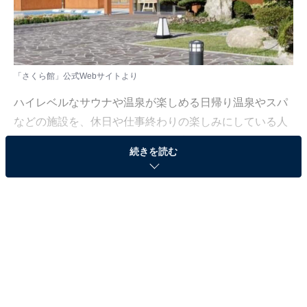
「さくら館」公式Webサイトより
ハイレベルなサウナや温泉が楽しめる日帰り温泉やスパ
などの施設を、休日や仕事終わりの楽しみにしている人
も少なくないはず。日々の疲れを癒すリラックスタイム
続きを読む
は、何物にも代えがたい時間ですよね。しかし、近年で
は高い人気をほこる施設も多く、どこに行けばよいか迷
ってしまう……そんな思いを抱えている人もいるのでは
ないでしょうか。
そんな人に向けて、All About ニュース編集部が厳選し
た、人気かつ評価の高い日帰り温泉やスーパー銭湯の施
設を紹介します。今回紹介するのは、福岡県で人気の施