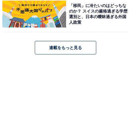
料金
「移民」に冷たいのはどっちな
のか？ スイスの厳格過ぎる学歴
※大浴場・露天風呂入浴料。入浴されない方も入館料が
選別と、日本の曖昧過ぎる外国
別途かかります。大任町内の人は100円引き。薬石浴
人政策
（嵐の湯）は大人1,300円・小学生1,000円（大浴場・露
天風呂も利用可）。家族風呂は60分1,500円（別途入浴
料必要）。下駄箱代は無料（100円リターン式）。
連載をもっと見る
平日：700円（小学生500円）
土・日・祝：700円（小学生500円）
営業時間
平日：10:00～22:00まで
土・日・祝：10:00～22:00まで
宿泊可否
宿泊：不可（日帰り温浴施設のため、宿泊設備はありま