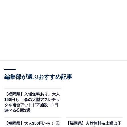
設「さくら館」です。
※2026年6月時点で、Googleクチコミが500件以上、平
均評価が4.0超えの銭湯を紹介しています
この記事の執筆者：
All About ニュース編集
部
「All About ニュース」は、ネットの話題から世の中の動きまで、暮
らしの中にあふれる「なぜ？」「どうして？」を分かりやすく伝え
編集部が選ぶおすすめ記事
るAll About発のニュースメディアです。お金や仕事、恋愛、ITに関
...続きを読む
する疑問に対して専門家が分かりやすく回答するほか、エンタメ情
報やSNSで話題のトピックスを紹介しています。
※本記事で紹介している商品の購入やサービスの利用により、売上の一部が
【福岡県】入場無料あり、大人
オールアバウトに還元されることがあります。
150円も！ 森の大型アスレチッ
クや複合アウトドア施設…1日
「さくら館」は1日ゆっくりと楽しめる温浴施設
遊べる公園3選
男女日替わりで楽しめる2つの大浴場には、四季が堪能
【福岡県】大人350円から！ 天
【福岡県】​​​​​​​入館無料＆土曜は子