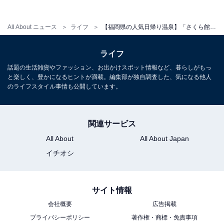
せん）
All About ニュース
ライフ
【福岡県の人気日帰り温泉】「さくら館」は1日ゆっくりと楽しめる温浴施設。九州では医療機関でしか扱っていなかった薬石浴（嵐の湯）でリラックス
こちらもおすすめ
【福岡県】3公園すべて入園無料！ 全長90mす
ライフ
べり台、花と噴水の丘公園……家族で行きたい
話題の生活雑貨やファッション、お出かけスポット情報など、暮らしがもっ
大型公園3選
と楽しく、豊かになるヒントが満載。編集部が独自調査した、気になる他人
のライフスタイル事情も公開しています。
関連サービス
All About
All About Japan
イチオシ
サイト情報
会社概要
広告掲載
プライバシーポリシー
著作権・商標・免責事項