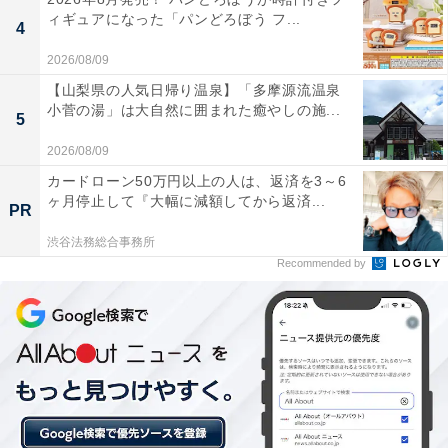
ィギュアになった「パンどろぼう フ...
ッシュできる。
4
2026/08/09
【山梨県の人気日帰り温泉】「多摩源流温泉
小菅の湯」は大自然に囲まれた癒やしの施...
広々とした露天風呂をはじめ、釜風呂やシルキー湯
5
などお風呂の種類が豊富で、男女日替わりで異なる
2026/08/09
湯船を楽しめます。
カードローン50万円以上の人は、返済を3～6
ヶ月停止して『大幅に減額してから返済...
PR
渋谷法務総合事務所
休憩処での軽食や、マッサージ室、キッズコーナー
Recommended by
などが充実しており、物産館での買い物とあわせて
家族で1日ゆっくり過ごせる施設。