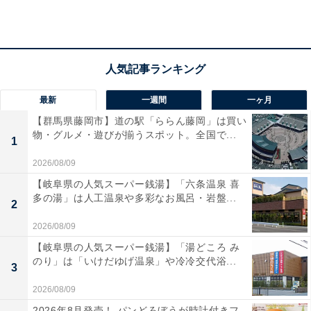
最新
一週間
一ヶ月
【群馬県藤岡市】道の駅「ららん藤岡」は買い
物・グルメ・遊びが揃うスポット。全国で...
1
2026/08/09
【岐阜県の人気スーパー銭湯】「六条温泉 喜
「さくら館」の口コミは？
多の湯」は人工温泉や多彩なお風呂・岩盤...
2
2026/08/09
「さくら館」には以下のような口コミが寄せられていま
【岐阜県の人気スーパー銭湯】「湯どころ み
す。
のり」は「いけだゆげ温泉」や冷冷交代浴...
3
2026/08/09
希少な「薬石浴（嵐の湯）」を体験できるのが非常
2026年8月発売！ パンどろぼうが時計付きフ
に魅力的で、じっくりと心地よい汗を流してリフレ