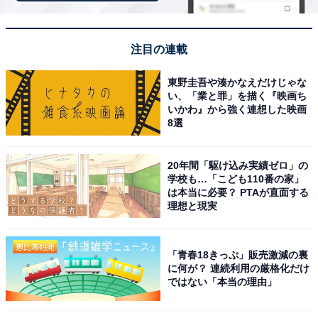
注目の連載
東野圭吾や湊かなえだけじゃな
い、「業と罪」を描く『映画ち
いかわ』から強く連想した映画
8選
20年間「駆け込み実績ゼロ」の
学校も…「こども110番の家」
は本当に必要？ PTAが直面する
アクセス・料金情報は？ 泊まれる？
理想と現実
アクセス
「青春18きっぷ」販売激減の裏
所在地：福岡県田川郡大任町今任原1339
に何が？ 連続利用の厳格化だけ
ではない「本当の理由」
アクセス：公式サイトをご確認ください