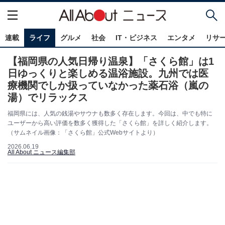
連載
ライフ
グルメ
社会
IT・ビジネス
エンタメ
リサ
【福岡県の人気日帰り温泉】「さくら館」は1
日ゆっくりと楽しめる温浴施設。九州では医
療機関でしか扱っていなかった薬石浴（嵐の
湯）でリラックス
福岡県には、人気の銭湯やサウナも数多く存在します。今回は、中でも特に
ユーザーから高い評価を数多く獲得した「さくら館」を詳しく紹介します。
（サムネイル画像：「さくら館」公式Webサイトより）
2026.06.19
All About ニュース編集部