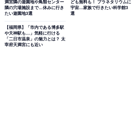
満宮隣の遊園地や鳥類センター
ども無料も！ プラネタリウムに
できる自然に囲まれた豪快な露天風呂や釜風呂、サウ
隣の穴場施設まで…休みに行き
宇宙…家族で行きたい科学館3
ナ、白色の気泡が特徴のシルキー湯など充実の設備が揃
たい遊園地3選
選
います。さらに、九州では医療機関でしか扱っていなか
【福岡県】「市内である博多駅
った「薬石浴（嵐の湯）」も完備。休憩処では軽食や宴
や天神駅も…」気軽に行ける
会が楽しめ、マッサージ室やキッズコーナーも備えてい
「二日市温泉」の魅力とは？ 太
宰府天満宮にも近い
ます。
楽天トラベルで福岡県の施設を見る