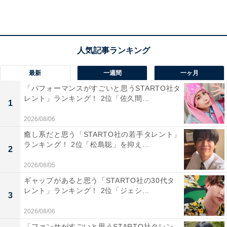
「古き良き伝統の焼き、美濃が使われているし、漢
字四文字で存在感がある」（20代女性／神奈川県）
最新
一週間
一ヶ月
「パフォーマンスがすごいと思うSTARTO社タ
レント」ランキング！ 2位「佐久間...
「『美濃』という旧国名に『加茂』が合わさる事
1
で、美しさと厳かさが絶妙にマッチしているから」
2026/08/06
（40代女性／埼玉県）
癒し系だと思う「STARTO社の若手タレント」
ランキング！ 2位「松島聡」を抑え...
2
2026/08/05
ギャップがあると思う「STARTO社の30代タ
レント」ランキング！ 2位「ジェシ...
3
2026/08/06
「ファンサがすごいと思うSTARTO社タレン