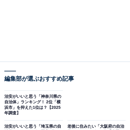
この記事の執筆者：
坂上 恵
All About ニュースの編集者。オールアバウトに入社後、SNSトレン
ドにフォーカスした記事執筆やSEOライティングの経験を経て、の
ちにAll About ニュースチームのメンバーに加入。現在は旅行・カル
...続きを読む
チャー・エンタメなどを中心に企画編集を担当。東京都出身。居酒
屋巡りとスポーツ観戦が生きがい。
調査概要
編集部が選ぶおすすめ記事
調査期間：2026年6月6〜8日
調査方法：インターネット調査
調査対象：全国10〜70代の男女250人
治安がいいと思う「神奈川県の
自治体」ランキング！ 2位「横
浜市」を抑えた1位は？【2025
※本調査は全国250人を対象に実施したもので、結
年調査】
果は回答者の意見を集計したものであり、全体の意
治安がいいと思う「埼玉県の自
老後に住みたい「大阪府の自治
見を断定的に示すものではありません