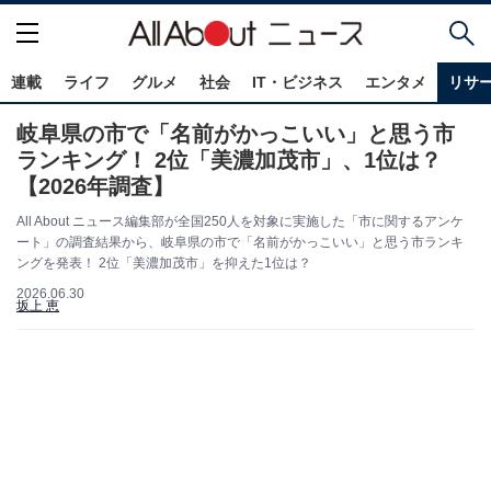
連載
ライフ
グルメ
社会
IT・ビジネス
エンタメ
リサ
岐阜県の市で「名前がかっこいい」と思う市
ランキング！ 2位「美濃加茂市」、1位は？
【2026年調査】
All About ニュース編集部が全国250人を対象に実施した「市に関するアンケ
ート」の調査結果から、岐阜県の市で「名前がかっこいい」と思う市ランキ
ングを発表！ 2位「美濃加茂市」を抑えた1位は？
2026.06.30
坂上 恵