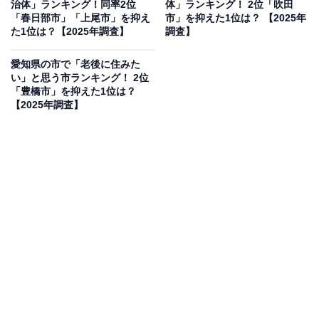
治体」ランキング！同率2位
体」ランキング！ 2位「吹田
「春日部市」「上尾市」を抑え
市」を抑えた1位は？ 【2025年
た1位は？【2025年調査】
調査】
2位：美濃加茂市／56票
愛知県の市で「老後に住みた
い」と思う市ランキング！ 2位
「豊橋市」を抑えた1位は？
2位に選ばれたのは、岐阜県南部に位置する美濃加茂
【2025年調査】
（みのかもし）市です。かつて中山道の宿場町「太田
宿」として栄え、木曽川の豊かな清流に恵まれた歴史と
自然が調和する街です。古国名である「美濃」という上
品で美しい響きに、力強い「加茂」が合わさることで、
格式高く知的なかっこよさを感じさせます。
回答者コメント
「『美』という漢字は最もわかりやすい美しさの表
現でシンプルにかっこいいと思うから」（40代男性
／東京都）