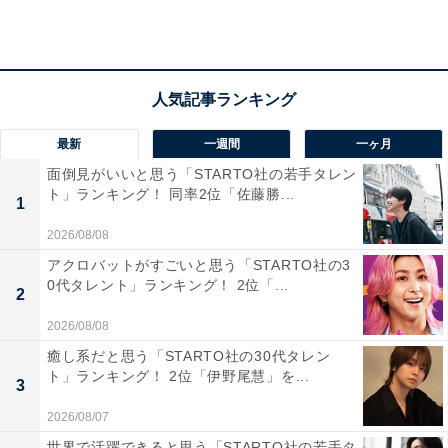
「刃物などの工芸品の産地で綺麗な名前」（50代女
性／静岡県）
最新
一週間
一ヶ月
面倒見がいいと思う「STARTO社の若手タレン
ト」ランキング！ 同率2位「佐藤勝...
「和のイメージが強くカッコいい」（50代女性／神
1
奈川県）
2026/08/08
アクロバットがすごいと思う「STARTO社の3
0代タレント」ランキング！ 2位「...
2
2026/08/08
癒し系だと思う「STARTO社の30代タレン
ト」ランキング！ 2位「伊野尾慧」を...
3
2026/08/07
世界で活躍できると思う「STARTO社の若手タ