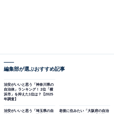
この記事の執筆者：
坂上 恵
All About ニュースの編集者。オールアバウトに入社後、SNSトレン
ドにフォーカスした記事執筆やSEOライティングの経験を経て、の
ちにAll About ニュースチームのメンバーに加入。現在は旅行・カル
...続きを読む
チャー・エンタメなどを中心に企画編集を担当。東京都出身。居酒
屋巡りとスポーツ観戦が生きがい。
調査概要
編集部が選ぶおすすめ記事
調査期間：2026年6月6〜8日
調査方法：インターネット調査
調査対象：全国10〜70代の男女250人
治安がいいと思う「神奈川県の
自治体」ランキング！ 2位「横
浜市」を抑えた1位は？【2025
※本調査は全国250人を対象に実施したもので、結
年調査】
果は回答者の意見を集計したものであり、全体の意
治安がいいと思う「埼玉県の自
老後に住みたい「大阪府の自治
見を断定的に示すものではありません