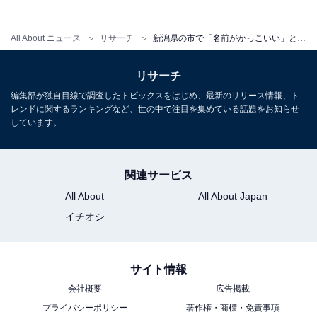
地である燕（つばめ）市です。高品質なスプーンやフォ
ークなどの洋食器の産地として世界的に知られ、ノーベ
All About ニュース
リサーチ
新潟県の市で「名前がかっこいい」と思う市ランキング！ 同率2位「三条市」「糸魚川市」を抑えた1位は？
ル賞の晩餐会で使用された実績もあります。シャープで
美しい鳥の「ツバメ」を連想させるこの名前は、1文字
リサーチ
でありながら圧倒的なスピード感と洗練されたモダンさ
編集部が独自目線で調査したトピックスをはじめ、最新のリリース情報、ト
をあわせ持つ、非の打ち所がないかっこよさです。
レンドに関するランキングなど、世の中で注目を集めている話題をお知らせ
しています。
回答者コメント
関連サービス
「『燕』という漢字が美しく、一文字なのに強い印
All About
All About Japan
象を残すからです。読みやすく覚えやすい上に、ど
イチオシ
こかスタイリッシュな響きがあります」（30代女性
／宮崎県）
サイト情報
会社概要
広告掲載
「なかなか使わない漢字で素敵な名前だと思うか
プライバシーポリシー
著作権・商標・免責事項