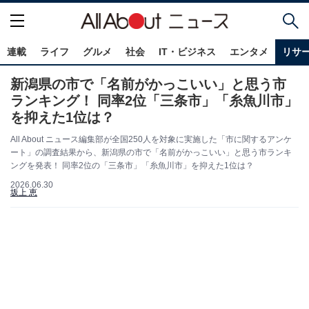
連載
ライフ
グルメ
社会
IT・ビジネス
エンタメ
リサ
新潟県の市で「名前がかっこいい」と思う市
ランキング！ 同率2位「三条市」「糸魚川市」
を抑えた1位は？
All About ニュース編集部が全国250人を対象に実施した「市に関するアンケ
ート」の調査結果から、新潟県の市で「名前がかっこいい」と思う市ランキ
ングを発表！ 同率2位の「三条市」「糸魚川市」を抑えた1位は？
2026.06.30
坂上 恵