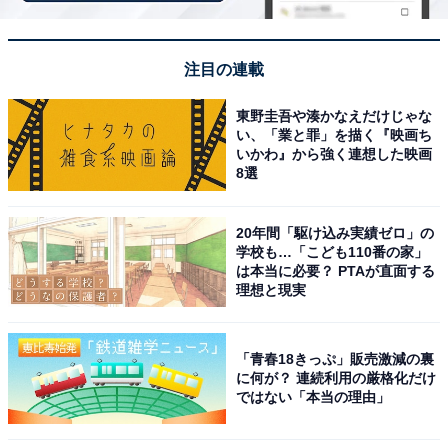
回答者コメント
「字面と響きのギャップがあって一番かっこいいか
注目の連載
ら」（40代女性／東京都）
東野圭吾や湊かなえだけじゃな
い、「業と罪」を描く『映画ち
いかわ』から強く連想した映画
8選
「独特な感じがするから」（40代女性／秋田県）
20年間「駆け込み実績ゼロ」の
学校も…「こども110番の家」
は本当に必要？ PTAが直面する
「『糸』『魚』『川』という素朴な自然の要素が美
理想と現実
しく並び、どこか神秘的でダイナミックな日本の原
風景を想起させる。音の響きが非常に滑らかであり
ながら、フォッサマグナの歴史や大自然の険しさを
「青春18きっぷ」販売激減の裏
に何が？ 連続利用の厳格化だけ
内包しているような、知的な力強さと洗練されたカ
ではない「本当の理由」
ッコよさがある」（60代男性／大阪府）