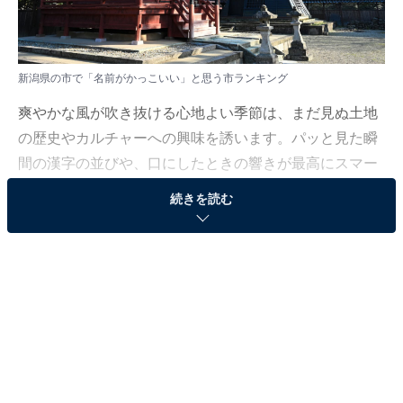
新潟県の市で「名前がかっこいい」と思う市ランキング
爽やかな風が吹き抜ける心地よい季節は、まだ見ぬ土地
の歴史やカルチャーへの興味を誘います。パッと見た瞬
間の漢字の並びや、口にしたときの響きが最高にスマー
トな市をいくつかピックアップしてみました。
続きを読む
All About ニュース編集部では、2026年6月6〜8日の期
間、全国10〜70代の男女250人を対象に、市に関するア
ンケートを実施しました。その中から、新潟県の市で
「名前がかっこいい」と思う市ランキングの結果をご紹
介します。
＞10位までの全ランキング結果を見る