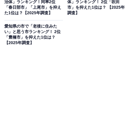
治体」ランキング！同率2位
体」ランキング！ 2位「吹田
「春日部市」「上尾市」を抑え
市」を抑えた1位は？ 【2025年
た1位は？【2025年調査】
調査】
同率2位：三条市／36票
愛知県の市で「老後に住みた
い」と思う市ランキング！ 2位
「豊橋市」を抑えた1位は？
同率2位のひとつは、ものづくりの街として全国的に有
【2025年調査】
名な三条（さんじょう）市です。江戸時代から続く伝統
的な鍛冶技術をベースに、現在も高品質な工具や金属加
工製品を世界に発信しています。「三条」という短くも
シャープな響きと漢字の収まりの良さが、職人のこだわ
りを感じさせる硬派でスマートなかっこよさを体現して
います。
回答者コメント
「三条市の『三条』という響きにとても硬派なかっ
こよさを感じるから」（40代男性／東京都）