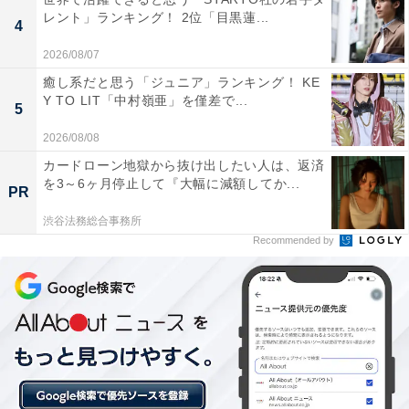
レント」ランキング！ 2位「目黒蓮...
4
2026/08/07
癒し系だと思う「ジュニア」ランキング！ KE
Y TO LIT「中村嶺亜」を僅差で...
5
2026/08/08
カードローン地獄から抜け出したい人は、返済
同率2位：糸魚川市／36票
を3～6ヶ月停止して『大幅に減額してか...
PR
もう一つの同率2位は、新潟県の最西端に位置する糸魚
渋谷法務総合事務所
Recommended by
川（いといがわ）市です。世界ジオパークに認定された
壮大な自然環境を有し、日本随一のヒスイの産地として
も広く知られています。「糸」「魚」「川」という詩的
で美しい自然の要素が並んだ漢字表記と、どこかリズミ
カルで雄大な響きが、特別感のある洗練されたかっこよ
さを放っています。