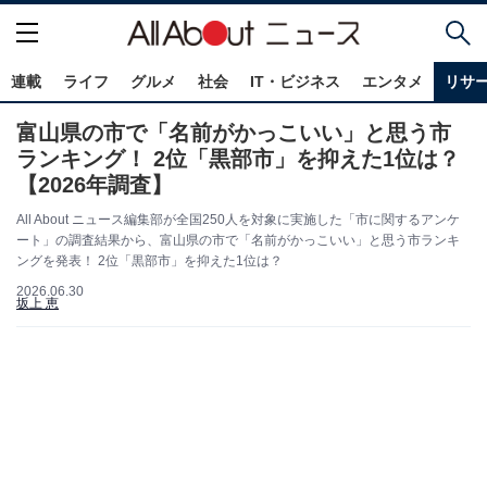
連載
ライフ
グルメ
社会
IT・ビジネス
エンタメ
リサ
富山県の市で「名前がかっこいい」と思う市
ランキング！ 2位「黒部市」を抑えた1位は？
【2026年調査】
All About ニュース編集部が全国250人を対象に実施した「市に関するアンケ
ート」の調査結果から、富山県の市で「名前がかっこいい」と思う市ランキ
ングを発表！ 2位「黒部市」を抑えた1位は？
2026.06.30
坂上 恵