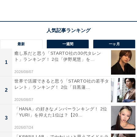
「『黒』という色が持つ圧倒的な重厚感と神秘性
に、『部』の持つ組織的な響きが加わり、ソリッド
で力強い印象を放っている。世界的な大峡谷や巨大
最新
一週間
一ヶ月
ダムのイメージと完璧にシンクロしており、自然の
癒し系だと思う「STARTO社の30代タレン
ト」ランキング！ 2位「伊野尾慧」を...
猛威に立ち向かう人間の挑戦をも感じさせる、非常
1
に男らしく硬派な名前」（60代男性／大阪府）
2026/08/07
世界で活躍できると思う「STARTO社の若手タ
レント」ランキング！ 2位「目黒蓮...
2
「黒部ダムの雄大なイメージがあって、力強さを感
2026/08/07
じる名前だから」（30代女性／石川県）
「HANA」の好きなメンバーランキング！ 2位
「YURI」を抑えた1位は？【20...
3
2026/07/24
「KAWAII LAB.」でかわいいと思うアイドルラ