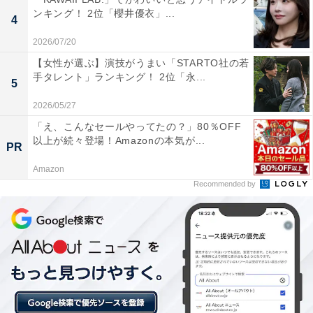
ンキング！ 2位「櫻井優衣」...
4
2026/07/20
【女性が選ぶ】演技がうまい「STARTO社の若
手タレント」ランキング！ 2位「永...
5
2026/05/27
「え、こんなセールやってたの？」80％OFF
以上が続々登場！Amazonの本気が...
PR
Amazon
Recommended by
1位：氷見市／93票
圧倒的な票数を集めて1位に輝いたのは氷見（ひみ）市
です。富山湾越しに雄大な立山連峰を望む絶景や、寒ブ
リをはじめとした豊富な海の幸で名高い港町です。「氷
（こおり）」という涼やかでどこか洗練された漢字と、