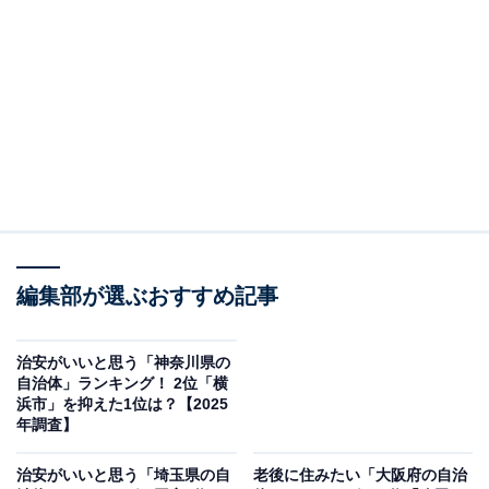
この記事の執筆者：
坂上 恵
All About ニュースの編集者。オールアバウトに入社後、SNSトレン
ドにフォーカスした記事執筆やSEOライティングの経験を経て、の
ちにAll About ニュースチームのメンバーに加入。現在は旅行・カル
...続きを読む
チャー・エンタメなどを中心に企画編集を担当。東京都出身。居酒
屋巡りとスポーツ観戦が生きがい。
調査概要
編集部が選ぶおすすめ記事
調査期間：2026年6月6〜8日
調査方法：インターネット調査
調査対象：全国10〜70代の男女250人
治安がいいと思う「神奈川県の
自治体」ランキング！ 2位「横
浜市」を抑えた1位は？【2025
※本調査は全国250人を対象に実施したもので、結
年調査】
果は回答者の意見を集計したものであり、全体の意
治安がいいと思う「埼玉県の自
老後に住みたい「大阪府の自治
見を断定的に示すものではありません