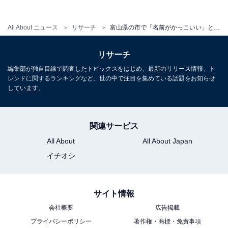
All About ニュース
リサーチ
富山県の市で「名前がかっこいい」と思う市ランキング！ 2位「黒部市」を抑えた1位は？【2026年調査】
リサーチ
編集部が独自目線で調査したトピックスをはじめ、最新のリリース情報、ト
レンドに関するランキングなど、世の中で注目を集めている話題をお知らせ
しています。
こちらもおすすめ
老後に住みたい「愛知県の自治体」ランキン
関連サービス
グ！ 同率2位「一宮市」「豊田市」を抑えた1位
は？ 【2025年調査】
All About
All About Japan
イチオシ
サイト情報
会社概要
広告掲載
プライバシーポリシー
著作権・商標・免責事項