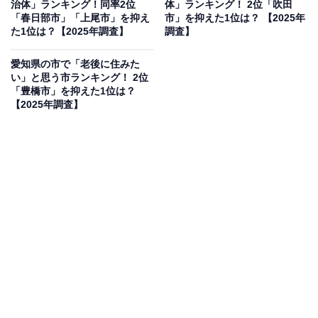
治体」ランキング！同率2位
体」ランキング！ 2位「吹田
「春日部市」「上尾市」を抑え
市」を抑えた1位は？ 【2025年
た1位は？【2025年調査】
調査】
2位：黒部市／50票
愛知県の市で「老後に住みた
い」と思う市ランキング！ 2位
「豊橋市」を抑えた1位は？
2位に選ばれたのは、大自然の雄大さを感じさせる黒部
【2025年調査】
市です。日本屈指のV字谷である黒部峡谷や、壮大な黒
部ダムで知られる地域として全国的に有名です。「黒」
というソリッドな漢字が持つ力強さと、自然の神秘的な
厳しさが融合した、シャープで引き締まったかっこよさ
がある名前です。
回答者コメント
「『黒部』という名前に自然の厳しさや雄大さが感
じられ、黒部ダムなどのイメージとも重なり非常に
力強い印象があるため」（40代男性／福岡県）