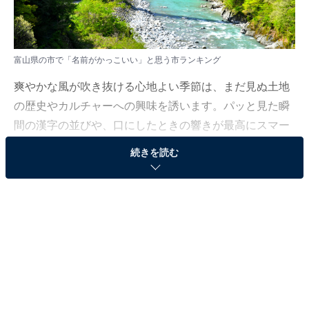
富山県の市で「名前がかっこいい」と思う市ランキング
爽やかな風が吹き抜ける心地よい季節は、まだ見ぬ土地
の歴史やカルチャーへの興味を誘います。パッと見た瞬
間の漢字の並びや、口にしたときの響きが最高にスマー
トな市をいくつかピックアップしてみました。
続きを読む
All About ニュース編集部では、2026年6月6〜8日の期
間、全国10〜70代の男女250人を対象に、市に関するア
ンケートを実施しました。その中から、富山県の市で
「名前がかっこいい」と思う市ランキングの結果をご紹
介します。
＞5位までの全ランキング結果を見る