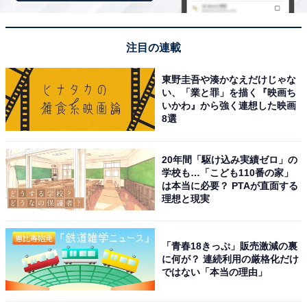
ミステリアスで美しい「ひみ」という音の響きが、抜群
の清涼感と唯一無二のかっこよさを醸し出しています。
注目の連載
回答者コメント
東野圭吾や湊かなえだけじゃな
い、「業と罪」を描く『映画ち
「氷見市の『氷』という漢字を使うことでクールな
いかわ』から強く連想した映画
8選
かっこよさを感じるから」（40代男性／東京都）
20年間「駆け込み実績ゼロ」の
学校も…「こども110番の家」
「地名に『氷』の文字が使われている例は全国的に
は本当に必要？ PTAが直面する
理想と現実
も非常に珍しく、それだけで冷徹で研ぎ澄まされ
た、どこかファンタジーの世界のような神秘的な佇
まいを感じさせるからです」（30代男性／大阪府）
「青春18きっぷ」販売激減の裏
に何が？ 連続利用の厳格化だけ
ではない「本当の理由」
「涼しげで、クールさを感じる、かっこいい名前だ