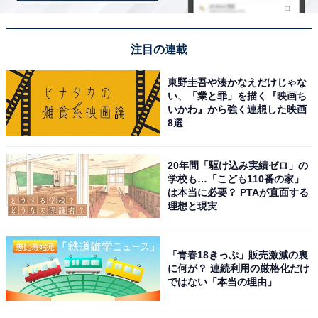
回答者コメント
注目の連載
「港町としての歴史や国際的な玄関口のイメージが
東野圭吾や湊かなえだけじゃな
あり、『敦賀』という響きも硬質でスタイリッシ
い、「業と罪」を描く『映画ち
ュ」（40代男性／福岡県）
いかわ』から強く連想した映画
8選
20年間「駆け込み実績ゼロ」の
「戦国武将の姓や、古風な刀剣の名前のような強さ
学校も…「こども110番の家」
を感じるから」（40代女性／埼玉県）
は本当に必要？ PTAが直面する
理想と現実
「『つるが』という音の響きがシャープで格好いい
「青春18きっぷ」販売激減の裏
に何が？ 連続利用の厳格化だけ
イメージがあるから」（30代女性／石川県）
ではない「本当の理由」