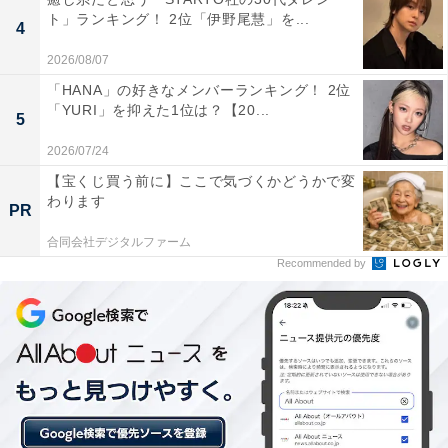
ト」ランキング！ 2位「伊野尾慧」を...
4
2026/08/07
「HANA」の好きなメンバーランキング！ 2位
「YURI」を抑えた1位は？【20...
5
2026/07/24
【宝くじ買う前に】ここで気づくかどうかで変
わります
PR
1位：敦賀市／85票
合同会社デジタルファーム
Recommended by
見事1位に輝いたのは、日本海に面した港町である敦賀
（つるが）市です。古くから交通の要所・国際港として
栄え、近年では北陸新幹線の延伸でも大きな注目を集め
ました。「敦賀」という文字の並びや、どこか力強くも
響きが良い「つるが」という発音が、スマートで先進的
なかっこよさを感じさせます。