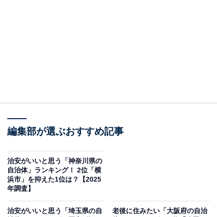
この記事の執筆者：
坂上 恵
All About ニュースの編集者。オールアバウトに入社後、SNSトレン
ドにフォーカスした記事執筆やSEOライティングの経験を経て、の
ちにAll About ニュースチームのメンバーに加入。現在は旅行・カル
...続きを読む
チャー・エンタメなどを中心に企画編集を担当。東京都出身。居酒
屋巡りとスポーツ観戦が生きがい。
調査概要
編集部が選ぶおすすめ記事
調査期間：2026年6月6〜8日
調査方法：インターネット調査
調査対象：全国10〜70代の男女250人
治安がいいと思う「神奈川県の
自治体」ランキング！ 2位「横
浜市」を抑えた1位は？【2025
※本調査は全国250人を対象に実施したもので、結
年調査】
果は回答者の意見を集計したものであり、全体の意
治安がいいと思う「埼玉県の自
老後に住みたい「大阪府の自治
見を断定的に示すものではありません