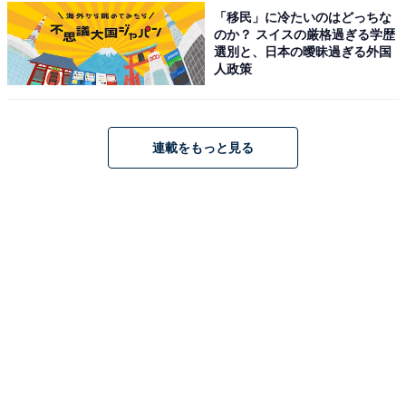
「移民」に冷たいのはどっちな
のか？ スイスの厳格過ぎる学歴
※回答者からのコメントは原文ママです
選別と、日本の曖昧過ぎる外国
※記事内容は執筆時点のものです。最新の内容をご確認
人政策
ください
連載をもっと見る
次ページ
5位までのランキング結果を見る