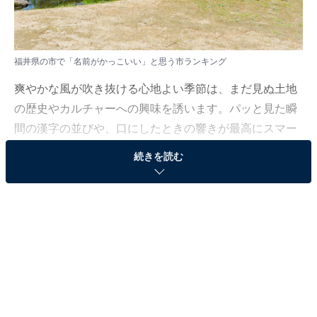
福井県の市で「名前がかっこいい」と思う市ランキング
爽やかな風が吹き抜ける心地よい季節は、まだ見ぬ土地
の歴史やカルチャーへの興味を誘います。パッと見た瞬
間の漢字の並びや、口にしたときの響きが最高にスマー
トな市をいくつかピックアップしてみました。
続きを読む
All About ニュース編集部では、2026年6月6〜8日の期
間、全国10〜70代の男女250人を対象に、市に関するア
ンケートを実施しました。その中から、福井県の市で
「名前がかっこいい」と思う市ランキングの結果をご紹
介します。
＞5位までの全ランキング結果を見る