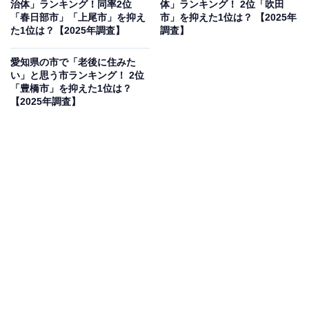
治体」ランキング！同率2位
体」ランキング！ 2位「吹田
「春日部市」「上尾市」を抑え
市」を抑えた1位は？ 【2025年
た1位は？【2025年調査】
調査】
2位：越前市／72票
愛知県の市で「老後に住みた
い」と思う市ランキング！ 2位
「豊橋市」を抑えた1位は？
2位にランクインしたのは、福井県の中央部に位置する
【2025年調査】
越前市です。歴史ある「越前国」の名をそのまま受け継
いだこの市は、伝統工芸の越前和紙や越前打刃物の産地
として有名です。重厚で風格のある「越前」という響き
が、多くの人に日本刀のような鋭さと洗練されたかっこ
よさを連想させます。
回答者コメント
「名前が歴史と結びついてかっこよく感じる」（30
代女性／埼玉県）