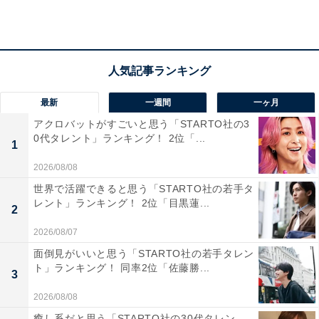
「この名前を聞くと、平安の時代から有名な和紙の
生産地だったり、刃物でも有名に市です。風情豊か
な町並みを想像して選びました」（60代女性／静岡
県）
最新
一週間
一ヶ月
アクロバットがすごいと思う「STARTO社の3
0代タレント」ランキング！ 2位「...
1
「歴史ある旧国名がそのまま市名に使われており、
2026/08/08
重厚感と伝統の重みを感じるからです」（30代女性
世界で活躍できると思う「STARTO社の若手タ
レント」ランキング！ 2位「目黒蓮...
／沖縄県）
2
2026/08/07
面倒見がいいと思う「STARTO社の若手タレン
ト」ランキング！ 同率2位「佐藤勝...
3
2026/08/08
癒し系だと思う「STARTO社の30代タレン