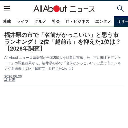
連載
ライフ
グルメ
社会
IT・ビジネス
エンタメ
リサ
福井県の市で「名前がかっこいい」と思う市
ランキング！ 2位「越前市」を抑えた1位は？
【2026年調査】
All About ニュース編集部が全国250人を対象に実施した「市に関するアンケ
ート」の調査結果から、福井県の市で「名前がかっこいい」と思う市ランキ
ングを発表！ 2位「越前市」を抑えた1位は？
2026.06.30
坂上 恵