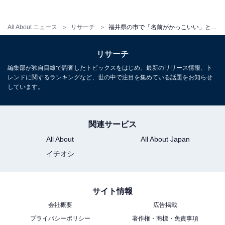
All About ニュース
リサーチ
福井県の市で「名前がかっこいい」と思う市ランキング！ 2位「越前市」を抑えた1位は？【2026年調査】
リサーチ
こちらもおすすめ
編集部が独自目線で調査したトピックスをはじめ、最新のリリース情報、ト
老後に住みたい「愛知県の自治体」ランキン
レンドに関するランキングなど、世の中で注目を集めている話題をお知らせ
グ！ 同率2位「一宮市」「豊田市」を抑えた1位
しています。
は？ 【2025年調査】
関連サービス
All About
All About Japan
イチオシ
1
2
サイト情報
会社概要
広告掲載
プライバシーポリシー
著作権・商標・免責事項