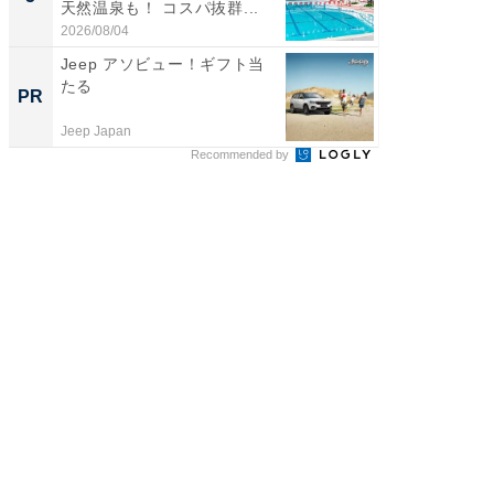
天然温泉も！ コスパ抜群...
賀ゆめ
お...
2026/08/04
2026/08/0
Jeep アソビュー！ギフト当
【見城徹
たる
も変わ
PR
PR
Jeep Japan
FINCHI o
Recommended by