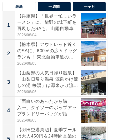
最新
一週間
一ヶ月
【兵庫県】「世界一忙しいラ
「気に
ーメン」に、龍野の城下町を
る〜」3
1
1
再現したSAも。山陽自動車
バー」
道...
好...
2026/08/04
2026/07/3
【栃木県】アウトレット近く
【三重
のSAに、600㎡の広々ドッグ
「鈴鹿天
2
2
ランも！ 東北自動車道の...
は100
2026/08/05
2026/08/0
【山梨県の人気日帰り温泉】
「ミニオ
「山梨日帰り温泉 源泉かけ流
ッグ！ 
3
3
しの湯 桜湯」は源泉かけ流...
ど、夏限
2026/08/05
2026/08/0
「面白いのあったから購
【埼玉
入〜」ダイソーのポップアッ
「行田天
4
4
プランドリーバッグが話
は和の
題。“さま...
が...
2026/08/03
2026/08/0
【羽田空港周辺】夏季プール
【石川
は大人450円＆24時間営業の
湯】「天
5
5