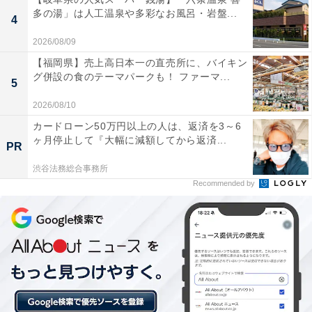
多の湯」は人工温泉や多彩なお風呂・岩盤...
4
詳細情報
2026/08/09
【福岡県】売上高日本一の直売所に、バイキン
商品名
グ併設の食のテーマパークも！ ファーマ...
5
ONE PIECE めじるしアクセサリー4
2026/08/10
カードローン50万円以上の人は、返済を3～6
メーカー
ヶ月停止して『大幅に減額してから返済...
PR
バンダイ
渋谷法務総合事務所
Recommended by
発売日
2026年6月
価格
税込300円