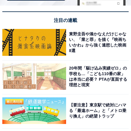
ラインアップ
全5種
注目の連載
・手配書（ルフィ）
東野圭吾や湊かなえだけじゃな
・海賊旗（麦わらの一味）
い、「業と罪」を描く『映画ち
・船首（サニー号）
いかわ』から強く連想した映画
8選
・麦わら帽子
・イム様
20年間「駆け込み実績ゼロ」の
学校も…「こども110番の家」
は本当に必要？ PTAが直面する
理想と現実
【要注意】東京駅で絶対にハマ
る「最遠ホーム」と「メトロ乗
Amazonで見る
り換え」の絶望トラップ