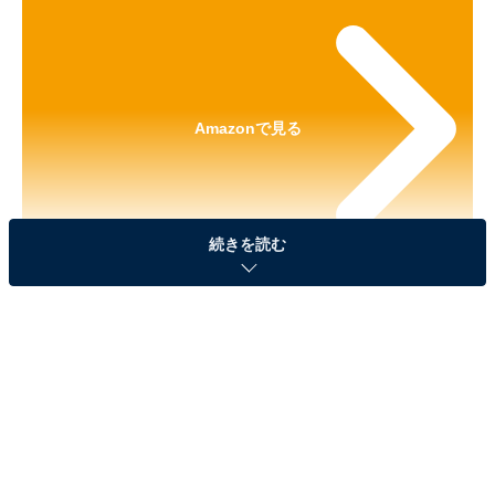
Amazonで見る
続きを読む
※本記事で紹介している商品の購入やサービスの利用により、売上の一部が
オールアバウトに還元されることがあります。
「ONE PIECE めじるしアクセサリー4」が見逃せ
ない！