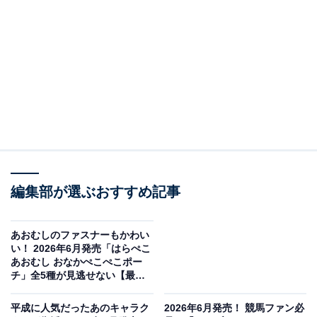
編集部が選ぶおすすめ記事
ONE PIECE めじるしアクセサリー4（画像出典：バンダイ）
あおむしのファスナーもかわい
バンダイから2026年6月に発売される「ONE PIECE め
い！ 2026年6月発売「はらぺこ
あおむし おなかぺこぺこポー
じるしアクセサリー4」（税込300円）。全5種のライン
チ」全5種が見逃せない【最新
アップとなっています。
ガチャ情報】
平成に人気だったあのキャラク
2026年6月発売！ 競馬ファン必