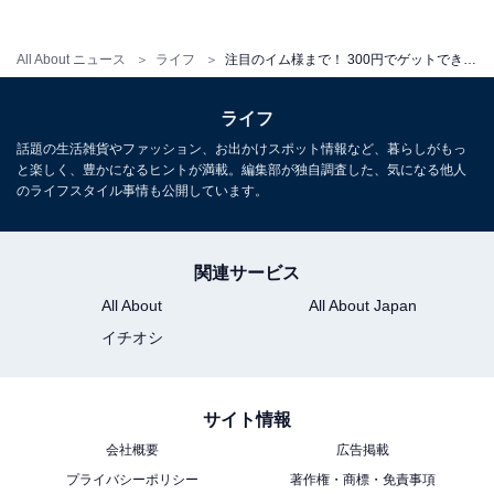
All About ニュース
ライフ
注目のイム様まで！ 300円でゲットできる、2026年6月発売「ONE PIECE めじるしアクセサリー4」全5種が見逃せない【最新ガチャ情報】
こちらもおすすめ
すやすや眠るムーミンたちがキュート！ 300円
ライフ
でうれしい、2026年6月発売「MOOMIN すやす
やおやすみマスコット」全6種が見逃せない【最
話題の生活雑貨やファッション、お出かけスポット情報など、暮らしがもっ
新ガチャ情報】
と楽しく、豊かになるヒントが満載。編集部が独自調査した、気になる他人
のライフスタイル事情も公開しています。
関連サービス
All About
All About Japan
イチオシ
サイト情報
会社概要
広告掲載
プライバシーポリシー
著作権・商標・免責事項