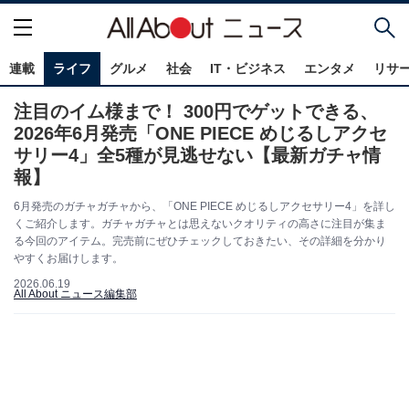
連載
ライフ
グルメ
社会
IT・ビジネス
エンタメ
リサ
注目のイム様まで！ 300円でゲットできる、
2026年6月発売「ONE PIECE めじるしアクセ
サリー4」全5種が見逃せない【最新ガチャ情
報】
6月発売のガチャガチャから、「ONE PIECE めじるしアクセサリー4」を詳し
くご紹介します。ガチャガチャとは思えないクオリティの高さに注目が集ま
る今回のアイテム。完売前にぜひチェックしておきたい、その詳細を分かり
やすくお届けします。
2026.06.19
All About ニュース編集部