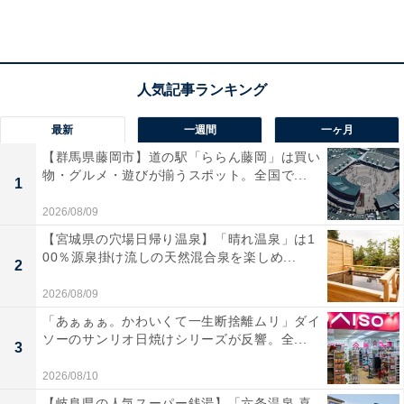
しました。自分の持ち物の可愛いアクセントとして大活
躍する、キーホルダー・チャームタイプの商品となって
います。ルフィの手配書やサニー号の船首といったファ
ン必見のモチーフに加え、注目のイム様まで集めたくな
る魅力的な全5種が展開されています。
最新
一週間
一ヶ月
【群馬県藤岡市】道の駅「ららん藤岡」は買い
物・グルメ・遊びが揃うスポット。全国で...
1
2026/08/09
【宮城県の穴場日帰り温泉】「晴れ温泉」は1
00％源泉掛け流しの天然混合泉を楽しめ...
2
2026/08/09
「あぁぁぁ。かわいくて一生断捨離ムリ」ダイ
ソーのサンリオ日焼けシリーズが反響。全...
3
2026/08/10
【岐阜県の人気スーパー銭湯】「六条温泉 喜