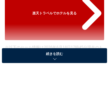
楽天トラベルでホテルを見る
※以下のセール情報は2026年6月18日17時45分現在のも
続きを読む
のです。料金の変更、満室の場合もあります。
※本記事で紹介している商品の購入やサービスの利用により、売上の一部が
オールアバウトに還元されることがあります。
「GEMS YUFUIN」が500円オフで登場！