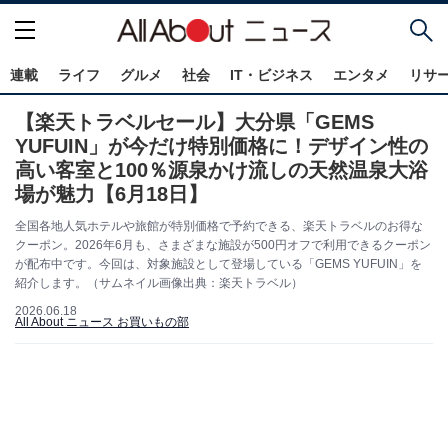
連載
ライフ
グルメ
社会
IT・ビジネス
エンタメ
リサ
【楽天トラベルセール】大分県「GEMS
YUFUIN」が今だけ特別価格に！デザイン性の
高い客室と100％源泉かけ流しの天然温泉大浴
場が魅力【6月18日】
全国各地人気ホテルや旅館が特別価格で予約できる、楽天トラベルのお得な
クーポン。2026年6月も、さまざまな施設が500円オフで利用できるクーポン
が配布中です。今回は、対象施設として登場している「GEMS YUFUIN」を
紹介します。（サムネイル画像出典：楽天トラベル）
2026.06.18
All About ニュース お買いもの部