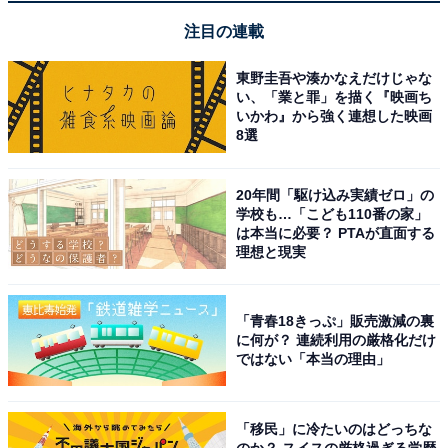
注目の連載
東野圭吾や湊かなえだけじゃな
い、「業と罪」を描く『映画ち
いかわ』から強く連想した映画
8選
20年間「駆け込み実績ゼロ」の
学校も…「こども110番の家」
は本当に必要？ PTAが直面する
理想と現実
「青春18きっぷ」販売激減の裏
に何が？ 連続利用の厳格化だけ
ではない「本当の理由」
「移民」に冷たいのはどっちな
のか？ スイスの厳格過ぎる学歴