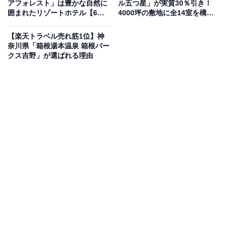
アフォレスト」は豊かな自然に
ル五つ星」が実質30％引き！
囲まれたリゾートホテル【6月
4000坪の敷地に全14室を構え
17日】
る隠れ家ホテル【6月17日】
【楽天トラベル売れ筋1位】神
奈川県「箱根湯本温泉 箱根パー
クス吉野」が選ばれる理由
この宿泊施設のおすすめポイントは？
由布院にある「GEMS YUFUIN」は、JR由布院駅から徒
歩約1分とアクセス抜群のホテル。木の温もりを融合し
たデザイン性の高い客室には、全室に電子レンジやスマ
ートTVを完備しています。さらに、100％源泉かけ流し
の天然温泉大浴場や本格サウナを備え、心身ともにリラ
ックスできる空間が魅力です。
宿泊者からは「大浴場はまだ新しいこともあり備品も含
め、綺麗で設備が整ってました！大浴場のお湯は温泉と
いうことで上がったあとは肌もすべすべで体の芯まであ