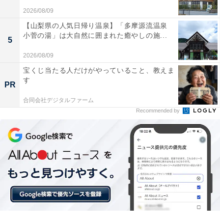
2026/08/09
Amazonのセール商品から売れ筋ランキングまで、毎日のお買いも
【山梨県の人気日帰り温泉】「多摩源流温泉
のがもっと楽しく、もっとお得になる情報をお届け。編集部員によ
小菅の湯」は大自然に囲まれた癒やしの施...
5
る独自レビューなど、ここでしか手に入らない情報も満載です。
...続きを読む
2026/08/09
宝くじ当たる人だけがやっていること、教えま
す
こちらもおすすめ
PR
【楽天トラベルセール】静岡県「伊豆長岡温泉
合同会社デジタルファーム
湯治場 弘法の湯 本店」が今だけ特別価格に！ 3
Recommended by
つの源泉でかけ流し温泉を楽しめる【6月18
日】