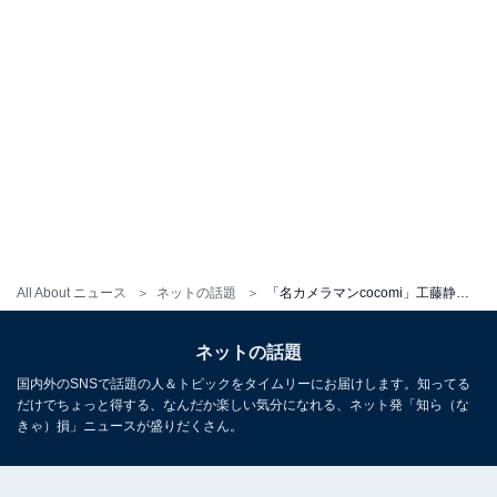
All About ニュース
ネットの話題
「名カメラマンcocomi」工藤静香、大きく口を開けて歌う姿を披露「かっこよさがダダ漏れ」「最高に渋すぎ」
ネットの話題
国内外のSNSで話題の人＆トピックをタイムリーにお届けします。知ってる
だけでちょっと得する、なんだか楽しい気分になれる、ネット発「知ら（な
きゃ）損」ニュースが盛りだくさん。