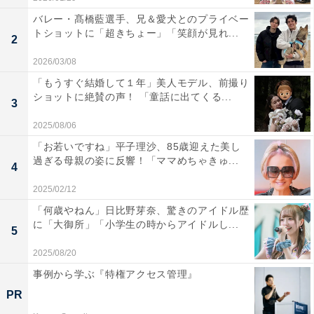
バレー・髙橋藍選手、兄＆愛犬とのプライベー
トショットに「超きちょー」「笑顔が見れ...
2
2026/03/08
「もうすぐ結婚して１年」美人モデル、前撮り
ショットに絶賛の声！ 「童話に出てくる...
3
2025/08/06
「お若いですね」平子理沙、85歳迎えた美し
過ぎる母親の姿に反響！「ママめちゃきゅ...
4
2025/02/12
「何歳やねん」日比野芽奈、驚きのアイドル歴
に「大御所」「小学生の時からアイドルし...
5
2025/08/20
事例から学ぶ『特権アクセス管理』
PR