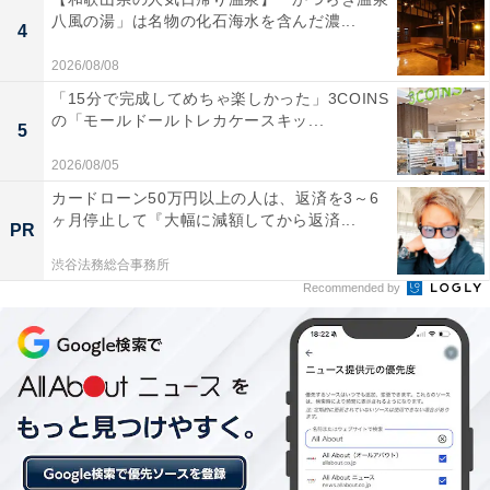
八風の湯」は名物の化石海水を含んだ濃...
4
2026/08/08
「15分で完成してめちゃ楽しかった」3COINS
の「モールドールトレカケースキッ...
5
2026/08/05
【今日チェックしたい】ハイコーキの人気商品5選
カードローン50万円以上の人は、返済を3～6
ヶ月停止して『大幅に減額してから返済...
PR
ハイコーキ「BSL1240M」
渋谷法務総合事務所
Recommended by
HiKOKI(ハイコーキ) リチウムイオン電池 10.8V
BSL1240M
Amazonで見る