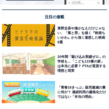
ハイコーキ「BSL1460」
注目の連載
東野圭吾や湊かなえだけじゃな
い、「業と罪」を描く『映画ち
いかわ』から強く連想した映画
8選
HiKOKI(ハイコーキ) 14.4V リチウムイオンバッテリー
20年間「駆け込み実績ゼロ」の
BSL1460 6.0Ah 0033-8886
学校も…「こども110番の家」
Amazonで見る
は本当に必要？ PTAが直面する
理想と現実
ハイコーキ「BSL36A18X」
「青春18きっぷ」販売激減の裏
に何が？ 連続利用の厳格化だけ
ではない「本当の理由」