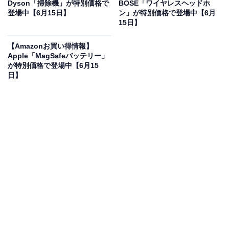
Dyson「掃除機」が特別価格で
BOSE「ワイヤレスヘッドホ
Amazonで見る
登場中【6月15日】
ン」が特別価格で登場中【6月
15日】
【Amazonお買い得情報】
ハイコーキのリチウムイオン電池「BSL1420」は現在
Apple「MagSafeバッテリー」
8％オフの特別価格・税込5800円販売中です。
が特別価格で登場中【6月15
日】
この商品のおすすめポイントは？
14.4Vの電圧と2.0Ahの容量を備えた、スライド式の純正
リチウムイオン電池です。すべてのスライド式14.4V製
品に対応する優れた互換性を誇ります。約60分というス
ピーディーな充電時間に加え、冷却機能にも対応。薄型
で非常に軽量なため、長時間の高所作業でも腕への負担
が少なく、作業がサクサク進みますね！
ユーザーからは「軽快に動けて疲れにくい」「純正なら
ではの安定感がある」と高い信頼が寄せられています。