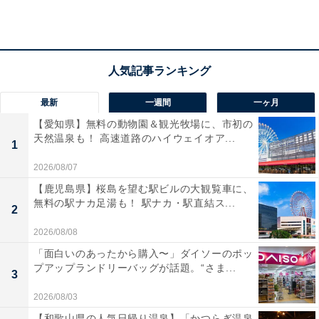
一方で、「大容量タイプに比べて電池切れが少し早く感
じる」という声も。パワーより扱いやすさを最優先にし
たい人や、予備用のサブ電池を探している人は、購入を
検討してみてもよいかもしれません。
最新
一週間
一ヶ月
あわせて読みたい
【愛知県】無料の動物園＆観光牧場に、市初の
【Amazonお買い得情報】パナソニック「イ
天然温泉も！ 高速道路のハイウェイオア...
ンパクトドライバー」が特別価格で登場中
1
【6月15日】
2026/08/07
【鹿児島県】桜島を望む駅ビルの大観覧車に、
無料の駅ナカ足湯も！ 駅ナカ・駅直結ス...
2
2026/08/08
「面白いのあったから購入〜」ダイソーのポッ
プアップランドリーバッグが話題。“さま...
3
2026/08/03
【和歌山県の人気日帰り温泉】「かつらぎ温泉