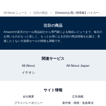
ハイコーキ「BSL1840M」
All About ニュース
注目の商品
【Amazonお買い得情報】ハイコーキ「リチウムイオン電池」が特別価格で登場中【6月17日】
注目の商品
HiKOKI(ハイコーキ) 18V 4.0Ah 薄型リチウムイオン電池
Amazonや楽天のセール商品紹介から専門家による独自レビューまで、毎日の
残量表示ランプ付 BSL1840M 0037-8677
お買いものがもっと楽しく、もっとお得になる注目の商品情報をお届け。見
逃したくない大規模セールの情報も満載です。
Amazonで見る
関連サービス
All About
All About Japan
イチオシ
サイト情報
会社概要
広告掲載
プライバシーポリシー
著作権・商標・免責事項