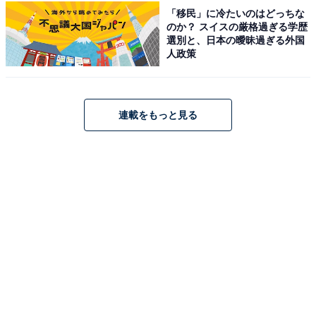
「移民」に冷たいのはどっちな
HiKOKI(ハイコーキ) 第2世代マルチボルト蓄電池 36V
のか？ スイスの厳格過ぎる学歴
2.5Ah/18V 5.0Ah 0037-9241 BSL36A18X
選別と、日本の曖昧過ぎる外国
人政策
Amazonで見る
連載をもっと見る
ハイコーキ「BSL1820M」
HiKOKI(ハイコーキ) iKOKI 18V 2.0Ah 薄型リチウムイオ
ン電池 残量表示ランプ付き 冷温庫 UL18DC UL18DD
UL18DBA対応 BSL1820M 0037-7795
Amazonで見る