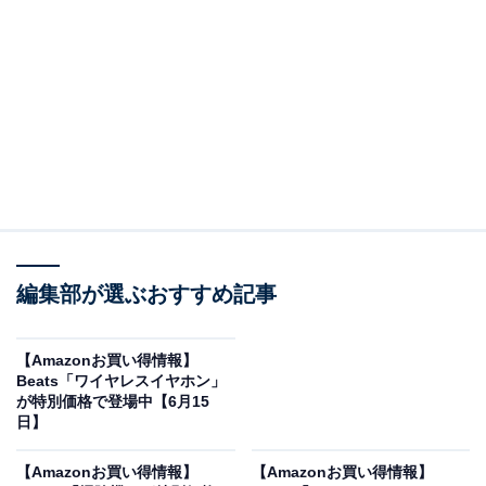
※以下のセール情報は6月17日20時現在のものです。値
段の変更、売り切れの場合もあります。
※本記事で紹介している商品の購入やサービスの利用により、売上の一部が
オールアバウトに還元されることがあります。
ハイコーキの「リチウムイオン電池」が限定価格
編集部が選ぶおすすめ記事
に！ 8％オフで登場
【Amazonお買い得情報】
Beats「ワイヤレスイヤホン」
が特別価格で登場中【6月15
日】
HiKOKI(ハイコーキ) 旧日立工機 14.4V リチウムイオン電
【Amazonお買い得情報】
【Amazonお買い得情報】
池 2.0Ah 0033-4426 BSL1420