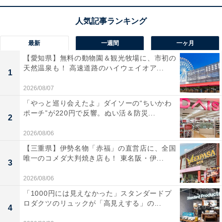
ユーザーからは「軽くて取り回しが楽」「とにかくよく
吸う」と好評です。一方で、「使用中にスイッチを握り
最新
一週間
一ヶ月
続ける必要があり指が疲れる」という声も。手軽にしっ
【愛知県】無料の動物園＆観光牧場に、市初の
かり掃除したい人や、日本の住環境に合った扱いやすい
天然温泉も！ 高速道路のハイウェイオア...
1
1台を探している人には、おすすめの商品といえそうで
2026/08/07
す。
「やっと巡り会えたよ」ダイソーの“ちいかわ
ポーチ”が220円で反響。ぬい活＆防災...
あわせて読みたい
2
【Amazonセール】Anker「急速充電器」が
2026/08/06
特別価格で登場中【1月5日】
【三重県】伊勢名物「赤福」の直営店に、全国
唯一のコメダ大判焼き店も！ 東名阪・伊...
3
2026/08/06
「1000円には見えなかった」スタンダードプ
ロダクツのリュックが「高見えする」の...
4