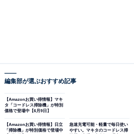
※以下のセール情報は6月15日20時現在のものです。値
段の変更、売り切れの場合もあります。
※本記事で紹介している商品の購入やサービスの利用により、売上の一部が
オールアバウトに還元されることがあります。
Dysonの「掃除機」が限定価格に！ 16％オフで登
場
編集部が選ぶおすすめ記事
【Amazonお買い得情報】マキ
タ「コードレス掃除機」が特別
価格で登場中【6月9日】
【Amazonお買い得情報】日立
急速充電可能・軽量で毎日使い
「掃除機」が特別価格で登場中
やすい。マキタのコードレス掃