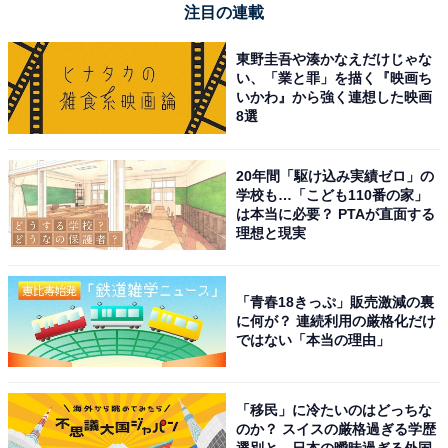
注目の連載
Dyson V7 Slim
Amazonで見る
東野圭吾や湊かなえだけじゃな
い、「業と罪」を描く『映画ち
いかわ』から強く連想した映画
8選
Dyson「SV46 FF EX」
20年間「駆け込み実績ゼロ」の
学校も…「こども110番の家」
は本当に必要？ PTAが直面する
理想と現実
「青春18きっぷ」販売激減の裏
に何が？ 連続利用の厳格化だけ
ではない「本当の理由」
【メーカー生産終了】V12 Detect Slim Fluffy
Amazonで見る
「移民」に冷たいのはどっちな
のか？ スイスの厳格過ぎる学歴
選別と、日本の曖昧過ぎる外国