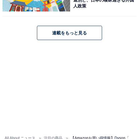
人政策
Dyson「SV25 RD2 AM」
連載をもっと見る
Dyson(ダイソン) Dyson V8 Origin (SV25 RD2 AM) コー
ドレススティック掃除機 サイクロン式
Amazonで見る
Dyson「SV10K EXT BU AM」
All About ニュース
注目の商品
【Amazonお買い得情報】Dyson「掃除機」が特別価格で登場中【6月15日】