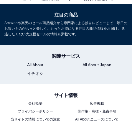
注目の商品
Amazonや楽天のセール商品紹介から専門家による独自レビューまで、毎日の
お買いものがもっと楽しく、もっとお得になる注目の商品情報をお届け。見
Dyson(ダイソン) V8 Slim Fluffy Extra コードレス掃除機
逃したくない大規模セールの情報も満載です。
SV10K EXT BU AM
Amazonで見る
関連サービス
All About
All About Japan
Dyson「SV50 FC EX」
イチオシ
サイト情報
会社概要
広告掲載
プライバシーポリシー
著作権・商標・免責事項
当サイトの情報についての注意
All About ニュースについて
Dyson(ダイソン) 掃除機 コードレス Dyson PencilVac
Fluffycones 交換用バッテリーセット (ペンシルバック フ