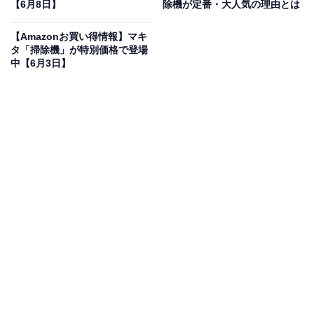
【6月8日】
除機が定番・大人気の理由とは
Dyson(ダイソン) 掃除機 コードレス Dyson V8 Slim
Fluffy (SV10K EXT BK) スティック ハンディクリーナー
【Amazonお買い得情報】マキ
サイクロン【より小さく。より軽く。性能はそのまま
タ「掃除機」が特別価格で登場
に。】
中【6月3日】
Amazonで見る
Dysonの掃除機「SV10K EXT BK」は現在16％オフの特
別価格・税込3万1745円販売中です。
この商品のおすすめポイントは？
日本の住宅に合わせて設計された、軽量・コンパクトな
コードレス掃除機です。従来のV8より40％小型化したヘ
ッドにより、家具の下や狭い隙間もスムーズに掃除可
能！ 毎分最大10万7000回転の強力なモーターが、微細
なホコリまで逃さず吸引します。最長40分間の運転や、
暗い所を照らすLED隙間ノズルも魅力ですね。