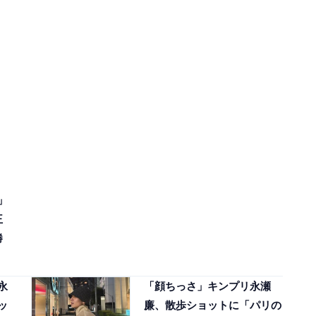
」
王
勝
永
「顔ちっさ」キンプリ永瀬
ッ
廉、散歩ショットに「パリの