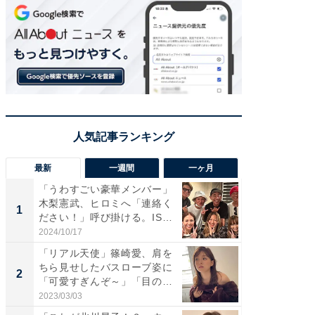
最新
一週間
一ヶ月
「うわすごい豪華メンバー」
「さす
木梨憲武、ヒロミへ「連絡く
は」高
1
1
ださい！」呼び掛ける。IS
災地を
S...
「カ...
2024/10/17
2026/08/0
「リアル天使」篠崎愛、肩を
「女の
ちら見せしたバスローブ姿に
介、バ
2
2
「可愛すぎんぞ～」「目の表
らのプレ
情...
愛...
2023/03/03
2026/08/0