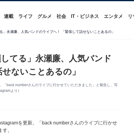
連載
ライフ
グルメ
社会
IT・ビジネス
エンタメ
リ
る」永瀬廉、人気バンドのライブへ！ 「緊張して話せないことあるの」
顔してる」永瀬廉、人気バンド
話せないことあるの」
amを更新。「back numberさんのライブに行かせていただきました」と報告し、写
gramより）
Instagramを更新。「back numberさんのライブに行かせ
ます。