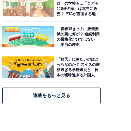
ロ」の学校も…「こども
110番の家」は本当に必
要？ PTAが直面する理想
と現実
「青春18きっぷ」販売激
減の裏に何が？ 連続利用
の厳格化だけではない
「本当の理由」
「移民」に冷たいのはど
っちなのか？ スイスの厳
格過ぎる学歴選別と、日
本の曖昧過ぎる外国人政
策
連載をもっと見る