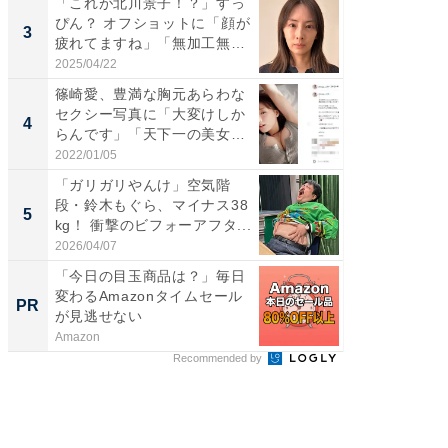
「これが北川景子！？」すっ
「脚が
ぴん？ オフショットに「顔が
横川尚
3
3
疲れてますね」「無加工無
ムキな姿
表...
刃...
2025/04/22
2026/08/0
篠崎愛、豊満な胸元あらわな
「え、
セクシー写真に「大変けしか
芸人、2
4
4
らんです」「天下一の美女で
エットに
す...
2022/01/05
2026/08/0
「ガリガリやんけ」空気階
「脳がバ
段・鈴木もぐら、マイナス38
装姿が話
5
5
kg！ 衝撃のビフォーアフタ...
のお父さ
2026/04/07
2026/08/0
「今日の目玉商品は？」毎日
これが
変わるAmazonタイムセール
な間取
PR
PR
が見逃せない
Amazon
株式会社
Recommended by