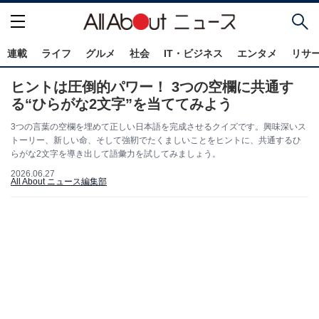
連載
ライフ
グルメ
社会
IT・ビジネス
エンタメ
リサ
ヒントは圧倒的パワー！ 3つの空欄に共通す
る“ひらがな2文字”を当ててみよう
3つの言葉の空欄を埋めて正しい日本語を完成させるクイズです。興味深いス
トーリー、新しい命、そして強靭でたくましいことをヒントに、共通するひ
らがな2文字を導き出して語彙力を試してみましょう。
2026.06.27
All About ニュース編集部