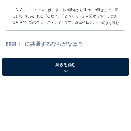
「All About ニュース」は、ネットの話題から世の中の動きまで、暮
らしの中にあふれる「なぜ？」「どうして？」を分かりやすく伝え
るAll About発のニュースメディアです。お金や仕事、恋愛、ITに関
...続きを読む
する疑問に対して専門家が分かりやすく回答するほか、エンタメ情
報やSNSで話題のトピックスを紹介しています。
問題：□に共通するひらがなは？
続きを読む