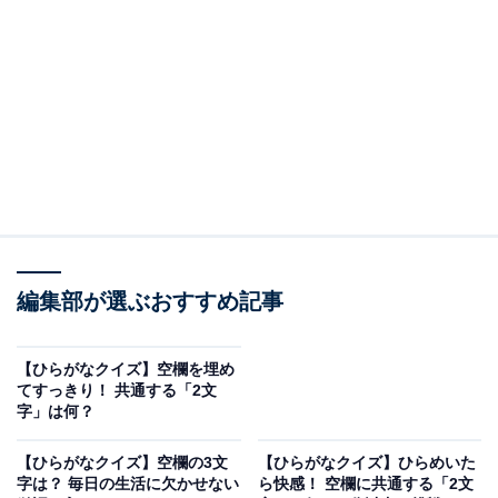
□に共通するひらがなは？
次の言葉に共通して入るひらがなを考えてみましょう。
い□□
□□り
て□□ん
編集部が選ぶおすすめ記事
ヒント：表舞台の記録には残らないような、その人の人
柄が伝わるこぼれ話。妊娠初期に多くの人が経験する、
【ひらがなクイズ】空欄を埋め
吐き気などの体調の変化。そして、漫画の主人公のよう
てすっきり！ 共通する「2文
字」は何？
に圧倒的なパワーを秘めたたくましい体の一部を思い浮
かべてみてください。
【ひらがなクイズ】空欄の3文
【ひらがなクイズ】ひらめいた
字は？ 毎日の生活に欠かせない
ら快感！ 空欄に共通する「2文