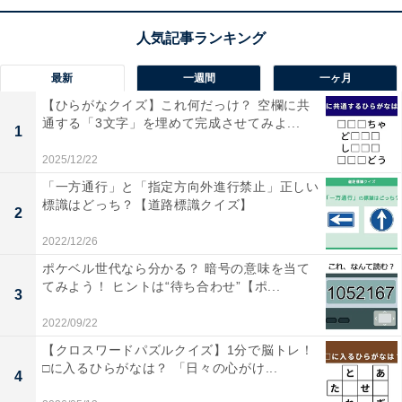
【ひらがなクイズ】空欄の2文字は何？ リズム
を意識して文字を当てはめてみよう
最新
一週間
一ヶ月
【ひらがなクイズ】これ何だっけ？ 空欄に共
通する「3文字」を埋めて完成させてみよ...
1
2025/12/22
「一方通行」と「指定方向外進行禁止」正しい
1
2
標識はどっち？【道路標識クイズ】
2
2022/12/26
ポケベル世代なら分かる？ 暗号の意味を当て
てみよう！ ヒントは“待ち合わせ”【ポ...
3
2022/09/22
【クロスワードパズルクイズ】1分で脳トレ！
□に入るひらがなは？ 「日々の心がけ...
4