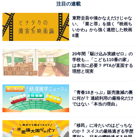
注目の連載
東野圭吾や湊かなえだけじゃな
い、「業と罪」を描く『映画ち
いかわ』から強く連想した映画
8選
20年間「駆け込み実績ゼロ」の
学校も…「こども110番の家」
は本当に必要？ PTAが直面する
理想と現実
「青春18きっぷ」販売激減の裏
に何が？ 連続利用の厳格化だけ
ではない「本当の理由」
「移民」に冷たいのはどっちな
のか？ スイスの厳格過ぎる学歴
選別と、日本の曖昧過ぎる外国