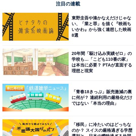
注目の連載
東野圭吾や湊かなえだけじゃな
い、「業と罪」を描く『映画ち
いかわ』から強く連想した映画
8選
20年間「駆け込み実績ゼロ」の
学校も…「こども110番の家」
は本当に必要？ PTAが直面する
理想と現実
「青春18きっぷ」販売激減の裏
に何が？ 連続利用の厳格化だけ
ではない「本当の理由」
「移民」に冷たいのはどっちな
のか？ スイスの厳格過ぎる学歴
選別と、日本の曖昧過ぎる外国