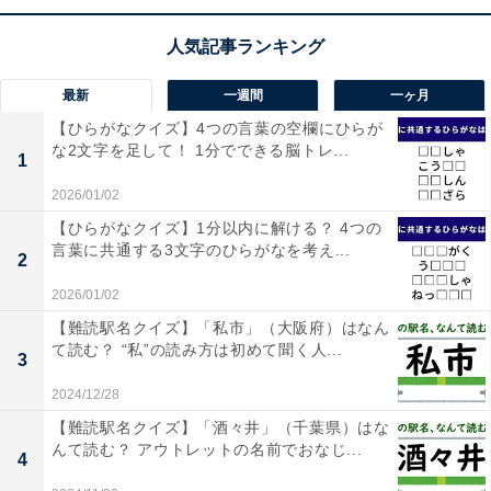
【ひらがなクイズ】空欄に入る3文字は？ きれ
いにそろう言葉になるのはどれ？
最新
一週間
一ヶ月
【ひらがなクイズ】4つの言葉の空欄にひらが
な2文字を足して！ 1分でできる脳トレ...
1
2026/01/02
【ひらがなクイズ】1分以内に解ける？ 4つの
1
2
言葉に共通する3文字のひらがなを考え...
2
2026/01/02
【難読駅名クイズ】「私市」（大阪府）はなん
て読む？ “私”の読み方は初めて聞く人...
3
2024/12/28
【難読駅名クイズ】「酒々井」（千葉県）はな
んて読む？ アウトレットの名前でおなじ...
4