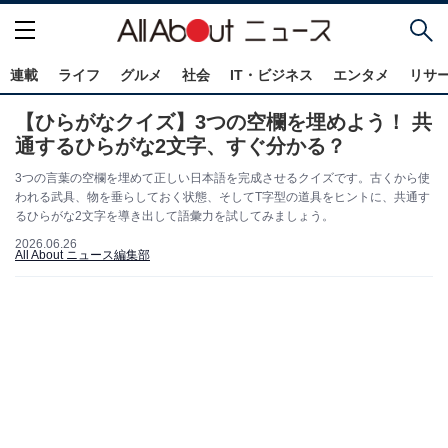
連載
ライフ
グルメ
社会
IT・ビジネス
エンタメ
リサ
【ひらがなクイズ】3つの空欄を埋めよう！ 共
通するひらがな2文字、すぐ分かる？
3つの言葉の空欄を埋めて正しい日本語を完成させるクイズです。古くから使
われる武具、物を垂らしておく状態、そしてT字型の道具をヒントに、共通す
るひらがな2文字を導き出して語彙力を試してみましょう。
2026.06.26
All About ニュース編集部