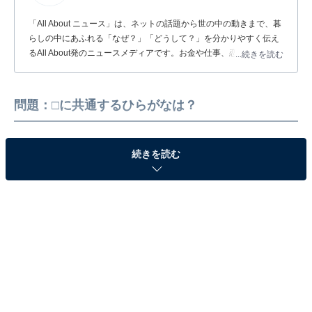
「All About ニュース」は、ネットの話題から世の中の動きまで、暮
らしの中にあふれる「なぜ？」「どうして？」を分かりやすく伝え
るAll About発のニュースメディアです。お金や仕事、恋愛、ITに関
...続きを読む
する疑問に対して専門家が分かりやすく回答するほか、エンタメ情
報やSNSで話題のトピックスを紹介しています。
問題：□に共通するひらがなは？
続きを読む