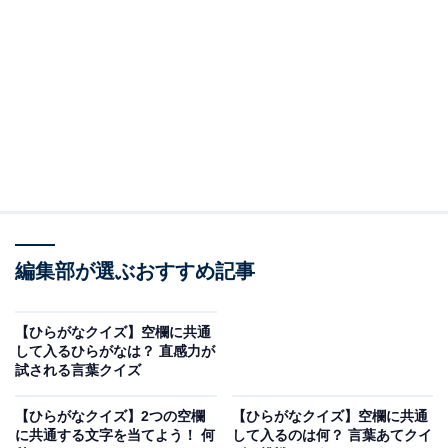
□に共通するひらがなは？
次の言葉に共通して入るひらがなを考えてみましょう。
□□ぎ
□□し
□□はし
編集部が選ぶおすすめ記事
ヒント：物語の主人公などが手に構える、鋭い刃を持つ
戦闘用の道具。物を上からひもなどで留めて宙に浮かす
【ひらがなクイズ】空欄に共通
こと。そして、先端が尖った頑丈な金属がついており、
して入るひらがなは？ 直感力が
試される言葉クイズ
工事現場などで使用される道具を思い浮かべてみてくだ
さい。
【ひらがなクイズ】2つの空欄
【ひらがなクイズ】空欄に共通
に共通する文字を当てよう！ 何
して入るのは何？ 言葉あてクイ