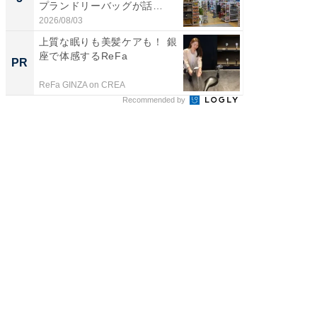
プランドリーバッグが話
層水風
題。“さま...
帰...
2026/08/03
2026/08/0
上質な眠りも美髪ケアも！ 銀
「今日
座で体感するReFa
変わるA
PR
PR
が見逃
ReFa GINZA on CREA
Amazon
Recommended by