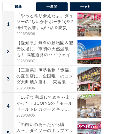
最新
一週間
一ヶ月
「やっと巡り会えたよ」ダイ
【兵庫
ソーの“ちいかわポーチ”が22
ーメン
1
1
0円で反響。ぬい活＆防災...
再現した
道...
2026/08/06
2026/08/0
【愛知県】無料の動物園＆観
【三重
光牧場に、市初の天然温泉
の直営
2
2
も！ 高速道路のハイウェイオ
ダ大判焼
ア...
伊...
2026/08/07
2026/08/0
【三重県】伊勢名物「赤福」
【千葉県
の直営店に、全国唯一のコメ
級マー
3
3
ダ大判焼き店も！ 東名阪・
ノベし
伊...
ー...
2026/08/06
2026/08/0
「15分で完成してめちゃ楽し
ステラ
かった」3COINSの「モール
詰め放題
4
4
ドールトレカケースキッ...
00円で「
2026/08/05
2026/08/0
「面白いのあったから購
立山連
入〜」ダイソーのポップアッ
風呂に、
5
5