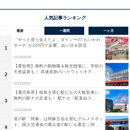
ドアが驚くほど快適に整います。
マキタの充電式空気入れ「MP180DZ」の口コミは？
マキタの充電式空気入れ「MP180DZ」には以下のよう
最新
一週間
一ヶ月
な口コミが寄せられています。
「やっと巡り会えたよ」ダイソーの“ちいかわ
ポーチ”が220円で反響。ぬい活＆防災...
1
自転車や車のタイヤ交換時の空気圧調整が驚くほど
2026/08/06
速く終わり手放せなくなりました
【愛知県】無料の動物園＆観光牧場に、市初の
天然温泉も！ 高速道路のハイウェイオア...
2
2026/08/07
指定の空気圧でカチッと自動停止してくれるので入
【鹿児島県】桜島を望む駅ビルの大観覧車に、
無料の駅ナカ足湯も！ 駅ナカ・駅直結ス...
れすぎの不安がなく凄く楽です
3
2026/08/08
道の駅「阿蘇」は阿蘇五岳を望むグルメスポッ
ト。国土交通省の重点道の駅にも選定｜阿...
コードレスで持ち運びやすくプールやキャンプなど
4