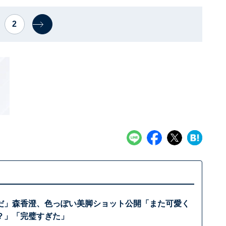
2
だ」森香澄、色っぽい美脚ショット公開「また可愛く
？」「完璧すぎた」