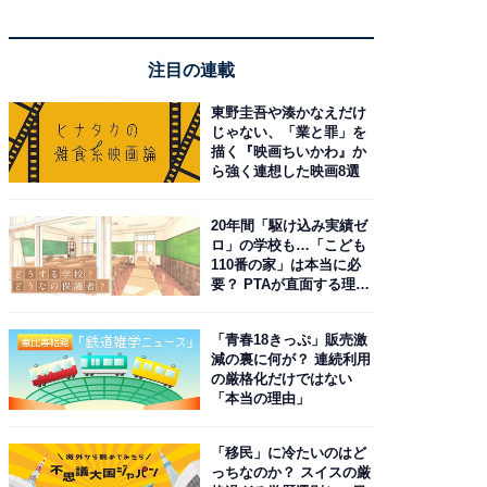
注目の連載
東野圭吾や湊かなえだけ
じゃない、「業と罪」を
描く『映画ちいかわ』か
ら強く連想した映画8選
20年間「駆け込み実績ゼ
ロ」の学校も…「こども
110番の家」は本当に必
要？ PTAが直面する理想
と現実
「青春18きっぷ」販売激
減の裏に何が？ 連続利用
の厳格化だけではない
「本当の理由」
「移民」に冷たいのはど
っちなのか？ スイスの厳