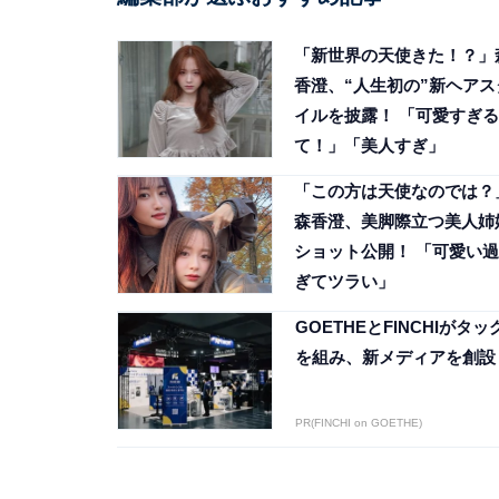
「新世界の天使きた！？」
香澄、“人生初の”新ヘアス
イルを披露！ 「可愛すぎる
て！」「美人すぎ」
「この方は天使なのでは？
森香澄、美脚際立つ美人姉
ショット公開！ 「可愛い過
ぎてツラい」
GOETHEとFINCHIがタッ
を組み、新メディアを創設
PR(FINCHI on GOETHE)