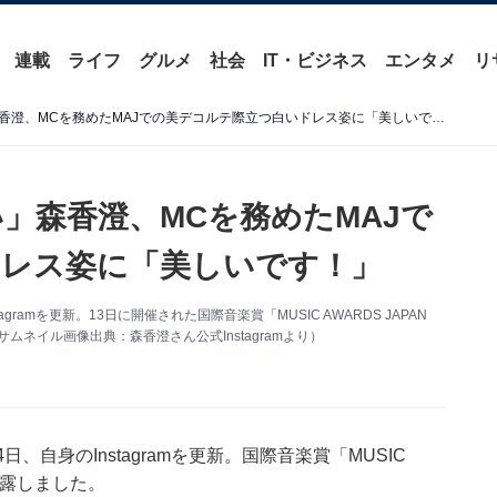
連載
ライフ
グルメ
社会
IT・ビジネス
エンタメ
リ
「めっちゃめっちゃきれい」森香澄、MCを務めたMAJでの美デコルテ際立つ白いドレス姿に「美しいです！」
」森香澄、MCを務めたMAJで
レス姿に「美しいです！」
ramを更新。13日に開催された国際⾳楽賞「MUSIC AWARDS JAPAN
ムネイル画像出典：森香澄さん公式Instagramより）
自身のInstagramを更新。国際⾳楽賞「MUSIC
を披露しました。