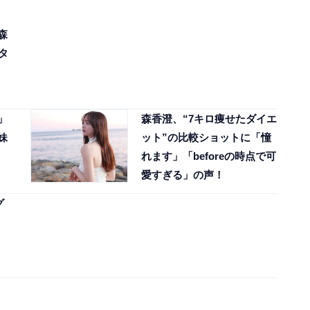
森
タ
」
森香澄、“7キロ痩せたダイエ
妹
ット”の比較ショットに「憧
れます」「beforeの時点で可
愛すぎる」の声！
グ