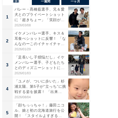
最新
一週間
一ヶ月
バレー・髙橋藍選手、兄＆愛
「さす
犬とのプライベートショット
は」高
1
1
に「超きちょー」「笑顔が見
災地を
れ...
「カ...
2026/03/08
2026/08/0
イケメンバレー選手、キス＆
「え、
耳食べショットに反響！ 「な
芸人、2
2
2
んなのーこのイチャイチャ
エットに
感...
2026/01/29
2026/08/0
「足長いし子煩悩だし」イケ
「脚が
メンバレー選手、子どもたち
横川尚
3
3
とのディズニーショットに
ムキな姿
「か...
刃...
2026/01/03
2026/08/0
「ユメが、ついに歩いた」杉
「脳がバ
浦太陽、第5子が“立っち”に挑
装姿が話
4
4
戦する姿を披露！ 「出来...
のお父さ
2026/08/04
2026/08/0
「顔ちっっちゃ！」藤田ニコ
「急に
ル、娘と初の北海道旅行を公
る」広
5
5
開！ 「スタイルよすぎる
ョット