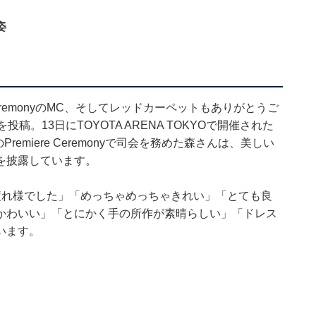
姿
ier ceremonyのMC、そしてレッドカーペットもありがとうご
。13日にTOYOTA ARENA TOKYOで開催された
」のPremiere Ceremonyで司会を務めた森さんは、美しい
を披露しています。
疲れ様でした」「めっちゃめっちゃきれい」「とても良
かわいい」「とにかく手の所作が素晴らしい」「ドレス
います。