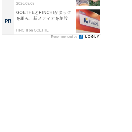
よ〜...
た」の..
2026/08/08
2026/08/0
GOETHEとFINCHIがタッグ
GOETH
を組み、新メディアを創設
を組み
PR
PR
FINCHI on GOETHE
FINCHI o
Recommended by