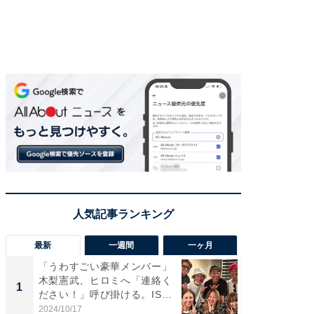
最新
一週間
一ヶ月
「うわすごい豪華メンバー」
「さす
木梨憲武、ヒロミへ「連絡く
は」高
1
1
ださい！」呼び掛ける。IS
災地を
S...
「カ...
2024/10/17
2026/08/0