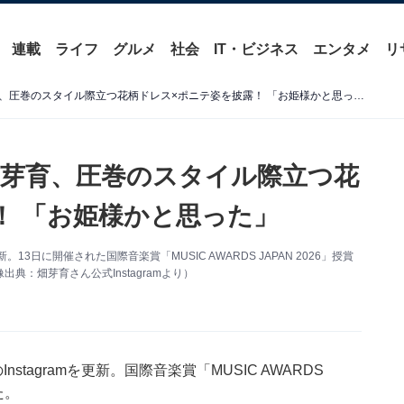
連載
ライフ
グルメ
社会
IT・ビジネス
エンタメ
リ
「ありえんくらい綺麗」畑芽育、圧巻のスタイル際立つ花柄ドレス×ポニテ姿を披露！ 「お姫様かと思った」
芽育、圧巻のスタイル際立つ花
！ 「お姫様かと思った」
。13日に開催された国際⾳楽賞「MUSIC AWARDS JAPAN 2026」授賞
：畑芽育さん公式Instagramより）
tagramを更新。国際⾳楽賞「MUSIC AWARDS
た。