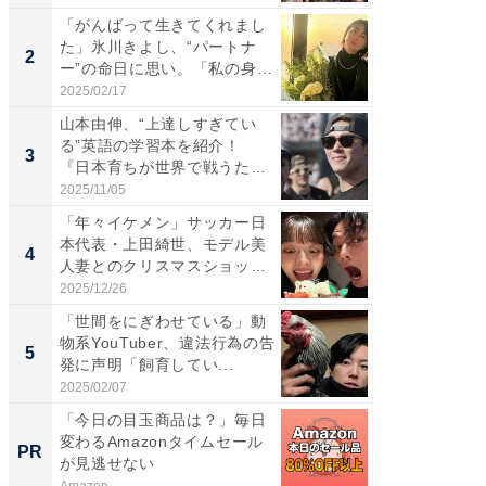
「がんばって生きてくれまし
「女の
た」氷川きよし、“パートナ
介、バ
2
2
ー”の命日に思い。「私の身
らのプレ
体...
愛...
2025/02/17
2026/08/0
山本由伸、“上達しすぎてい
「脚が
る”英語の学習本を紹介！
横川尚
3
3
『日本育ちが世界で戦うため
ムキな姿
の...
刃...
2025/11/05
2026/08/0
「年々イケメン」サッカー日
「え、
本代表・上田綺世、モデル美
芸人、2
4
4
人妻とのクリスマスショット
エットに
に...
2025/12/26
2026/08/0
「世間をにぎわせている」動
「脳がバ
物系YouTuber、違法行為の告
装姿が話
5
5
発に声明「飼育してい...
のお父さ
2025/02/07
2026/08/0
「今日の目玉商品は？」毎日
【8/2
変わるAmazonタイムセール
高い探
PR
PR
が見逃せない
学習指導
Amazon
COMPAS