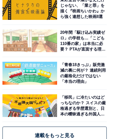
じゃない、「業と罪」を
描く『映画ちいかわ』か
ら強く連想した映画8選
20年間「駆け込み実績ゼ
ロ」の学校も…「こども
110番の家」は本当に必
要？ PTAが直面する理想
と現実
「青春18きっぷ」販売激
減の裏に何が？ 連続利用
の厳格化だけではない
「本当の理由」
「移民」に冷たいのはど
っちなのか？ スイスの厳
格過ぎる学歴選別と、日
本の曖昧過ぎる外国人政
策
連載をもっと見る