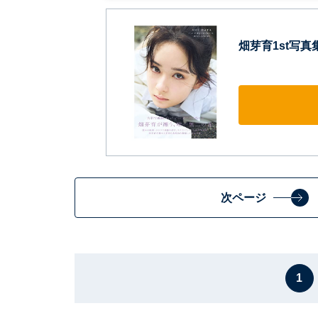
畑芽育1st写真
次ページ
1