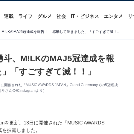
連載
ライフ
グルメ
社会
IT・ビジネス
エンタメ
リ
「5人の笑顔が全て」佐野勇斗、M!LKのMAJ5冠達成を報告！ 「感動して泣きました」「すごすぎて滅！！」
斗、M!LKのMAJ5冠達成を報
た」「すごすぎて滅！！」
開催された「MUSIC AWARDS JAPAN」Grand Ceremonyでの5冠達成
ん公式Instagramより）
ramを更新。13日に開催された「MUSIC AWARDS
合写真を披露しました。