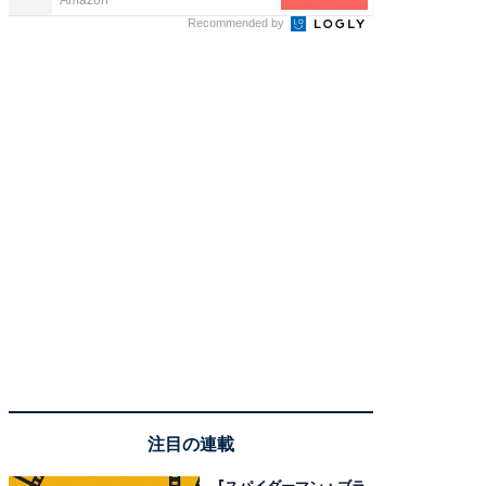
Amazon
COCO VIL
Recommended by
注目の連載