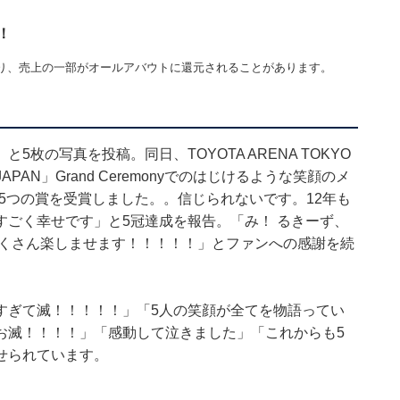
！
り、売上の一部がオールアバウトに還元されることがあります。
」
枚の写真を投稿。同日、TOYOTA ARENA TOKYO
APAN」Grand Ceremonyでのはじけるような笑顔のメ
は5つの賞を受賞しました。。信じられないです。12年も
ごく幸せです」と5冠達成を報告。「み！ るきーず、
たくさん楽しませます！！！！！」とファンへの感謝を続
すぎて滅！！！！！」「5人の笑顔が全てを物語ってい
お滅！！！！」「感動して泣きました」「これからも5
せられています。