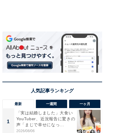
最新
一週間
一ヶ月
「実は結婚しました」大食い
「さす
YouTuber、近況報告に驚きの
は」高
1
1
声「まじで幸せになっ...
災地を
「カ...
2026/08/06
2026/08/0