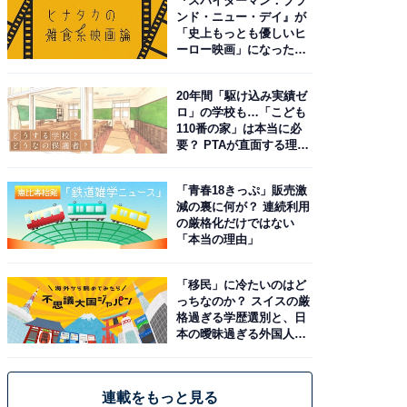
『スパイダーマン：ブラ
ンド・ニュー・デイ』が
「史上もっとも優しいヒ
ーロー映画」になった理
由。予習したい作品は？
20年間「駆け込み実績ゼ
ロ」の学校も…「こども
110番の家」は本当に必
要？ PTAが直面する理想
と現実
「青春18きっぷ」販売激
減の裏に何が？ 連続利用
の厳格化だけではない
「本当の理由」
「移民」に冷たいのはど
っちなのか？ スイスの厳
格過ぎる学歴選別と、日
本の曖昧過ぎる外国人政
策
連載をもっと見る