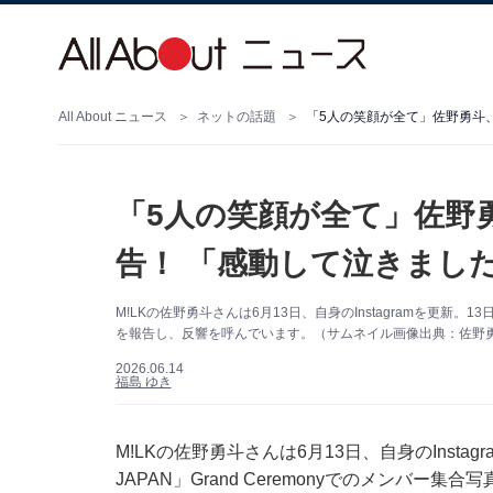
All About ニュース
ネットの話題
「5人の笑顔が全て」佐野勇
告！ 「感動して泣きまし
M!LKの佐野勇斗さんは6月13日、自身のInstagramを更新。13日に
を報告し、反響を呼んでいます。（サムネイル画像出典：佐野勇斗さ
2026.06.14
福島 ゆき
M!LKの佐野勇斗さんは6月13日、自身のInstag
JAPAN」Grand Ceremonyでのメンバー集