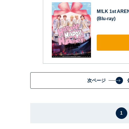
M!LK 1st ARE
(Blu-ray)
次ページ
1