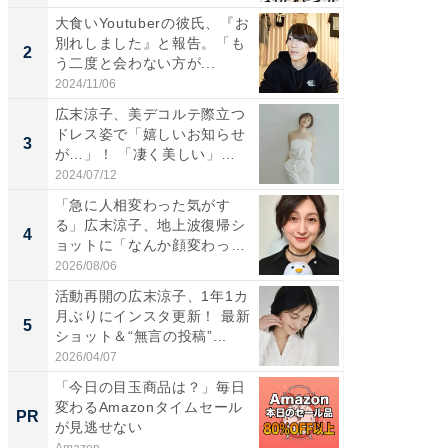
大食いYoutuberの彼氏、『お
「女の
別れしました』と報告。「も
介、バ
2
2
う二度と会わない方が...
らのプレ
愛...
2024/11/06
2026/08/0
広末涼子、美デコルテ際立つ
「脚が
ドレス姿で「嬉しいお知らせ
横川尚
3
3
が…」！ 「凄く美しい」
ムキな姿
「透...
刃...
2024/07/12
2026/08/0
「急に人相変わった気がす
「2人と
る」広末涼子、地上波復帰シ
團十郎
4
4
ョットに「なんか顔変わっ
「後ろ
た」の...
「...
2026/08/06
2026/08/0
活動再開の広末涼子、1年1カ
「脳がバ
月ぶりにインスタ更新！ 最新
装姿が話
5
5
ショット＆“無言の投稿”...
のお父さ
2026/04/07
2026/08/0
「今日の目玉商品は？」毎日
シェア別荘
変わるAmazonタイムセール
wners
PR
PR
が見逃せない