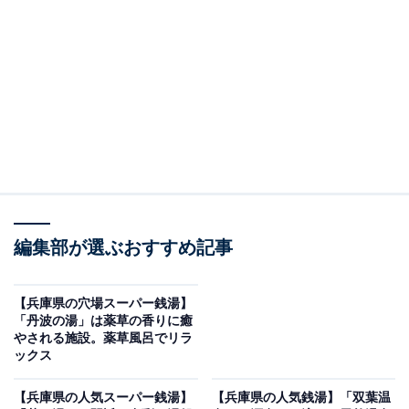
※2026年6月時点で、Googleクチコミが500件以上、平
均評価が4.0超えの銭湯を紹介しています
＞営業時間をチェックする
この記事の執筆者：
All About ニュース編集
部
「All About ニュース」は、ネットの話題から世の中の動きまで、暮
編集部が選ぶおすすめ記事
らしの中にあふれる「なぜ？」「どうして？」を分かりやすく伝え
るAll About発のニュースメディアです。お金や仕事、恋愛、ITに関
...続きを読む
する疑問に対して専門家が分かりやすく回答するほか、エンタメ情
【兵庫県の穴場スーパー銭湯】
報やSNSで話題のトピックスを紹介しています。
「丹波の湯」は薬草の香りに癒
※本記事で紹介している商品の購入やサービスの利用により、売上の一部が
やされる施設。薬草風呂でリラ
オールアバウトに還元されることがあります。
ックス
「美湯松帆の郷」は明石海峡大橋を一望する絶景
【兵庫県の人気スーパー銭湯】
【兵庫県の人気銭湯】「双葉温
露天風呂とサウナが揃う、淡路島北端の立ち寄り