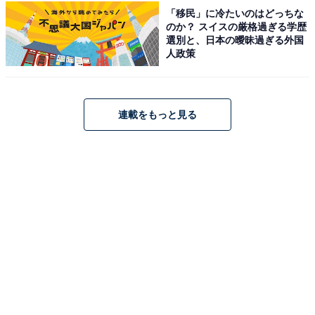
「移民」に冷たいのはどっちな
アクセス・料金情報は？ 泊まれる？
のか？ スイスの厳格過ぎる学歴
選別と、日本の曖昧過ぎる外国
人政策
アクセス
所在地：兵庫県淡路市岩屋3570-77
アクセス：神戸淡路鳴門自動車道「淡路IC」より約3km /
連載をもっと見る
岩屋港より無料送迎定期便あり（12:00〜18:00 各1時間
毎） / 駐車場64台
料金
※アメニティについては公式サイトをご確認ください。
タオルは有料（タオル200円・バスタオル400円・タオル
セット500円）。
平日：800円
土・日・祝：800円