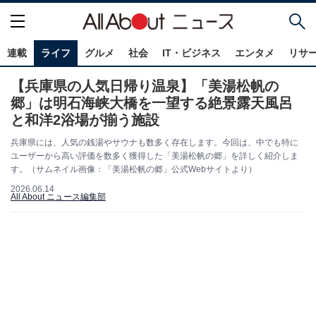
連載
ライフ
グルメ
社会
IT・ビジネス
エンタメ
リサ
【兵庫県の人気日帰り温泉】「美湯松帆の
郷」は明石海峡大橋を一望する絶景露天風呂
と和洋2浴場が揃う施設
兵庫県には、人気の銭湯やサウナも数多く存在します。今回は、中でも特に
ユーザーから高い評価を数多く獲得した「美湯松帆の郷」を詳しく紹介しま
す。（サムネイル画像：「美湯松帆の郷」公式Webサイトより）
2026.06.14
All About ニュース編集部