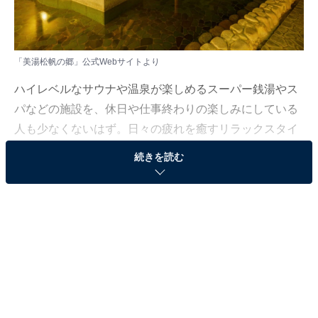
「美湯松帆の郷」公式Webサイトより
ハイレベルなサウナや温泉が楽しめるスーパー銭湯やス
パなどの施設を、休日や仕事終わりの楽しみにしている
人も少なくないはず。日々の疲れを癒すリラックスタイ
ムは、何物にも代えがたい時間ですよね。しかし、近年
続きを読む
では高い人気をほこる施設も多く、どこに行けばよいか
迷ってしまう……そんな思いを抱えている人もいるので
はないでしょうか。
そんな人に向けて、All About ニュース編集部が厳選し
た、人気かつ評価の高いサウナやスーパー銭湯の施設を
紹介します。今回紹介するのは、兵庫県で人気の施設
「美湯松帆の郷」です。