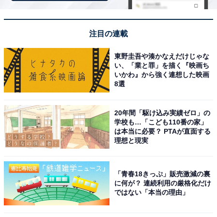
岩屋港から無料送迎バスがあるので車なしでも来ら
れます。レストランの淡路島の新鮮な海の幸も美味
注目の連載
しく、淡路島観光の締めくくりに最高の施設です。
東野圭吾や湊かなえだけじゃな
い、「業と罪」を描く『映画ち
いかわ』から強く連想した映画
8選
20年間「駆け込み実績ゼロ」の
学校も…「こども110番の家」
は本当に必要？ PTAが直面する
理想と現実
「青春18きっぷ」販売激減の裏
に何が？ 連続利用の厳格化だけ
ではない「本当の理由」