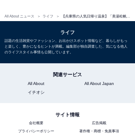
営業時間
All About ニュース
ライフ
【兵庫県の人気日帰り温泉】「美湯松帆の郷」は明石海峡大橋を一望する絶景露天風呂と和洋2浴場が揃う施設
11:00〜22:00（受付 21:00まで）
定休日：毎月第1木曜日（1月・4月・5月・8月は休まず
ライフ
営業）
話題の生活雑貨やファッション、お出かけスポット情報など、暮らしがもっ
と楽しく、豊かになるヒントが満載。編集部が独自調査した、気になる他人
宿泊可否
のライフスタイル事情も公開しています。
宿泊：不可（日帰り入浴専用施設）
関連サービス
All About
All About Japan
イチオシ
サイト情報
会社概要
広告掲載
プライバシーポリシー
著作権・商標・免責事項