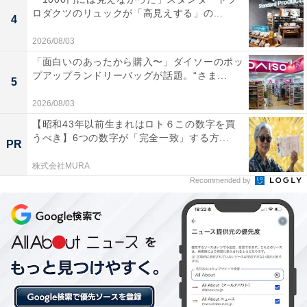
ロダクツのリュックが「高見えする」の...
4
「美湯松帆の郷」には以下のような口コミが寄せられて
います。
2026/08/03
「面白いのあったから購入〜」ダイソーのポッ
プアップランドリーバッグが話題。“さま...
露天風呂から目の前に広がる明石海峡大橋の絶景
5
は、夕暮れから夜景に変わる時間帯が特に感動的で
2026/08/03
した。ライトアップされた大橋を眺めながらの入浴
【昭和43年以前生まれはロト６この数字を買
は、言葉にできないほど贅沢な体験でした。
うべき】6つの数字が「完全一致」する方...
PR
株式会社MURA
Recommended by
和風と洋風の2種の浴場があり、ジャグジーやバイ
ブラバスでしっかりとほぐれました。サウナで汗を
かいてから露天風呂で大橋を眺める、最高のととの
いコースです。