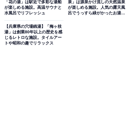
「花の湯」は駅近で多彩な湯船
泉」は源泉かけ流しの天然温泉
温泉施設
が楽しめる施設。高温サウナと
が楽しめる施設。人気の露天風
水風呂でリフレッシュ
呂でうっすら緑がかったお湯を
堪能
淡路島北端の高台に位置する日帰り天然温泉施設。世界
【兵庫県の穴場銭湯】「梅ヶ枝
最大級の明石海峡大橋を真正面に望む絶好のロケーショ
湯」は創業80年以上の歴史を感
じるレトロな施設。タイルアー
ンが最大の魅力です。和風・洋風の2カ所の浴室があ
トや昭和の趣でリラックス
り、それぞれ露天風呂とサウナを完備。洋風浴室にはジ
ャグジー・バイブラバスを、和風浴室には圧注浴を備え
ています。泉質は単純弱放射能低温泉で、神経痛・筋肉
痛などへの効能があるとされる「天然ラドン温泉」で
す。レストラン・マッサージコーナーも完備し、岩屋港
からの無料送迎定期便も運行しています。
楽天トラベルで兵庫県の施設を見る