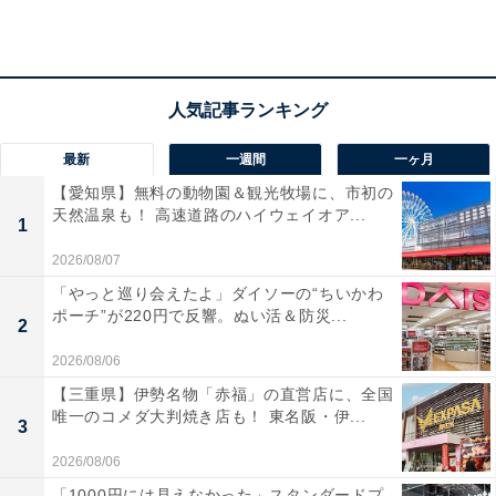
最新
一週間
一ヶ月
【愛知県】無料の動物園＆観光牧場に、市初の
天然温泉も！ 高速道路のハイウェイオア...
1
2026/08/07
「やっと巡り会えたよ」ダイソーの“ちいかわ
ポーチ”が220円で反響。ぬい活＆防災...
2
2026/08/06
【三重県】伊勢名物「赤福」の直営店に、全国
唯一のコメダ大判焼き店も！ 東名阪・伊...
3
2026/08/06
「美湯松帆の郷」の口コミは？
「1000円には見えなかった」スタンダードプ