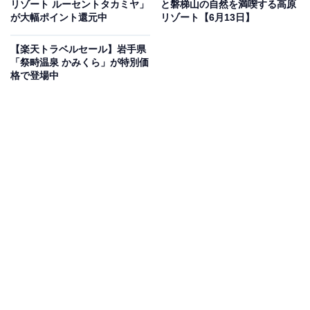
リゾート ルーセントタカミヤ」
と磐梯山の自然を満喫する高原
が大幅ポイント還元中
リゾート【6月13日】
【楽天トラベルセール】岩手県
「祭畤温泉 かみくら」が特別価
格で登場中
楽天トラベルでホテルを見る
この宿泊施設のおすすめポイントは？
秋保温泉にある「仙台 秋保温泉 華乃湯」は、温泉ソムリ
エが湯を守る温泉自慢の宿。「神の湯」と呼ばれる温熱
効果の高い豊富な自家源泉を、自然に囲まれた露天風呂
などで心ゆくまで満喫できます。契約農家の無農薬野菜
を中心とした、和食や創作和イタリアンの夕食ビュッフ