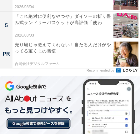
じめご了承ください。また、記事中の宿泊プランを予約
2026/08/04
すると、売上の一部がオールアバウトに還元されること
「これ絶対に便利なやつや」ダイソーの折り畳
があります。
み式ランドリーバスケットが高評価「使わ...
5
2026/08/03
この記事の執筆者：
All About ニュース 旅行
売り場じゃ教えてくれない！当たる人だけがや
部
ってる宝くじの習慣
PR
全国の人気ホテルから今泊まりたい宿を厳選してご紹介。日々更新
合同会社デジタルファーム
される売れ筋ランキングや、見逃せないセール・キャンペーン情報
Recommended by
など、お得に旅を楽しむための秘けつが満載です。さらに、ここで
...続きを読む
しか読めない独自コンテンツも充実。編集部員による宿泊レビュー
では、公式Webサイトだけでは分からないリアルな様子を紹介しま
す。
こちらもおすすめ
【楽天トラベルセール】岐阜県「飛騨高山温泉
旅館あすなろ」が特別価格で登場中