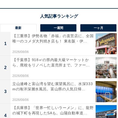
ェも魅力。源泉掛け流しの露天風呂付きなど多彩な客室
があり、スタッフが室内に立ち入らないスタイルで気兼
ねなく寛げます。
最新
一週間
一ヶ月
宿泊者からは「食事はバイキングでしたが、さすがホテ
【三重県】伊勢名物「赤福」の直営店に、全国
ルのバイキング。どれを食べても、丁寧な作りで大満足
唯一のコメダ大判焼き店も！ 東名阪・伊...
1
でした」「大浴場も３種類ありそれぞれ楽しめまし
2026/08/06
た。」という声があがっています。こだわりのヘルシー
【千葉県】918㎡の県内最大級マーケットか
なビュッフェを堪能したい人や、良質な名湯でじんわり
ら、廃校をリノベした直売所まで。ファー...
2
と疲れを癒やしたい人におすすめの宿です。
2026/08/06
あわせて読みたい
立山連峰と富山湾を望む展望風呂に、水深333
mの海洋深層水風呂。富山県の人気日帰...
【伊香保温泉の人気ホテル】「伊香保温泉 和
3
心の宿 大森」は絶景露天風呂と温かいおもて
なしが魅力
2026/08/06
【兵庫県】「世界一忙しいラーメン」に、龍野
の城下町を再現したSAも。山陽自動車道...
※掲載されている情報は記事公開時のものです。あらか
4