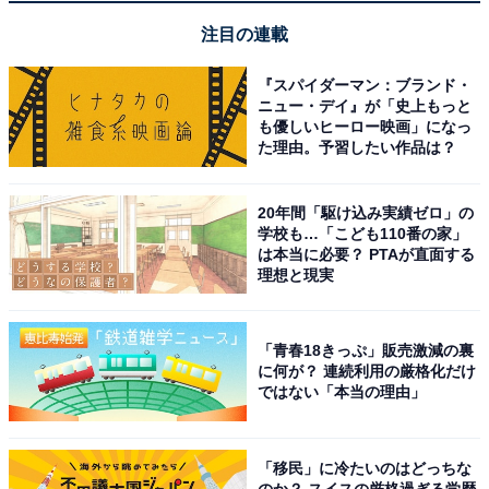
注目の連載
『スパイダーマン：ブランド・
ニュー・デイ』が「史上もっと
も優しいヒーロー映画」になっ
た理由。予習したい作品は？
20年間「駆け込み実績ゼロ」の
学校も…「こども110番の家」
は本当に必要？ PTAが直面する
理想と現実
「青春18きっぷ」販売激減の裏
に何が？ 連続利用の厳格化だけ
ではない「本当の理由」
「移民」に冷たいのはどっちな
のか？ スイスの厳格過ぎる学歴