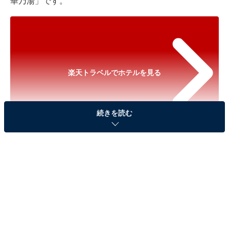
華乃湯」です。
楽天トラベルでホテルを見る
続きを読む
※以下のセール情報は2026年6月14日21時現在のもので
す。料金の変更、満室の場合もあります。
※本記事で紹介している商品の購入やサービスの利用により、売上の一部が
オールアバウトに還元されることがあります。
「仙台 秋保温泉 華乃湯」は温泉ソムリエが湯を守
る温泉自慢の宿