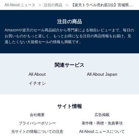
All About ニュース
注目の商品
【楽天トラベル売れ筋1位】宮城県「仙台 秋保温泉 華乃湯」は名取川を望む3つの湯めぐりが自慢の温泉宿【6月14日】
注目の商品
Amazonや楽天のセール商品紹介から専門家による独自レビューまで、毎日の
お買いものがもっと楽しく、もっとお得になる注目の商品情報をお届け。見
逃したくない大規模セールの情報も満載です。
関連サービス
All About
All About Japan
イチオシ
サイト情報
会社概要
広告掲載
プライバシーポリシー
著作権・商標・免責事項
当サイトの情報についての注意
All About ニュースについて