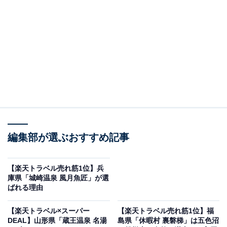
編集部が選ぶおすすめ記事
【楽天トラベル売れ筋1位】兵
庫県「城崎温泉 風月魚匠」が選
ばれる理由
仙台 秋保温泉 華乃湯（画像出典：楽天トラベル）
「宮城県の100～51室のホテル・旅館」で1位を獲得して
【楽天トラベル×スーパー
【楽天トラベル売れ筋1位】福
DEAL】山形県「蔵王温泉 名湯
島県「休暇村 裏磐梯」は五色沼
いるのは、「仙台 秋保温泉 華乃湯」です。