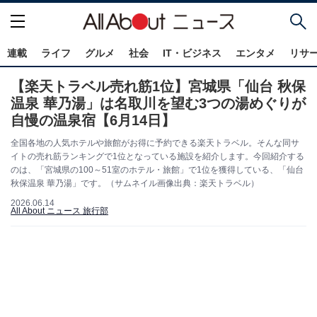
連載
ライフ
グルメ
社会
IT・ビジネス
エンタメ
リサ
【楽天トラベル売れ筋1位】宮城県「仙台 秋保
温泉 華乃湯」は名取川を望む3つの湯めぐりが
自慢の温泉宿【6月14日】
全国各地の人気ホテルや旅館がお得に予約できる楽天トラベル。そんな同サ
イトの売れ筋ランキングで1位となっている施設を紹介します。今回紹介する
のは、「宮城県の100～51室のホテル・旅館」で1位を獲得している、「仙台
秋保温泉 華乃湯」です。（サムネイル画像出典：楽天トラベル）
2026.06.14
All About ニュース 旅行部