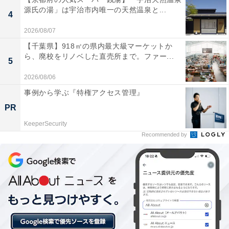
源氏の湯」は宇治市内唯一の天然温泉と...
4
詳細情報
2026/08/07
【千葉県】918㎡の県内最大級マーケットか
ら、廃校をリノベした直売所まで。ファー...
商品名
5
2026/08/06
ノンタン めじるしアクセサリー
事例から学ぶ『特権アクセス管理』
メーカー
PR
KeeperSecurity
バンダイ
Recommended by
発売日
2026年6月
価格
税込300円