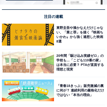
ラインアップ
全5種
注目の連載
・ノンタン
東野圭吾や湊かなえだけじゃな
・ぶたさん
い、「業と罪」を描く『映画ち
・くまさん
いかわ』から強く連想した映画
8選
・うさぎさん
・タータン
20年間「駆け込み実績ゼロ」の
学校も…「こども110番の家」
は本当に必要？ PTAが直面する
理想と現実
「青春18きっぷ」販売激減の裏
に何が？ 連続利用の厳格化だけ
Amazonで見る
ではない「本当の理由」