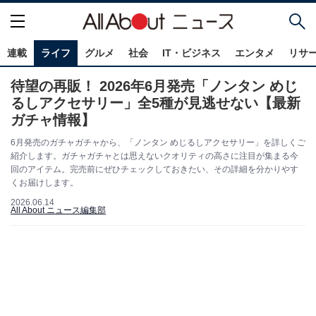
連載
ライフ
グルメ
社会
IT・ビジネス
エンタメ
リサ
待望の再販！ 2026年6月発売「ノンタン めじ
るしアクセサリー」全5種が見逃せない【最新
ガチャ情報】
6月発売のガチャガチャから、「ノンタン めじるしアクセサリー」を詳しくご
紹介します。ガチャガチャとは思えないクオリティの高さに注目が集まる今
回のアイテム。完売前にぜひチェックしておきたい、その詳細を分かりやす
くお届けします。
2026.06.14
All About ニュース編集部