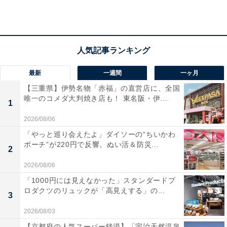
場所につけやすいサイズ感が魅力です。また、こちらは
2025年8月に発売されて人気を博した商品の待望の再販
アイテムとなっています。前回の機会を逃してしまった
方も、この機会にぜひお気に入りのキャラクターを手に
入れてみてください。
最新
一週間
一ヶ月
【三重県】伊勢名物「赤福」の直営店に、全国
唯一のコメダ大判焼き店も！ 東名阪・伊...
1
2026/08/06
「やっと巡り会えたよ」ダイソーの“ちいかわ
ポーチ”が220円で反響。ぬい活＆防災...
2
2026/08/06
「1000円には見えなかった」スタンダードプ
ロダクツのリュックが「高見えする」の...
3
2026/08/03
【京都府の人気スーパー銭湯】「宇治天然温泉