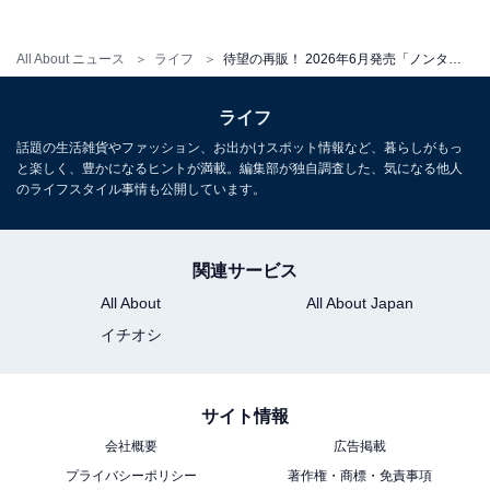
All About ニュース
ライフ
待望の再販！ 2026年6月発売「ノンタン めじるしアクセサリー」全5種が見逃せない【最新ガチャ情報】
こちらもおすすめ
ファン必見のレアver.も!? 2026年6月発売の「銀
ライフ
魂 ねむらせ隊」全5種が見逃せない【最新ガチ
話題の生活雑貨やファッション、お出かけスポット情報など、暮らしがもっ
ャ情報】
と楽しく、豊かになるヒントが満載。編集部が独自調査した、気になる他人
のライフスタイル事情も公開しています。
関連サービス
All About
All About Japan
イチオシ
サイト情報
会社概要
広告掲載
プライバシーポリシー
著作権・商標・免責事項