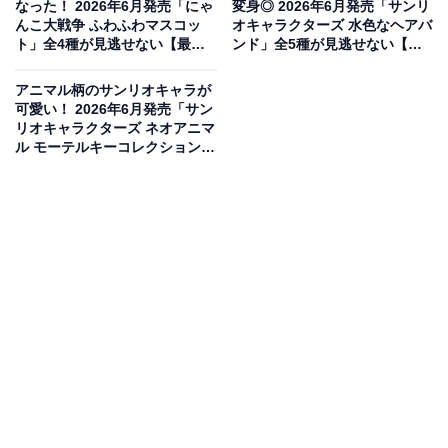
なった！ 2026年6月発売「にゃ
変身◎ 2026年6月発売「サンリ
んこ大戦争 ふわふわマスコッ
オキャラクターズ 水色なヘアバ
ト」全4種が見逃せない【最新
ンド」全5種が見逃せない【最
ガチャ情報】
新ガチャ情報】
アニマル柄のサンリオキャラが
可愛い！ 2026年6月発売「サン
リオキャラクターズ ネオアニマ
ル モーテルキーコレクション」
全5種が見逃せない【最新ガチ
ャ情報】
大人気シリーズからサイズ約3cmの可愛いアクセ
サリーが登場
絵本でおなじみの「ノンタン」たちが、自分の持ち物の
目印になる便利なアクセサリーとして登場しました。本
体サイズは約3cmとなっており、カバンや傘など色々な