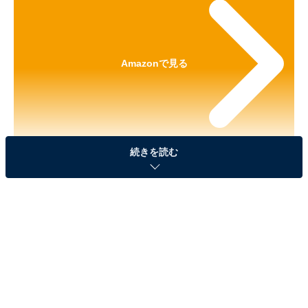
Amazonで見る
続きを読む
※本記事で紹介している商品の購入やサービスの利用により、売上の一部が
オールアバウトに還元されることがあります。
「ノンタン めじるしアクセサリー」が見逃せな
い！