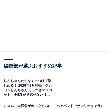
編集部が選ぶおすすめ記事
ノンタン めじるしアクセサリー（画像出典：バンダイ）
バンダイから2026年6月に発売される「ノンタン めじる
しんちゃんたちをくっつけて楽
しアクセサリー」（税込300円）。全5種のラインアップ
しめる！ 2026年6月発売「クレ
ヨンしんちゃん くっつきマスコ
となっています。
ット」全5種が見逃せない【最
新ガチャ情報】
にゃんこ大戦争がぬいぐるみに
ヘアバンドでサンリオキャラに