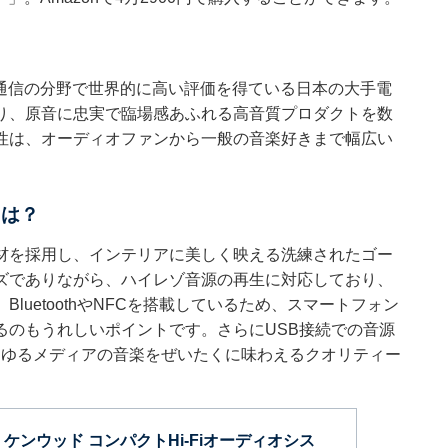
線通信の分野で世界的に高い評価を得ている日本の大手電
り、原音に忠実で臨場感あふれる高音質プロダクトを数
性は、オーディオファンから一般の音楽好きまで幅広い
力は？
材を採用し、インテリアに美しく映える洗練されたゴー
ズでありながら、ハイレゾ音源の再生に対応しており、
uetoothやNFCを搭載しているため、スマートフォン
るのもうれしいポイントです。さらにUSB接続での音源
らゆるメディアの音楽をぜいたくに味わえるクオリティー
 ケンウッド コンパクトHi-Fiオーディオシス