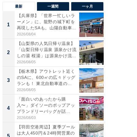
最新
一週間
一ヶ月
【兵庫県】「世界一忙しいラ
「気に
ーメン」に、龍野の城下町を
る〜」3
1
1
再現したSAも。山陽自動車
バー」
道...
好...
2026/08/04
2026/07/3
【山梨県の人気日帰り温泉】
【三重
「山梨日帰り温泉 源泉かけ流
「鈴鹿天
2
2
しの湯 桜湯」は源泉かけ流...
は100
2026/08/05
2026/08/0
【栃木県】アウトレット近く
「ミニオ
のSAに、600㎡の広々ドッグ
ッグ！ 
3
3
ランも！ 東北自動車道の...
ど、夏限
2026/08/05
2026/08/0
「面白いのあったから購
【埼玉
入〜」ダイソーのポップアッ
「行田天
4
4
プランドリーバッグが話
は和の
題。“さま...
が...
2026/08/03
2026/08/0
【羽田空港周辺】夏季プール
【石川
は大人450円＆24時間営業の
湯】「天
5
5