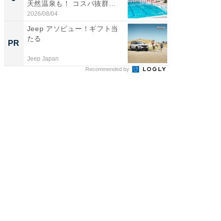
天然温泉も！ コスパ抜群...
賀ゆめ
お...
2026/08/04
2026/08/0
Jeep アソビュー！ギフト当
【西野
たる
を追求
PR
PR
は
Jeep Japan
FINCHI o
Recommended by