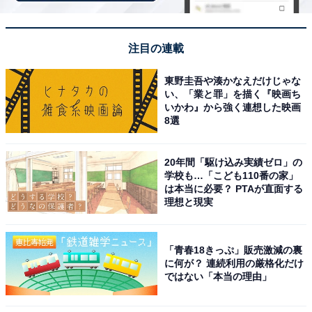
注目の連載
東野圭吾や湊かなえだけじゃな
い、「業と罪」を描く『映画ち
いかわ』から強く連想した映画
8選
20年間「駆け込み実績ゼロ」の
学校も…「こども110番の家」
は本当に必要？ PTAが直面する
理想と現実
「青春18きっぷ」販売激減の裏
に何が？ 連続利用の厳格化だけ
ではない「本当の理由」