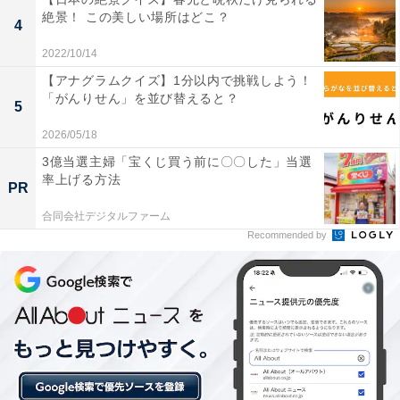
絶景！ この美しい場所はどこ？
4
2022/10/14
【アナグラムクイズ】1分以内で挑戦しよう！
「がんりせん」を並び替えると？
5
2026/05/18
3億当選主婦「宝くじ買う前に〇〇した」当選
率上げる方法
PR
合同会社デジタルファーム
Recommended by