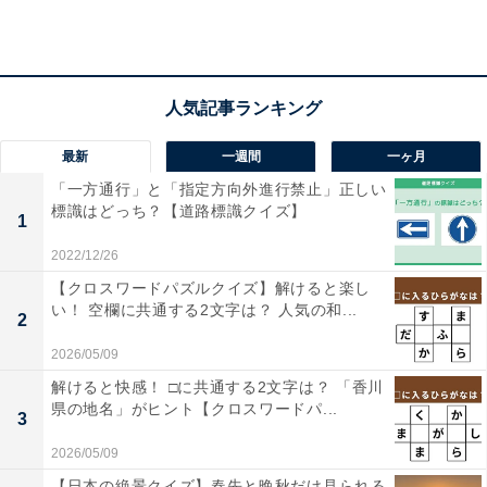
こちらもおすすめ
【ひらがなクイズ】解けると爽快！ ひらがな2
文字を当ててみよう！ ヒントは「能力の有無」
最新
一週間
一ヶ月
「一方通行」と「指定方向外進行禁止」正しい
標識はどっち？【道路標識クイズ】
1
2022/12/26
1
2
【クロスワードパズルクイズ】解けると楽し
い！ 空欄に共通する2文字は？ 人気の和...
2
2026/05/09
解けると快感！ □に共通する2文字は？ 「香川
県の地名」がヒント【クロスワードパ...
3
2026/05/09
【日本の絶景クイズ】春先と晩秋だけ見られる