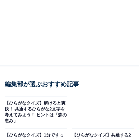
□に共通するひらがなは？
次の言葉に共通して入るひらがなを考えてみましょう。
な□□ぜ
あんさ□□ん
てづ□□なび
編集部が選ぶおすすめ記事
ヒント：ブルーベリーに似た黒い小さな実をつける、日
【ひらがなクイズ】解けると爽
本の野山に自生する木。物陰からこっそりと特定のター
快！ 共通するひらがな2文字を
考えてみよう！ ヒントは「森の
ゲットを襲い、命を奪ってしまう凶悪な犯罪者。そし
恵み」
て、大きな竹の容器を体で支え、激しい火の粉が降り注
ぐ中で行う大迫力の催しを思い浮かべてみてください。
【ひらがなクイズ】1分ですっ
【ひらがなクイズ】共通する2