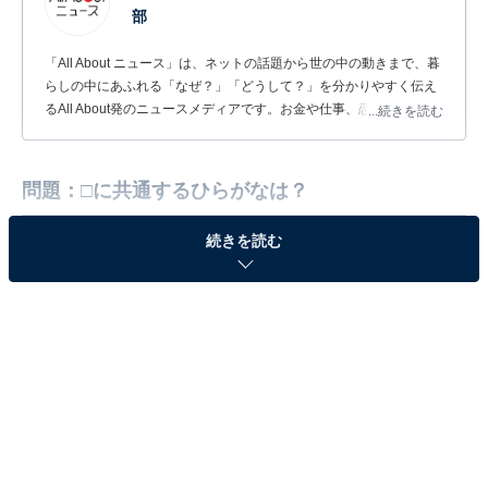
部
「All About ニュース」は、ネットの話題から世の中の動きまで、暮
らしの中にあふれる「なぜ？」「どうして？」を分かりやすく伝え
るAll About発のニュースメディアです。お金や仕事、恋愛、ITに関
...続きを読む
する疑問に対して専門家が分かりやすく回答するほか、エンタメ情
報やSNSで話題のトピックスを紹介しています。
問題：□に共通するひらがなは？
続きを読む