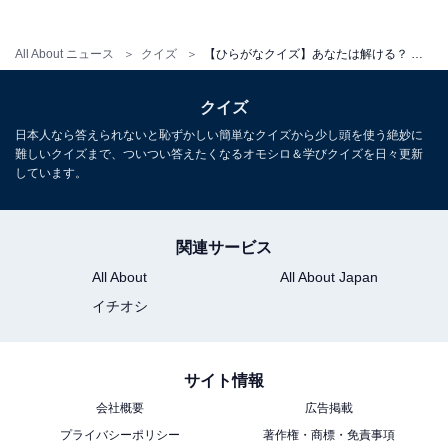
All About ニュース
クイズ
【ひらがなクイズ】あなたは解ける？ サスペンス小説に共通する2文字、ひらめけるか挑戦！
クイズ
日本人なら答えられないと恥ずかしい簡単なクイズから少し頭を使う絶妙に
難しいクイズまで、ついつい答えたくなるオモシロ＆学びクイズを日々更新
しています。
関連サービス
All About
All About Japan
イチオシ
サイト情報
会社概要
広告掲載
プライバシーポリシー
著作権・商標・免責事項