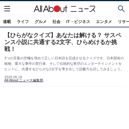
連載
ライフ
グルメ
社会
IT・ビジネス
エンタメ
リサ
【ひらがなクイズ】あなたは解ける？ サスペ
ンス小説に共通する2文字、ひらめけるか挑
戦！
3つの言葉の空欄を埋めて正しい日本語を完成させるクイズです。日本固有の
植物、重大な事件の実行者、そして伝統的な夜空のエンターテインメントを
ヒントに、共通するひらがな2文字を導き出して語彙力を試してみましょう。
2026.06.18
All About ニュース編集部