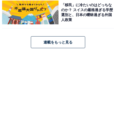
「移民」に冷たいのはどっちな
アクセス
のか？ スイスの厳格過ぎる学歴
選別と、日本の曖昧過ぎる外国
所在地：長野県松本市石芝3-9-44
人政策
アクセス：公共交通機関の場合、JR松本駅前から路線バ
ス（松本バスターミナル5番乗り場・空港今井線）に約
17分乗車し、バス停「野溝口」下車後、徒歩約5分。ま
連載をもっと見る
たは、JR南松本駅・JR平田駅前からコミュニティバス南
松本・平田線に約13分乗車し、「おぶー」バス停下車す
ぐ。お車の場合、無料駐車場（普通乗用車250台）が完
備されています。
料金
※浴用タオルは200円、プチバスタオルは480円、館内着
（レンタル）は360円で利用可能です。なお、年末年
始・ゴールデンウィーク・お盆は繁忙期料金（大人1,100
円）となります。