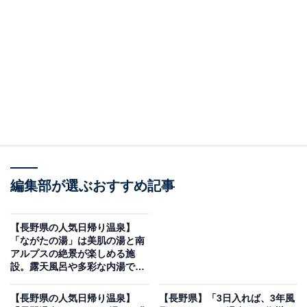
※2026年6月時点で、Googleクチコミが500件以上、平
均評価が4.0超えの銭湯を紹介しています
この記事の執筆者：
坂上 恵
All About ニュースの編集者。オールアバウトに入社後、SNSトレン
ドにフォーカスした記事執筆やSEOライティングの経験を経て、の
ちにAll About ニュースチームのメンバーに加入。現在は旅行・カル
...続きを読む
チャー・エンタメなどを中心に企画編集を担当。東京都出身。居酒
編集部が選ぶおすすめ記事
屋巡りとスポーツ観戦が生きがい。
※本記事で紹介している商品の購入やサービスの利用により、売上の一部が
オールアバウトに還元されることがあります。
【長野県の人気日帰り温泉】
「ながたの湯」は美肌の湯と南
「林檎の湯屋おぶ〜」はナノ水を使用した極上の
アルプスの絶景が楽しめる施
お湯と充実のサウナが魅力
設。露天風呂や多彩な内湯でリ
ラックス
【長野県の人気日帰り温泉】
【長野県】「3日入れば、3年風
林檎の湯屋おぶ〜は、館内全てにアルプス山系の伏流水