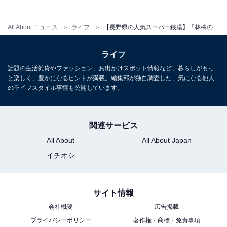
平日：900円
土・日・祝：1,000円
All About ニュース
ライフ
【長野県の人気スーパー銭湯】「林檎の湯屋おぶ〜」はアルプス山系の伏流水を使用したやわらかいお水“ナノ水”が魅力の施設
営業時間
ライフ
話題の生活雑貨やファッション、お出かけスポット情報など、暮らしがもっ
平日：9:00～23:00（最終入場時間22:30）
と楽しく、豊かになるヒントが満載。編集部が独自調査した、気になる他人
土・日・祝：9:00～23:00（最終入場時間22:30）
のライフスタイル事情も公開しています。
宿泊可否
関連サービス
宿泊：不可（営業時間が9:00〜23:00となっており、日帰
All About
All About Japan
り温浴施設として運営されているため宿泊はできませ
イチオシ
ん。）
サイト情報
こちらもおすすめ
会社概要
広告掲載
【長野県の人気日帰り温泉】「湯の華銭湯 瑞祥
上山田本館」は2つの源泉を贅沢にかけ流す施
プライバシーポリシー
著作権・商標・免責事項