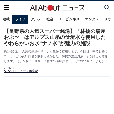
連載
ライフ
グルメ
社会
IT・ビジネス
エンタメ
リサ
【長野県の人気スーパー銭湯】「林檎の湯屋
おぶ〜」はアルプス山系の伏流水を使用した
やわらかいお水“ナノ水”が魅力の施設
長野県には、人気の銭湯やサウナも数多く存在します。今回は、中でも特に
ユーザーから高い評価を数多く獲得した「林檎の湯屋おぶ〜」を詳しく紹介
します。（サムネイル画像：「林檎の湯屋おぶ〜」公式Webサイトより）
2026.06.13
All About ニュース編集部