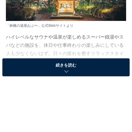
「林檎の湯屋おぶ〜」公式Webサイトより
ハイレベルなサウナや温泉が楽しめるスーパー銭湯やス
パなどの施設を、休日や仕事終わりの楽しみにしている
人も少なくないはず。日々の疲れを癒すリラックスタイ
ムは、何物にも代えがたい時間ですよね。しかし、近年
続きを読む
では高い人気をほこる施設も多く、どこに行けばよいか
迷ってしまう……そんな思いを抱えている人もいるので
はないでしょうか。
そんな人に向けて、All About ニュース編集部が厳選し
た、人気かつ評価の高いサウナやスーパー銭湯の施設を
紹介します。今回紹介するのは、長野県で人気の施設
「林檎の湯屋おぶ〜」です。