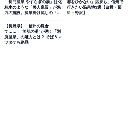
「長門温泉 やすらぎの湯」は化
邪をひかない」温泉も。信州で
を最新技術でやわらかくした“ナノ水”を使用していま
粧水のような「美人泉質」が魅
行きたい温泉地3選【白骨・蓼
力の施設。源泉掛け流しの「羽
科・野沢】
す。内湯には「炭酸泉の湯」や「湯もみの湯」、全国一
釜風呂」でリラックス
の設置数を誇る電気風呂が揃い、露天風呂では小京都の
【長野県】「信州の鎌倉
雰囲気を楽しめます。さらに長野県の日帰り温浴施設で
で……」“美肌の湯”が湧く「別
所温泉」の魅力とは？ そば＆マ
は初導入のセルフロウリュサウナ「ありがとう
ツタケも絶品
SAUNA」やオートロウリュサウナ、女性限定の「よも
ぎ蒸し」など充実のサウナ設備を完備。食事処では信州
の旬の食材を活かした料理や人気のサ飯を堪能できま
す。
楽天トラベルで長野県の施設を見る