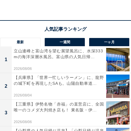
最新
一週間
一ヶ月
立山連峰と富山湾を望む展望風呂に、水深333
mの海洋深層水風呂。富山県の人気日帰...
1
2026/08/06
【兵庫県】「世界一忙しいラーメン」に、龍野
の城下町を再現したSAも。山陽自動車道...
2
2026/08/04
【三重県】伊勢名物「赤福」の直営店に、全国
「林檎の湯屋おぶ〜」の口コミは？
唯一のコメダ大判焼き店も！ 東名阪・伊...
3
2026/08/06
「林檎の湯屋おぶ〜」には以下のような口コミが寄せら
【山梨県の人気日帰り温泉】「山梨日帰り温泉