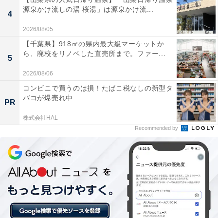
れています。
源泉かけ流しの湯 桜湯」は源泉かけ流...
4
アルプス山系の伏流水を使った「ナノ水」のお湯や
2026/08/05
水風呂がとても肌触りが良く、浸かっているだけで
【千葉県】918㎡の県内最大級マーケットか
ら、廃校をリノベした直売所まで。ファー...
身体が芯からリラックスできる。
5
2026/08/06
コンビニで買うのは損！たばこ税なしの新型タ
バコが爆売れ中
全国一の数を誇るバリエーション豊かな電気風呂
PR
や、オートロウリュ・セルフロウリュなど趣向を凝
株式会社HAL
らしたハイレベルなサウナ環境が揃っており、最高
Recommended by
の「ととのい」を体験できます。
江戸時代から続く銭湯文化を大切にしている施設な
らではの、周囲に配慮された静かで落ち着いた雰囲
気や、館内および浴場全体の清潔感、スタッフの親