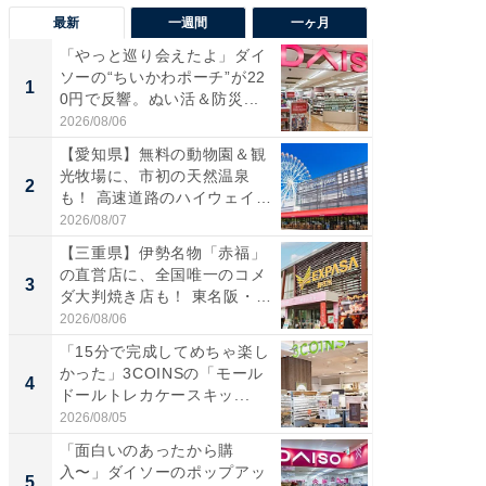
最新
一週間
一ヶ月
「やっと巡り会えたよ」ダイ
【兵庫
ソーの“ちいかわポーチ”が22
ーメン
1
1
0円で反響。ぬい活＆防災...
再現した
道...
2026/08/06
2026/08/0
【愛知県】無料の動物園＆観
【三重
光牧場に、市初の天然温泉
の直営
2
2
も！ 高速道路のハイウェイオ
ダ大判焼
ア...
伊...
2026/08/07
2026/08/0
【三重県】伊勢名物「赤福」
【千葉県
の直営店に、全国唯一のコメ
級マー
3
3
ダ大判焼き店も！ 東名阪・
ノベし
伊...
ー...
2026/08/06
2026/08/0
「15分で完成してめちゃ楽し
立山連
かった」3COINSの「モール
風呂に、
4
4
ドールトレカケースキッ...
層水風
帰...
2026/08/05
2026/08/0
「面白いのあったから購
「これ
入〜」ダイソーのポップアッ
ダイソ
5
5