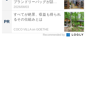
プランドリーバッグが話
リーバ
題。“さま...
わ...
2026/08/03
2026/08/0
すべてが絶景、収益も得られ
全国の
るその仕組みとは
付きの
PR
PR
COCO VILLA on GOETHE
COCO VIL
Recommended by