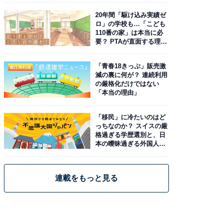
20年間「駆け込み実績ゼ
ロ」の学校も…「こども
110番の家」は本当に必
要？ PTAが直面する理想
と現実
「青春18きっぷ」販売激
減の裏に何が？ 連続利用
の厳格化だけではない
「本当の理由」
「移民」に冷たいのはど
っちなのか？ スイスの厳
格過ぎる学歴選別と、日
本の曖昧過ぎる外国人政
策
連載をもっと見る