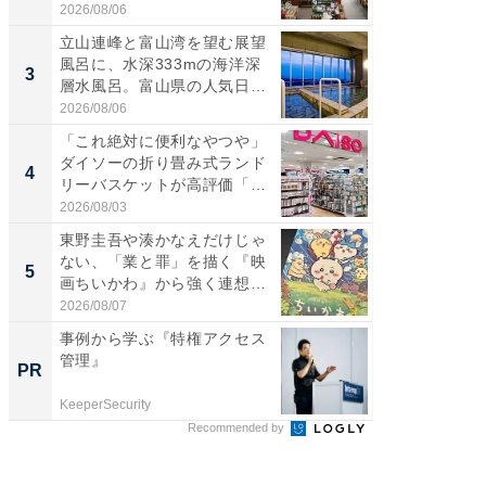
ー...
2026/08/06
2026/08/0
立山連峰と富山湾を望む展望
「面白
風呂に、水深333mの海洋深
入〜」
3
3
層水風呂。富山県の人気日
プラン
帰...
題。“さま
2026/08/06
2026/08/0
「これ絶対に便利なやつや」
「これ
ダイソーの折り畳み式ランド
ダイソ
4
4
リーバスケットが高評価「使
リーバ
わ...
わ...
2026/08/03
2026/08/0
東野圭吾や湊かなえだけじゃ
「100
ない、「業と罪」を描く『映
スタン
5
5
画ちいかわ』から強く連想し
ュックが
た...
2026/08/07
2026/08/0
事例から学ぶ『特権アクセス
事例か
管理』
管理』
PR
PR
KeeperSecurity
KeeperSec
Recommended by