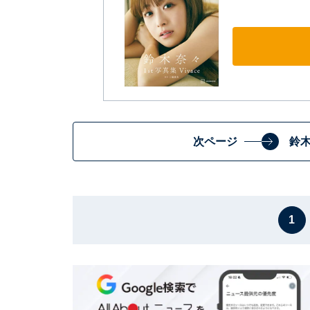
次ページ
鈴
1