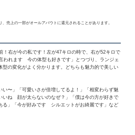
り、売上の一部がオールアバウトに還元されることがあります。
前！右が今の私です！左が47キロの時で、右が52キロで
て言われます 今の体型も好きです」とつづり、ランジェ
体型の変化がよく分かります。どちらも魅力的で美しい
いい〜」「可愛いさが倍増してるよ！」「相変わらず魅
いいね 顔が太らないのなぜ？」「僕は今の方が好きで
ある」「今が好みです シルエットがお綺麗です」など