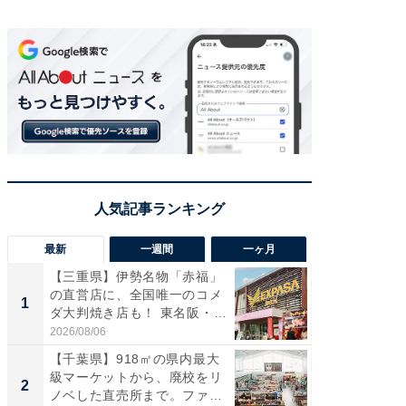
最新
一週間
一ヶ月
【三重県】伊勢名物「赤福」
【兵庫
の直営店に、全国唯一のコメ
ーメン
1
1
ダ大判焼き店も！ 東名阪・
再現した
伊...
道...
2026/08/06
2026/08/0
【千葉県】918㎡の県内最大
ステラ
級マーケットから、廃校をリ
詰め放題
2
2
ノベした直売所まで。ファ
00円で「