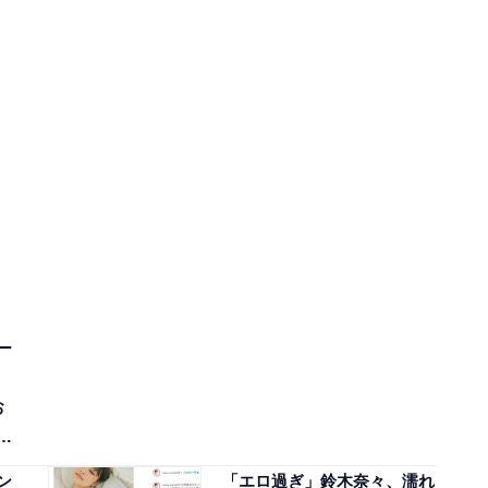
ー
お
ビ
ン
「エロ過ぎ」鈴木奈々、濡れ