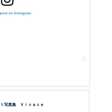
 post on Instagram
ｔ写真集 Ｖｉｖａｃｅ