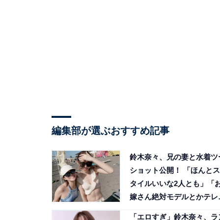
編集部が選ぶおすすめ記事
鈴木奈々、兄の妻と水着ツ
ショット公開！ 「ほんとス
タイルいいな2人とも」「
嫁さん絶対モデルとかテレ
向き」
「エロすぎ」鈴木奈々、ラ