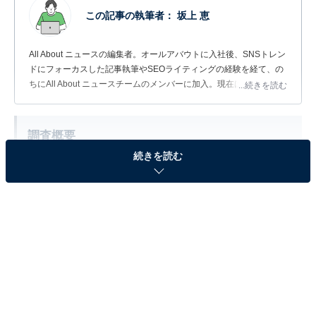
この記事の執筆者：
坂上 恵
All About ニュースの編集者。オールアバウトに入社後、SNSトレン
ドにフォーカスした記事執筆やSEOライティングの経験を経て、の
ちにAll About ニュースチームのメンバーに加入。現在は旅行・カル
...続きを読む
チャー・エンタメなどを中心に企画編集を担当。東京都出身。居酒
屋巡りとスポーツ観戦が生きがい。
調査概要
続きを読む
調査期間：2026年6月6日
調査方法：インターネット調査
調査対象：全国10〜70代の男女300人
※本調査は全国300人を対象に実施したもので、結
果は回答者の意見を集計したものであり、全体の意
見を断定的に示すものではありません