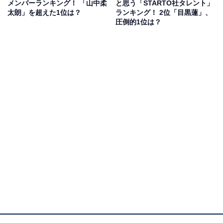
メンバーランキング！ 「山中柔
と思う「STARTO社タレント」
太朗」を超えた1位は？
ランキング！ 2位「目黒蓮」、
圧倒的1位は？
2位にランクインしたのは、83票を獲得した佐久間大介
さんです。いつも明るくエネルギッシュなキャラクター
で番組を盛り上げるお茶の間の人気者。朝のバラエティ
番組『ラヴィット！』（TBS系）にレギュラー出演して
いるほか、2026年にはお笑いコンビ・バナナマンの日村
勇紀さんとタッグを組んだ冠バラエティ『サクサクヒム
ヒム ☆推しの降る夜☆』（日本テレビ系）が放送される
など大活躍しています。持ち前のアニメ愛を活かしたト
ークや、誰をも笑顔にする底抜けのポジティブさでスタ
ジオに欠かせない存在となっています。