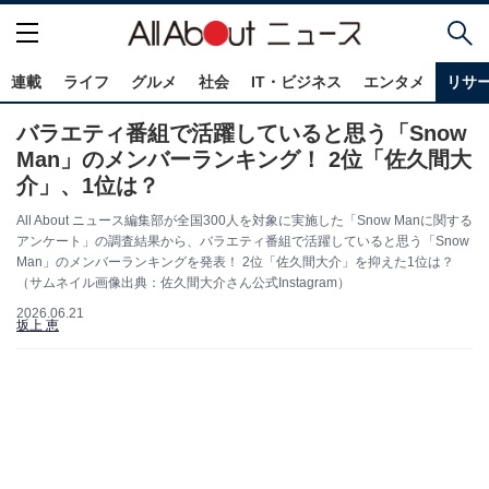
連載
ライフ
グルメ
社会
IT・ビジネス
エンタメ
リサ
バラエティ番組で活躍していると思う「Snow
Man」のメンバーランキング！ 2位「佐久間大
介」、1位は？
All About ニュース編集部が全国300人を対象に実施した「Snow Manに関する
アンケート」の調査結果から、バラエティ番組で活躍していると思う「Snow
Man」のメンバーランキングを発表！ 2位「佐久間大介」を抑えた1位は？
（サムネイル画像出典：佐久間大介さん公式Instagram）
2026.06.21
坂上 恵