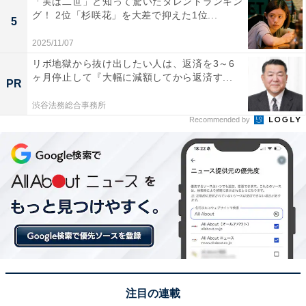
「実は二世」と知って驚いたタレントランキン
グ！ 2位「杉咲花」を大差で抑えた1位...
5
2025/11/07
リボ地獄から抜け出したい人は、返済を3～6
ヶ月停止して『大幅に減額してから返済す...
PR
渋谷法務総合事務所
Recommended by
1位：向井康二／120票
注目の連載