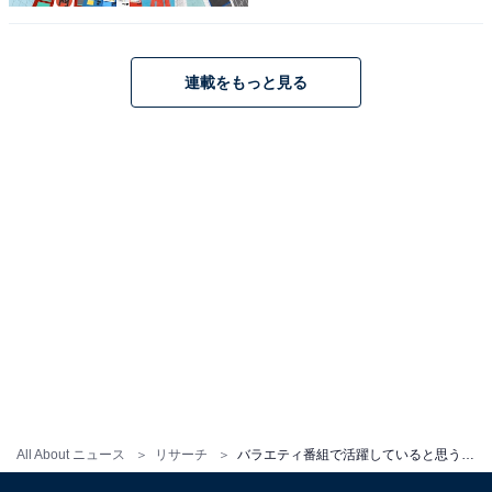
見事1位に輝いたのは、120票という高い支持を集めた向
井康二さんです。グループ唯一の関西出身メンバーであ
連載をもっと見る
り、関西Jr.時代から培われた抜群のトーク力と芸人顔負
けの鋭いリアクションが武器。『芸能人が本気で考え
た！ドッキリGP』（フジテレビ系）ではおなじみの人気
キャラクター「マッサマン」として子どもから大人まで
幅広い層に愛されており、『アイ・アム・冒険少年』
（TBS系）などの人気番組でもレギュラーとしてお茶の
間を沸かせています。抜群のバラエティセンスと愛され
キャラで、多くの視聴者からNO.1のバラエティ担当とし
て認められています。
回答者コメント
All About ニュース
リサーチ
バラエティ番組で活躍していると思う「Snow Man」のメンバーランキング！ 2位「佐久間大介」、1位は？
「ドッキリなどのリアクションもとてもいいし、関