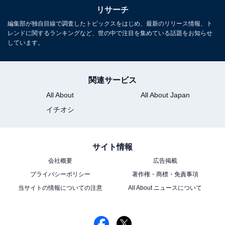
西出身なのでボケることもできるからバラエティ番
リサーチ
組にいてほしい！」(30代女性／秋田県)
編集部が独自目線で調査したトピックスをはじめ、最新のリリース情報、ト
レンドに関するランキングなど、世の中で注目を集めている話題をお知らせ
しています。
「前に積極的に出ようとする姿がとても素敵です」
(30代女性／長野県)
関連サービス
All About
All About Japan
イチオシ
「向井くん、嫌いな人いるのかな？というくらい、
どこいてもかわいがられているイメージ。子供にも
サイト情報
すかれてる」(40代女性／京都府)
会社概要
広告掲載
プライバシーポリシー
著作権・商標・免責事項
当サイトの情報についての注意
All About ニュースについて
※回答者からのコメントは原文ママです
※記事内容は執筆時点のものです。最新の内容をご確認