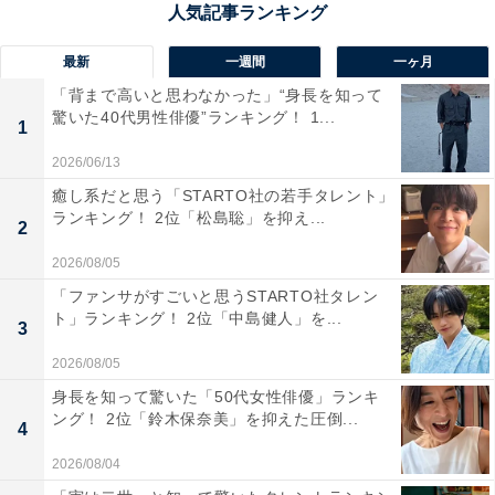
回答者コメント
最新
一週間
一ヶ月
「いろんな番組でよく見かけるし場を盛り上げるの
「背まで高いと思わなかった」“身長を知って
驚いた40代男性俳優”ランキング！ 1...
が上手くて、面白い」(30代女性／秋田県)
1
2026/06/13
癒し系だと思う「STARTO社の若手タレント」
ランキング！ 2位「松島聡」を抑え...
「発言が面白くて、トーク力があると思うから」
2
(20代女性／東京都)
2026/08/05
「ファンサがすごいと思うSTARTO社タレン
ト」ランキング！ 2位「中島健人」を...
3
「佐久間大介さんは明るくテンションの高いトーク
2026/08/05
で番組を盛り上げてくれます。趣味への熱量も愛ら
身長を知って驚いた「50代女性俳優」ランキ
しく、バラエティでの存在感は抜群だと感じていま
ング！ 2位「鈴木保奈美」を抑えた圧倒...
4
す」(30代女性／東京都)
2026/08/04