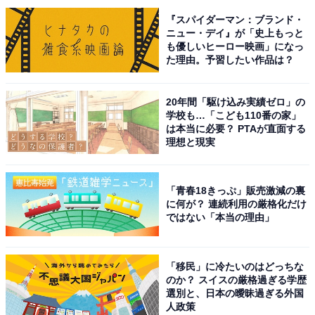
『スパイダーマン：ブランド・
ニュー・デイ』が「史上もっと
も優しいヒーロー映画」になっ
た理由。予習したい作品は？
20年間「駆け込み実績ゼロ」の
学校も…「こども110番の家」
は本当に必要？ PTAが直面する
理想と現実
View this post on Instagram
「青春18きっぷ」販売激減の裏
に何が？ 連続利用の厳格化だけ
ではない「本当の理由」
「移民」に冷たいのはどっちな
のか？ スイスの厳格過ぎる学歴
選別と、日本の曖昧過ぎる外国
人政策