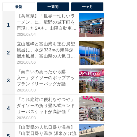
最新
一週間
一ヶ月
【兵庫県】「世界一忙しいラ
【兵庫
ーメン」に、龍野の城下町を
ーメン
1
1
再現したSAも。山陽自動車
再現した
道...
道...
2026/08/04
2026/08/0
立山連峰と富山湾を望む展望
【三重
風呂に、水深333mの海洋深
「鈴鹿天
2
2
層水風呂。富山県の人気日
は100
帰...
2026/08/06
2026/08/0
「面白いのあったから購
「ミニオ
入〜」ダイソーのポップアッ
ッグ！ 
3
3
プランドリーバッグが話
ど、夏限
題。“さま...
2026/08/03
2026/08/0
「これ絶対に便利なやつや」
【埼玉
ダイソーの折り畳み式ランド
「行田天
4
4
リーバスケットが高評価「使
は和の
わ...
が...
2026/08/03
2026/08/0
【山梨県の人気日帰り温泉】
【石川
「山梨日帰り温泉 源泉かけ流
湯】「天
5
5