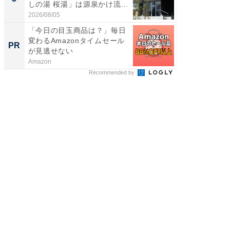
しの湯 桜湯」は源泉かけ流...
賀ゆめ
お...
2026/08/05
2026/08/0
「今日の目玉商品は？」毎日
全国の
変わるAmazonタイムセール
付きの
PR
PR
が見逃せない
Amazon
COCO VIL
Recommended by