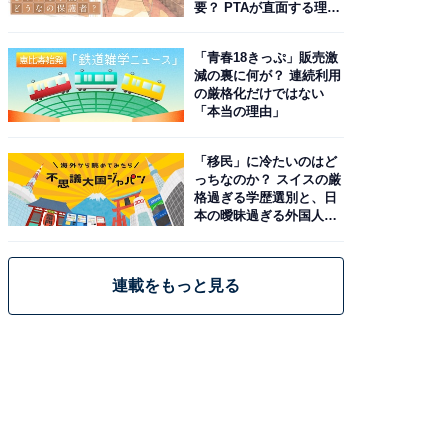
要？ PTAが直面する理想
と現実
「青春18きっぷ」販売激
減の裏に何が？ 連続利用
の厳格化だけではない
「本当の理由」
「移民」に冷たいのはど
っちなのか？ スイスの厳
格過ぎる学歴選別と、日
本の曖昧過ぎる外国人政
策
連載をもっと見る