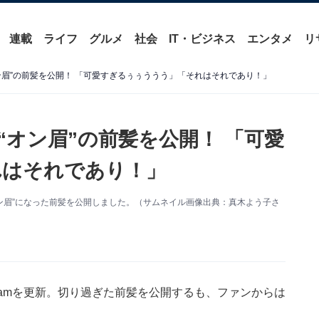
連載
ライフ
グルメ
社会
IT・ビジネス
エンタメ
リ
ン眉”の前髪を公開！ 「可愛すぎるぅぅううう」「それはそれであり！」
“オン眉”の前髪を公開！ 「可愛
れはそれであり！」
。“オン眉”になった前髪を公開しました。（サムネイル画像出典：真木よう子さ
gramを更新。切り過ぎた前髪を公開するも、ファンからは