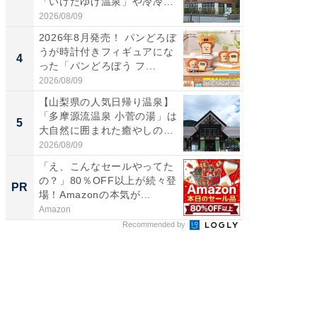
「いけだゆげ温泉」や冷冷交
ノベし
代浴...
ー...
2026/08/09
2026/08/0
2026年8月発売！ パンどろぼ
【愛知
うが時計付きフィギュアにな
光牧場
4
4
った「パンどろぼう フ...
も！ 高
ア...
2026/08/09
2026/08/0
【山梨県の人気日帰り温泉】
立山連
「多摩源流温泉 小菅の湯」は
風呂に、
5
5
大自然に囲まれた癒やしの
層水風
施...
帰...
2026/08/09
2026/08/0
「え、こんなセールやってた
「え、
の？」80％OFF以上が続々登
の？」8
PR
PR
場！Amazonの本気が...
場！Ama
Amazon
Amazon
Recommended by