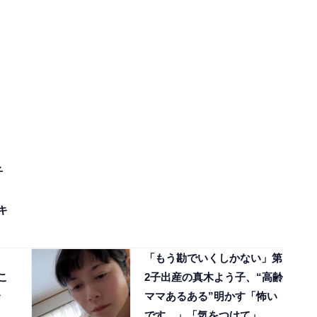
子
キ
「もう勘でいくしかない」第
こ
2子出産の真木よう子、“高齢
ママあるある”明かす「怖い
です…」「気をつけて」