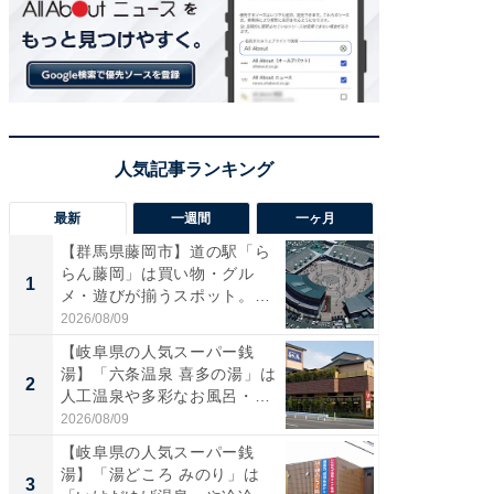
最新
一週間
一ヶ月
【群馬県藤岡市】道の駅「ら
【兵庫
らん藤岡」は買い物・グル
ーメン
1
1
メ・遊びが揃うスポット。全
再現した
国で...
道...
2026/08/09
2026/08/0
【岐阜県の人気スーパー銭
【三重
湯】「六条温泉 喜多の湯」は
の直営
2
2
人工温泉や多彩なお風呂・岩
ダ大判焼
盤...
伊...
2026/08/09
2026/08/0
【岐阜県の人気スーパー銭
【千葉県
湯】「湯どころ みのり」は
級マー
3
3