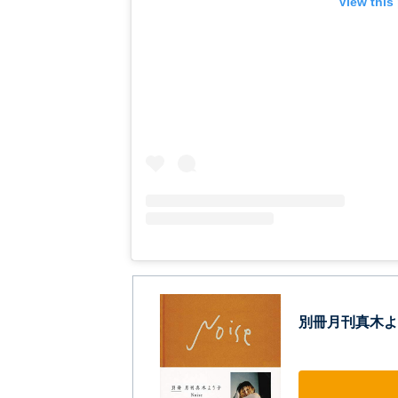
View this
別冊月刊真木よ