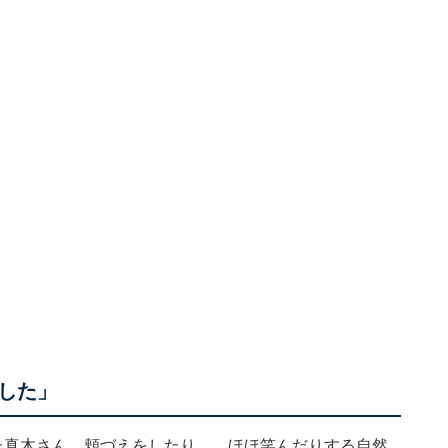
した」
た真木さん。頬づえをしたり、、ほほ笑んだりする自然