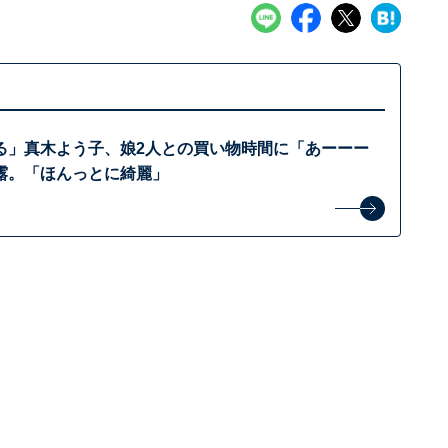
る」真木よう子、娘2人との買い物時間に「あーーー
露。「ほんっとに綺麗」