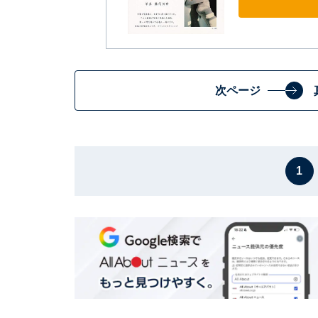
次ページ
1