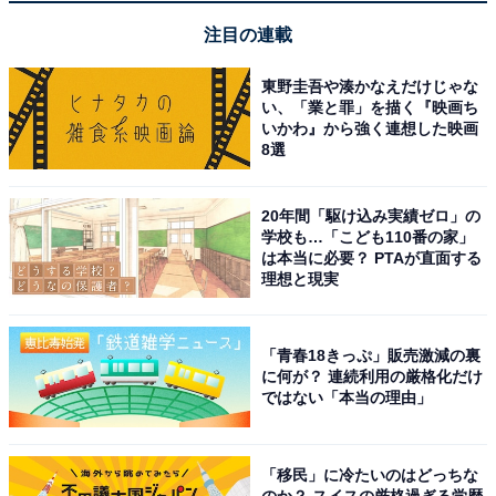
注目の連載
東野圭吾や湊かなえだけじゃな
い、「業と罪」を描く『映画ち
いかわ』から強く連想した映画
8選
「天然温泉 蓬萊湯」公式Webサイトより
20年間「駆け込み実績ゼロ」の
学校も…「こども110番の家」
敷地内から湧出する源泉を加温・加水なしの常時源泉掛
は本当に必要？ PTAが直面する
け流しで楽しめます。弱アルカリ性の重曹泉は肌をしっ
理想と現実
とりさせる効果があり、薪で沸かした湯の遠赤外線効果
も魅力。漆喰や天然木を使用した洗練された内装と柔ら
「青春18きっぷ」販売激減の裏
かな照明が落ち着いた雰囲気を演出しており、阪神「尼
に何が？ 連続利用の厳格化だけ
崎センタープール前駅」から徒歩3分でアクセスできま
ではない「本当の理由」
す。490円で本格的な源泉温泉を堪能できます。
「移民」に冷たいのはどっちな
営業時間
のか？ スイスの厳格過ぎる学歴