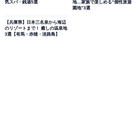
気スパ・銭湯5選
地…家族で楽しめる“個性派遊
園地”3選
営業時間
平日・祝日：15:00～22:50
【兵庫県】日本三名泉から海辺
のリゾートまで！ 癒しの温泉地
日曜朝風呂：10:00～22:50
3選【有馬・赤穂・淡路島】
アクセス
所在地：兵庫県尼崎市武庫之里2-30-18
アクセス：【武庫之荘9丁目】交差点を西へ一方通行に
入り直進約200ｍ。県道42号線を山陽新幹線の高架を西
へ進むのが目印です。60台収容可能な無料駐車場を完備
しています。
料金
平日：430円（中学生以上）
土・日・祝：430円（中学生以上）