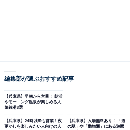
「三興湯」公式Webサイトより
ヒマラヤ岩塩を軟水とミックスした「美肌の湯」が自慢
編集部が選ぶおすすめ記事
の大型公衆浴場です。「高温サウナ」「遠赤外線サウ
ナ」「ラドンスチーム」の多彩なサウナ設備に加え、
【兵庫県】早朝から営業！ 朝活
「岩塩風呂」「水風呂」「子供用プール」「大型テレ
やモーニング温泉が楽しめる人
気銭湯3選
ビ」を備えた「ととのいスペース」も充実。60台の無料
駐車場を完備しており、430円という驚きの価格で利用
【兵庫県】24時以降も営業！夜
【兵庫県】入場無料あり！ 「道
できます。
更かしを楽しみたい人向けの人
の駅」や「動物園」にある遊園