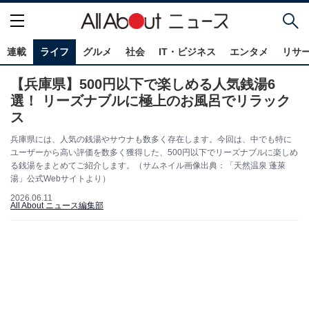
連載
ライフ
グルメ
社会
IT・ビジネス
エンタメ
リサ
【兵庫県】500円以下で楽しめる人気銭湯6
選！ リーズナブルに極上のお風呂でリラック
ス
兵庫県には、人気の銭湯やサウナも数多く存在します。今回は、中でも特に
ユーザーから高い評価を数多く獲得した、500円以下でリーズナブルに楽しめ
る銭湯をまとめてご紹介します。（サムネイル画像出典：「天然温泉 蓬萊
湯」公式Webサイトより）
2026.06.11
All About ニュース編集部