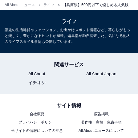
All About ニュース
ライフ
【兵庫県】500円以下で楽しめる人気銭湯6選！ リーズナブルに極上のお風呂でリラックス
宿泊：不可（日帰り入浴施設のため。営業時間は平日
17:00〜、土日祝15:00〜23:30）
ライフ
あわせて読みたい
話題の生活雑貨やファッション、お出かけスポット情報など、暮らしがもっ
と楽しく、豊かになるヒントが満載。編集部が独自調査した、気になる他人
【兵庫県の人気銭湯】「天然温泉 蓬萊湯」は
のライフスタイル事情も公開しています。
490円で楽しめる常時源泉掛け流しの重曹泉
が自慢の施設
関連サービス
All About
All About Japan
イチオシ
サイト情報
会社概要
広告掲載
プライバシーポリシー
著作権・商標・免責事項
当サイトの情報についての注意
All About ニュースについて