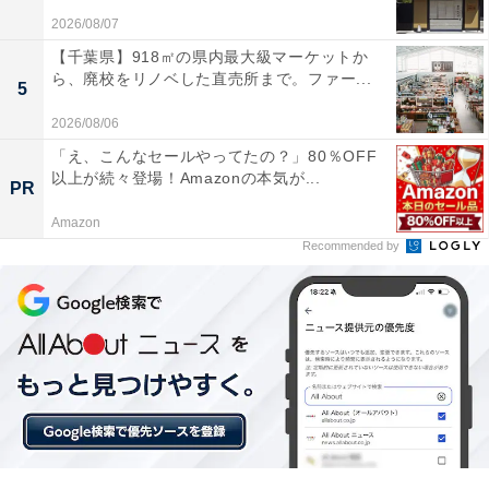
2026/08/07
【千葉県】918㎡の県内最大級マーケットか
ら、廃校をリノベした直売所まで。ファー...
5
2026/08/06
「え、こんなセールやってたの？」80％OFF
以上が続々登場！Amazonの本気が...
PR
Amazon
「天然温泉 蓬萊湯」は常時源泉掛け流しの「地湧
Recommended by
の湯」が自慢