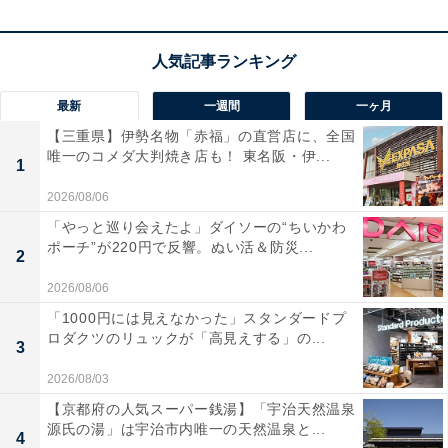
宿泊可否
宿泊：不可（日帰りの公衆浴場として営業しており、フ
ロント式ロビーでの休憩は可能ですが宿泊設備に関する
最新
一週間
一ヶ月
記述はありません）
【三重県】伊勢名物「赤福」の直営店に、全国
唯一のコメダ大判焼き店も！ 東名阪・伊...
1
あわせて読みたい
2026/08/06
【兵庫県の人気銭湯】「三興湯」は430円で
楽しめる多彩なサウナと美肌の湯が自慢の施
「やっと巡り会えたよ」ダイソーの“ちいかわ
設
ポーチ”が220円で反響。ぬい活＆防災...
2
2026/08/06
「1000円には見えなかった」スタンダードプ
ロダクツのリュックが「高見えする」の...
3
2026/08/03
【京都府の人気スーパー銭湯】「宇治天然温泉
源氏の湯」は宇治市内唯一の天然温泉と...
4