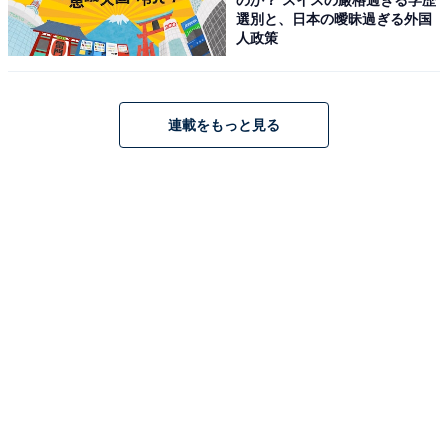
選別と、日本の曖昧過ぎる外国
平日：17:00〜23:30 / 土日祝：15:00〜23:30
人政策
アクセス
所在地：兵庫県尼崎市道意町2丁目21番2
連載をもっと見る
アクセス：阪神電鉄 本線「尼崎センタープール前駅」下
車、南東へ徒歩3分。車の場合は阪神高速3号神戸線「尼
崎東IC」または「尼崎西IC」より道意交差点を北へ。
料金
※入泉料金（洗髪料込）。フェイスタオル、バスタオ
ル、ドライヤー等は有料レンタルあり。
平日：490円
土・日・祝：490円
宿泊可否