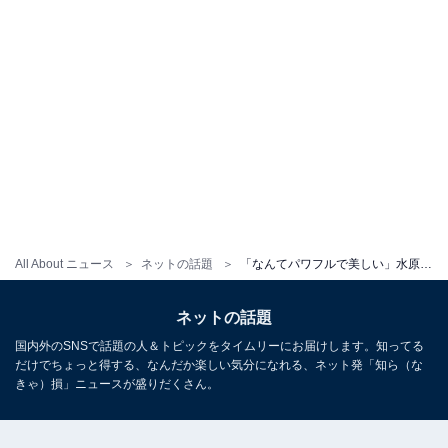
All About ニュース
ネットの話題
「なんてパワフルで美しい」水原希子、プライベートの近影ショット公開「ここ、本当眩しいですよねー」
ネットの話題
国内外のSNSで話題の人＆トピックをタイムリーにお届けします。知ってる
だけでちょっと得する、なんだか楽しい気分になれる、ネット発「知ら（な
きゃ）損」ニュースが盛りだくさん。