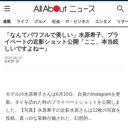
連載
ライフ
グルメ
社会
IT・ビジネス
エンタメ
リサ
「なんてパワフルで美しい」水原希子、プラ
イベートの近影ショット公開「ここ、本当眩
しいですよねー」
2026.06.10
多町野 望
モデルの水原希子さんは6月10日、自身のInstagramを更
新。タイを訪れた時のプライベートショットを公開しま
した。【写真】水原希子の近影水原さんは12枚の写真を
投稿。真っ白な装飾が施された、幻想的...