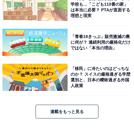
学校も…「こども110番の家」
は本当に必要？ PTAが直面する
理想と現実
「青春18きっぷ」販売激減の裏
に何が？ 連続利用の厳格化だけ
ではない「本当の理由」
「移民」に冷たいのはどっちな
のか？ スイスの厳格過ぎる学歴
選別と、日本の曖昧過ぎる外国
人政策
連載をもっと見る