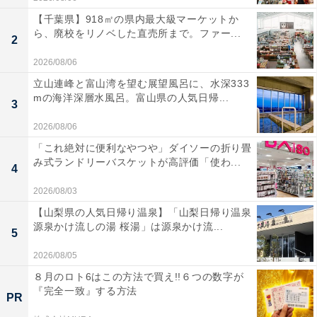
【千葉県】918㎡の県内最大級マーケットか
ら、廃校をリノベした直売所まで。ファー...
2
2026/08/06
立山連峰と富山湾を望む展望風呂に、水深333
mの海洋深層水風呂。富山県の人気日帰...
3
2026/08/06
「これ絶対に便利なやつや」ダイソーの折り畳
み式ランドリーバスケットが高評価「使わ...
4
2026/08/03
【山梨県の人気日帰り温泉】「山梨日帰り温泉
源泉かけ流しの湯 桜湯」は源泉かけ流...
5
2026/08/05
８月のロト6はこの方法で買え!!６つの数字が
『完全一致』する方法
PR