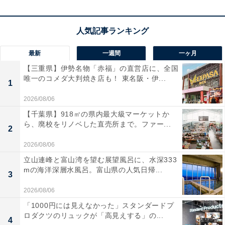
コムテック ドライブレコーダー HDR003 200万画素 Full
HD GPS搭載 microSDカードメンテナンスフリー対応
16GBmicroSDカード付属 駐車監視機能 日本製 3年保証
Amazonで見る
最新
一週間
一ヶ月
【三重県】伊勢名物「赤福」の直営店に、全国
唯一のコメダ大判焼き店も！ 東名阪・伊...
1
2026/08/06
【千葉県】918㎡の県内最大級マーケットか
ら、廃校をリノベした直売所まで。ファー...
2
2026/08/06
立山連峰と富山湾を望む展望風呂に、水深333
mの海洋深層水風呂。富山県の人気日帰...
3
2026/08/06
「1000円には見えなかった」スタンダードプ
ロダクツのリュックが「高見えする」の...
4