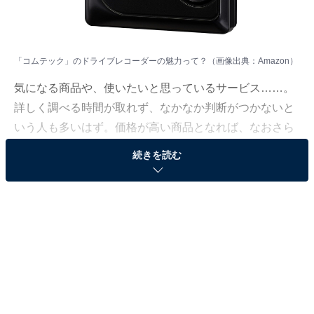
「コムテック」のドライブレコーダーの魅力って？（画像出典：Amazon）
気になる商品や、使いたいと思っているサービス……。
詳しく調べる時間が取れず、なかなか判断がつかないと
いう人も多いはず。価格が高い商品となれば、なおさら
ですよね。
続きを読む
そこで、All About ニュースで数千以上の商品紹介コンテ
ンツを手掛けてきたAll About ニュースお買いもの部が、
厳選した商品をご紹介。今回ピックアップするのは、過
去の記事でも大きな注目を集めてきたブランド「コムテ
ック」のドライブレコーダーです。
※本記事で紹介している商品の購入やサービスの利用により、売上の一部が
オールアバウトに還元されることがあります。