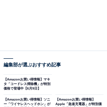
「HDR003」はFull HDの高画質とメンテナンスフ
リー対応が目玉
コムテックのドライブレコーダー「HDR003」。
Amazonで1万5960円で購入することができます。
コムテックとは？
日本の自動車用電子機器メーカーとして、圧倒的なシェ
アと信頼性を誇るトップブランドです。先進の安全技術
編集部が選ぶおすすめ記事
と厳しい品質管理のもと、国内自社工場を中心とした高
品質なモノづくりを行っています。その高い信頼性と手
【Amazonお買い得情報】マキ
厚いアフターサポートにより、一般のドライバーからビ
タ「コードレス掃除機」が特別
ジネスユースまで幅広い層から選ばれ続けています。
価格で登場中【6月9日】
【Amazonお買い得情報】ソニ
【Amazonお買い得情報】
ドライブレコーダー「HDR003」の魅力は？
ー「ワイヤレスヘッドホン」が
Apple「急速充電器」が特別価