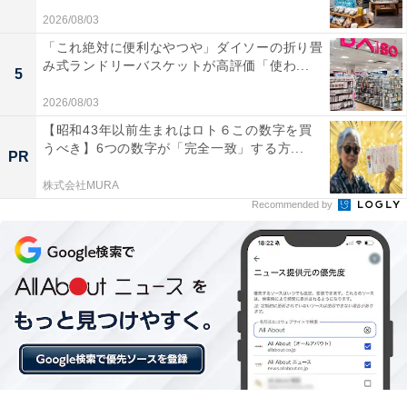
2026/08/03
「フォーマット不要がとにかく楽」。
「これ絶対に便利なやつや」ダイソーの折り畳
み式ランドリーバスケットが高評価「使わ...
「HDR003」に届いた口コミは？
5
2026/08/03
実際に「HDR003」を使用するユーザーからは、どのよ
【昭和43年以前生まれはロト６この数字を買
うな声が届いているのでしょうか。インターネット上で
うべき】6つの数字が「完全一致」する方...
PR
目立った声を抜粋して紹介します。
株式会社MURA
Recommended by
画質がとてもクリアで、夜間の走行時でも先行車の
ナンバープレートまでしっかりと読み取ることがで
きます。HDR機能のおかげで、白飛びや黒つぶれが
少ないのも好印象です。
本体が非常にコンパクトなので、フロントガラスに
設置しても運転中の視界の邪魔になりません。シン