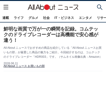
連載
ライフ
グルメ
社会
IT・ビジネス
エンタメ
リサ
鮮明な画質で万が一の瞬間を記録。コムテッ
クのドライブレコーダーは高機能で安心感が
違う！
All About ニュースでおすすめの商品を紹介している「All About ニュースお買
いもの部」が厳選した商品の魅力をご紹介。今回紹介するのは、コムテック
のドライブレコーダー「HDR003」です。（サムネイル画像出典：Amazon）
2026.06.11
All About ニュース お買いもの部