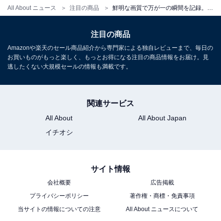
All About ニュース
注目の商品
鮮明な画質で万が一の瞬間を記録。コムテックのドライブレコーダーは高機能で安心感が違う！
注目の商品
コムテック ドライブレコーダー HDR003 200万画素 Full
HD GPS搭載 microSDカードメンテナンスフリー対応
Amazonや楽天のセール商品紹介から専門家による独自レビューまで、毎日の
16GBmicroSDカード付属 駐車監視機能 日本製 3年保証
お買いものがもっと楽しく、もっとお得になる注目の商品情報をお届け。見
逃したくない大規模セールの情報も満載です。
Amazonで見る
関連サービス
楽天
All About
All About Japan
イチオシ
サイト情報
楽天市場で「HDR003」を見る
会社概要
広告掲載
プライバシーポリシー
著作権・商標・免責事項
当サイトの情報についての注意
All About ニュースについて