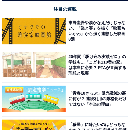
プルなデザインで、どんな車種のインテリアにもす
注目の連載
っきりとなじむと思います。
東野圭吾や湊かなえだけじゃな
い、「業と罪」を描く『映画ち
いかわ』から強く連想した映画
SDカードの定期フォーマットが不要なメンテナン
8選
スフリー対応が本当にありがたいです。これまでの
ドラレコのような初期化エラーの手間がなくなり、
20年間「駆け込み実績ゼロ」の
学校も…「こども110番の家」
機械操作が苦手な家族も喜んでいます。
は本当に必要？ PTAが直面する
理想と現実
「青春18きっぷ」販売激減の裏
に何が？ 連続利用の厳格化だけ
ではない「本当の理由」
「移民」に冷たいのはどっちな
のか？ スイスの厳格過ぎる学歴