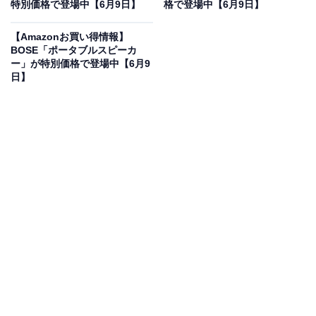
特別価格で登場中【6月9日】
格で登場中【6月9日】
本商品は、200万画素のFull HD高画質録画に対応し、夜
間やトンネル内でも前方の状況を鮮明に記録できる高性
【Amazonお買い得情報】
能ドライブレコーダーです。独自のファイルシステムに
BOSE「ポータブルスピーカ
ー」が特別価格で登場中【6月9
より、microSDカードの定期的なフォーマット（初期
日】
化）が不要な「メンテナンスフリー機能」を搭載してい
ます。GPS内蔵により速度や位置情報も正確に記録でき
るほか、当て逃げや車上荒らし対策に心強い駐車監視機
能も備えているのが特徴です。信頼の日本製かつ3年間
の長期保証が付帯しており、毎日の運転を安心して楽し
むための必須装備となる頼もしい一台です。