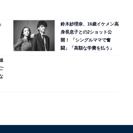
」
鈴木紗理奈、16歳イケメン高
身長息子との2ショット公
開！ 「シングルママで奮
闘」「高額な学費を払う」
娘
ご
な