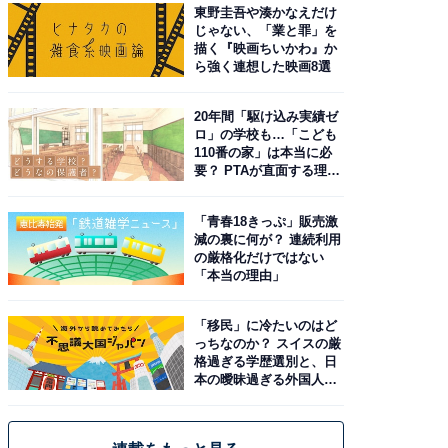
東野圭吾や湊かなえだけ
じゃない、「業と罪」を
描く『映画ちいかわ』か
ら強く連想した映画8選
20年間「駆け込み実績ゼ
ロ」の学校も…「こども
110番の家」は本当に必
要？ PTAが直面する理想
と現実
「青春18きっぷ」販売激
減の裏に何が？ 連続利用
の厳格化だけではない
「本当の理由」
「移民」に冷たいのはど
っちなのか？ スイスの厳
格過ぎる学歴選別と、日
本の曖昧過ぎる外国人政
策