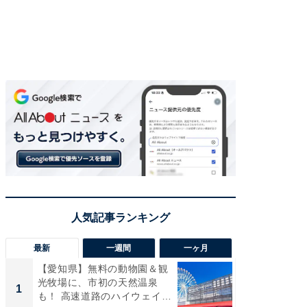
最新
一週間
一ヶ月
【愛知県】無料の動物園＆観
【兵庫
光牧場に、市初の天然温泉
ーメン
1
1
も！ 高速道路のハイウェイオ
再現した