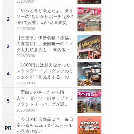
ア...
道...
2026/08/07
2026/08/0
「やっと巡り会えたよ」ダイ
【三重
ソーの“ちいかわポーチ”が22
の直営
2
2
0円で反響。ぬい活＆防災...
ダ大判焼
伊...
2026/08/06
2026/08/0
【三重県】伊勢名物「赤福」
【千葉県
の直営店に、全国唯一のコメ
級マー
3
3
ダ大判焼き店も！ 東名阪・
ノベし
伊...
ー...
2026/08/06
2026/08/0
「1000円には見えなかった」
ステラ
スタンダードプロダクツのリ
詰め放題
4
4
ュックが「高見えする」の...
00円で「
2026/08/03
2026/08/0
「面白いのあったから購
立山連
入〜」ダイソーのポップアッ
風呂に、
5
5
プランドリーバッグが話
層水風
題。“さま...
帰...
2026/08/03
2026/08/0
「今日の目玉商品は？」毎日
「今日
変わるAmazonタイムセール
変わるA
PR
PR
が見逃せない
が見逃