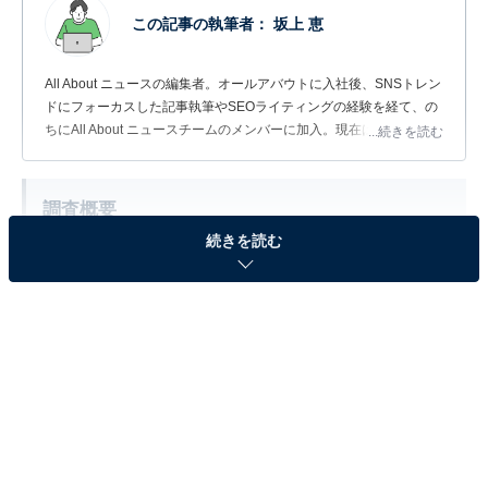
この記事の執筆者：
坂上 恵
All About ニュースの編集者。オールアバウトに入社後、SNSトレン
ドにフォーカスした記事執筆やSEOライティングの経験を経て、の
ちにAll About ニュースチームのメンバーに加入。現在は旅行・カル
...続きを読む
チャー・エンタメなどを中心に企画編集を担当。東京都出身。居酒
屋巡りとスポーツ観戦が生きがい。
調査概要
続きを読む
調査期間：2026年6月6〜8日
調査方法：インターネット調査
調査対象：全国10〜70代の男女300人
※本調査は全国300人を対象に実施したもので、結
果は回答者の意見を集計したものであり、全体の意
見を断定的に示すものではありません