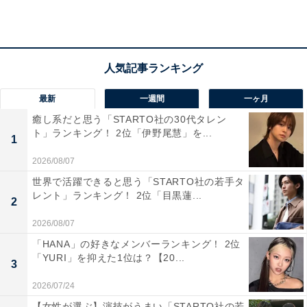
「日本人離れした美しさ」（20代女性／東京都）
最新
一週間
一ヶ月
「彫りの深い整った顔立ちと華やかなオーラが印象
癒し系だと思う「STARTO社の30代タレン
的で、一目見ただけで強い存在感を感じさせます。
ト」ランキング！ 2位「伊野尾慧」を...
1
目力のある大きな瞳やシャープなフェイスラインは
2026/08/07
もちろん、年齢を重ねるごとに大人の魅力も増して
おり、上品さと色気を兼ね備えています」（20代女
世界で活躍できると思う「STARTO社の若手タ
レント」ランキング！ 2位「目黒蓮...
性／福井県）
2
2026/08/07
「HANA」の好きなメンバーランキング！ 2位
「YURI」を抑えた1位は？【20...
3
2026/07/24
【女性が選ぶ】演技がうまい「STARTO社の若