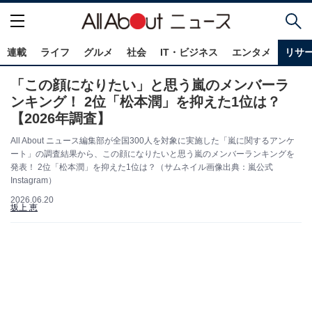
連載
ライフ
グルメ
社会
IT・ビジネス
エンタメ
リサ
「この顔になりたい」と思う嵐のメンバーラ
ンキング！ 2位「松本潤」を抑えた1位は？
【2026年調査】
All About ニュース編集部が全国300人を対象に実施した「嵐に関するアンケ
ート」の調査結果から、この顔になりたいと思う嵐のメンバーランキングを
発表！ 2位「松本潤」を抑えた1位は？（サムネイル画像出典：嵐公式
Instagram）
2026.06.20
坂上 恵