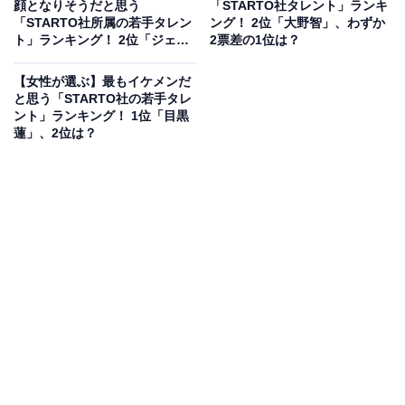
顔となりそうだと思う
「STARTO社タレント」ランキ
「STARTO社所属の若手タレン
ング！ 2位「大野智」、わずか
ト」ランキング！ 2位「ジェシ
2票差の1位は？
ー」を抑えた1位は？【2026年
調査】
【女性が選ぶ】最もイケメンだ
と思う「STARTO社の若手タレ
ント」ランキング！ 1位「目黒
蓮」、2位は？
誰もが惹きつけられる、くっきりとした目鼻立ちの彫り
の深さと、凛々しく精悍な顔立ちがトレードマークの松
本潤さん。ステージや映像映えする誰もが羨む圧倒的な
美形であり、クールさと大人の色気を兼ね備えた容姿が
多くの憧れを集めました。
回答者コメント
「やっぱりなんだかんだで一番整っている」（50代
女性／福岡県）