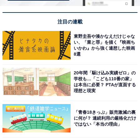
注目の連載
東野圭吾や湊かなえだけじゃな
View this post on Instagram
い、「業と罪」を描く『映画ち
いかわ』から強く連想した映画
8選
20年間「駆け込み実績ゼロ」の
学校も…「こども110番の家」
は本当に必要？ PTAが直面する
理想と現実
「青春18きっぷ」販売激減の裏
知性と品格を感じさせる端正なビジュアルと、誰にでも
に何が？ 連続利用の厳格化だけ
ではない「本当の理由」
愛される爽やかで誠実なルックスを併せ持つ櫻井翔さ
ん。大きな瞳と整った顔立ちは若々しさを失わず、キャ