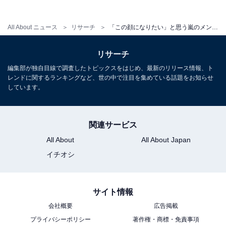
ながら笑顔はとても優しく、年齢を重ねるごとにさ
らに魅力が増していると感じます」（20代女性／神
All About ニュース
リサーチ
「この顔になりたい」と思う嵐のメンバーランキング！ 2位「松本潤」を抑えた1位は？【2026年調査】
奈川県）
リサーチ
編集部が独自目線で調査したトピックスをはじめ、最新のリリース情報、ト
レンドに関するランキングなど、世の中で注目を集めている話題をお知らせ
しています。
※回答者からのコメントは原文ママです
※記事内容は執筆時点のものです。最新の内容をご確認
ください
関連サービス
All About
All About Japan
イチオシ
次ページ
5位までのランキング結果を見る
サイト情報
会社概要
広告掲載
プライバシーポリシー
著作権・商標・免責事項