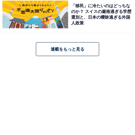
スターとしての信頼感ある佇まいも相まって、「清潔感
「移民」に冷たいのはどっちな
のか？ スイスの厳格過ぎる学歴
があって完璧なバランス」と多くの支持を受けトップに
選別と、日本の曖昧過ぎる外国
立ちました。
人政策
回答者コメント
連載をもっと見る
「かっこいい、清潔感がある」（30代女性／滋賀
県）
「正統派な美形で目の形が綺麗だから」（30代女性
／神奈川県）
「凛としたかっこよさと親しみやすさの両方を感じ
る顔立ちが魅力だと思うためです。知的で品があり