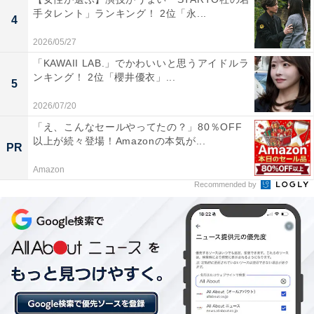
手タレント」ランキング！ 2位「永...
4
2026/05/27
「KAWAII LAB.」でかわいいと思うアイドルラ
ンキング！ 2位「櫻井優衣」...
5
2026/07/20
「え、こんなセールやってたの？」80％OFF
以上が続々登場！Amazonの本気が...
PR
Amazon
1位：櫻井翔／125票
Recommended by