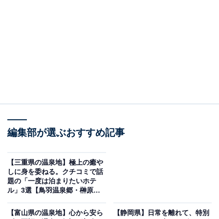
「湯の山温泉 希望荘」は絶景露天風呂とケーブル
カー移動が楽しめる宿
編集部が選ぶおすすめ記事
【三重県の温泉地】極上の癒や
しに身を委ねる。クチコミで話
題の「一度は泊まりたいホテ
ル」3選【鳥羽温泉郷・榊原温
泉】
湯の山温泉 希望荘（画像：「湯の山温泉 希望荘」公式Webサイトより）
【富山県の温泉地】心から安ら
【静岡県】日常を離れて、特別