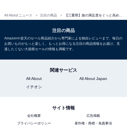
アクセス
All About ニュース
注目の商品
【三重県】旅の満足度をぐっと高めてくれる。安定のクオリティを誇る「一度は泊まりたいホテル」3選
所在地：三重県鳥羽市安楽島町1084
交通手段：JR・近鉄鳥羽駅より送迎バスにて約10分／伊
注目の商品
勢自動車道伊勢ICより伊勢二見鳥羽ライン経由
Amazonや楽天のセール商品紹介から専門家による独自レビューまで、毎日の
お買いものがもっと楽しく、もっとお得になる注目の商品情報をお届け。見
料金
逃したくない大規模セールの情報も満載です。
大人1名（参考価格）：1万8600円
※料金は公式Webサイト参考価格
関連サービス
※プラン・部屋により価格は変動します
All About
All About Japan
イチオシ
チェックイン・チェックアウト
チェックイン：15:00
チェックアウト：10:00
サイト情報
※プランにより時間が異なる可能性があります
会社概要
広告掲載
プライバシーポリシー
著作権・商標・免責事項