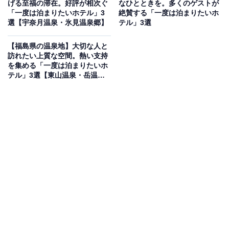
げる至福の滞在。好評が相次ぐ
なひとときを。多くのゲストが
湯の山温泉 希望荘は、標高369mに位置し伊勢湾を一望
「一度は泊まりたいホテル」3
絶賛する「一度は泊まりたいホ
できる絶景が自慢の宿です。フロントと客室のある昭和
選【宇奈月温泉・氷見温泉郷】
テル」3選
館を結ぶ専用のケーブルカーでの移動は、日常を忘れる
【福島県の温泉地】大切な人と
高揚感を与えてくれます。温泉は緑豊かな山々に囲まれ
訪れたい上質な空間。熱い支持
た「自助の湯」を堪能でき、食事は旬の食材を活かした
を集める「一度は泊まりたいホ
テル」3選【東山温泉・岳温
会席料理が楽しめます。
泉・飯坂温泉】
楽天トラベルでホテルを見る
アクセス