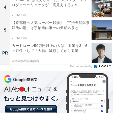
【三重県の人気ホテル】「湯の山温泉 希望
ロダクツのリュックが「高見えする」の...
4
荘」が選ばれる理由
2026/08/03
【京都府の人気スーパー銭湯】「宇治天然温泉
源氏の湯」は宇治市内唯一の天然温泉と...
5
2026/08/07
カードローン50万円以上の人は、返済を3～6
ヶ月停止して『大幅に減額してから返済...
PR
渋谷法務総合事務所
Recommended by
「湯めぐり海百景 鳥羽シーサイドホテル」は絶景
と3つの名湯を満喫できる宿