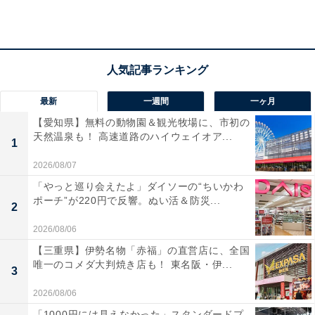
所在地：三重県三重郡菰野町千草7094
交通手段：近鉄湯の山温泉駅より車で約5分（送迎バス
あり）／新名神高速道路 菰野ICより約5分
料金
最新
一週間
一ヶ月
【愛知県】無料の動物園＆観光牧場に、市初の
大人1名（参考価格）：1万1000円
天然温泉も！ 高速道路のハイウェイオア...
※料金は公式Webサイト参考価格
1
※プラン・部屋により価格は変動します
2026/08/07
「やっと巡り会えたよ」ダイソーの“ちいかわ
チェックイン・チェックアウト
ポーチ”が220円で反響。ぬい活＆防災...
2
チェックイン：15:30
2026/08/06
チェックアウト：10:00
【三重県】伊勢名物「赤福」の直営店に、全国
唯一のコメダ大判焼き店も！ 東名阪・伊...
※プランにより時間が異なる可能性があります
3
2026/08/06
あわせて読みたい
「1000円には見えなかった」スタンダードプ