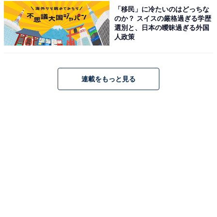
絶景を望む3つの館からなるリゾートです。最大の魅力
「移民」に冷たいのはどっちな
は趣の異なる3つの大浴場。展望露天風呂の「風見の
のか？ スイスの厳格過ぎる学歴
選別と、日本の曖昧過ぎる外国
湯」、海に近い「岬の湯」、スパ施設が充実した「汀の
人政策
湯」で榊原温泉「七栗の湯」を心ゆくまで満喫できま
す。食事は「詩季バイキング」や会席料理で、伊勢の海
の幸を堪能。オーシャンビューの客室や露天風呂付きの
連載をもっと見る
客室も高い人気を誇ります。
楽天トラベルでホテルを見る