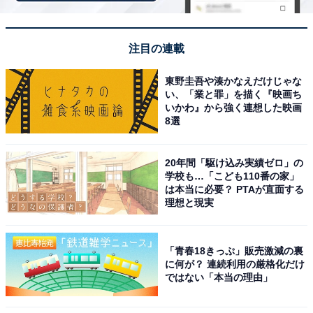
注目の連載
東野圭吾や湊かなえだけじゃな
い、「業と罪」を描く『映画ち
いかわ』から強く連想した映画
8選
20年間「駆け込み実績ゼロ」の
学校も…「こども110番の家」
は本当に必要？ PTAが直面する
理想と現実
「青春18きっぷ」販売激減の裏
湯めぐり海百景 鳥羽シーサイドホテル（画像：「湯めぐり海百景 鳥羽シー
に何が？ 連続利用の厳格化だけ
サイドホテル」公式Webサイトより）
ではない「本当の理由」
「湯めぐり海百景 鳥羽シーサイドホテル」は、鳥羽湾の