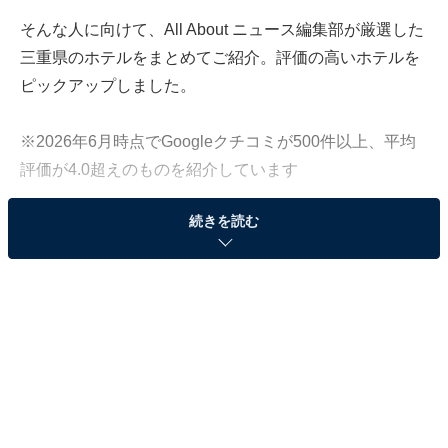
そんな人に向けて、All About ニュース編集部が厳選した
三重県のホテルをまとめてご紹介。評価の高いホテルを
ピックアップしました。
※2026年6月時点でGoogleクチコミが500件以上、平均
評価が4.0超えのものを紹介しています
続きを読む
この記事の執筆者：
All About ニュース お買
いもの部
Amazonのセール商品から売れ筋ランキングまで、毎日のお買いも
のがもっと楽しく、もっとお得になる情報をお届け。編集部員によ
る独自レビューなど、ここでしか手に入らない情報も満載です。
...続きを読む
※本記事で紹介している商品の購入やサービスの利用により、売上の一部が
オールアバウトに還元されることがあります。